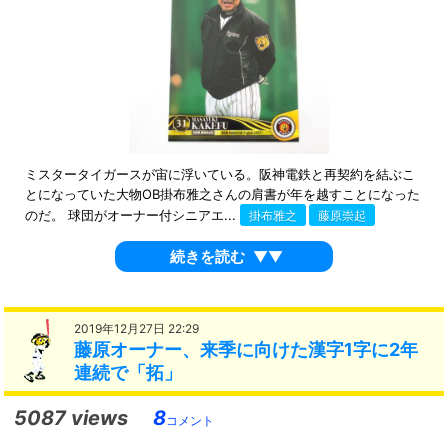
ミスタータイガースが宙に浮いている。阪神電鉄と再契約を結ぶこ
とになっていた大物OB掛布雅之さんの肩書が年を越すことになった
のだ。 球団がオーナー付シニアエ...
掛布雅之
藤原崇起
続きを読む
▼▼
2019年12月27日 22:29
藤原オーナー、来季に向けた漢字1字に2年
連続で「拓」
5087 views
8
コメント