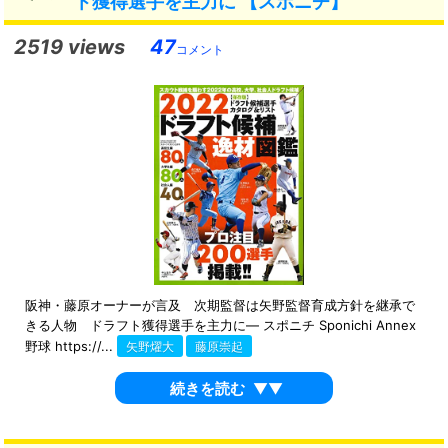
ト獲得選手を主力に 【スポニチ】
2519 views
47
コメント
阪神・藤原オーナーが言及 次期監督は矢野監督育成方針を継承で
きる人物 ドラフト獲得選手を主力に― スポニチ Sponichi Annex
野球 https://...
矢野燿大
藤原崇起
続きを読む
▼▼