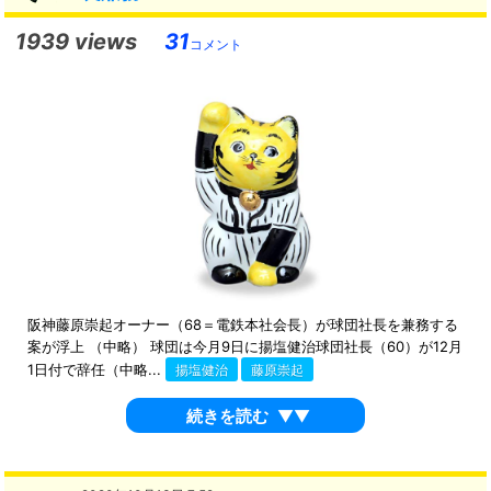
1939 views
31
コメント
阪神藤原崇起オーナー（68＝電鉄本社会長）が球団社長を兼務する
案が浮上 （中略） 球団は今月9日に揚塩健治球団社長（60）が12月
1日付で辞任（中略...
揚塩健治
藤原崇起
続きを読む
▼▼