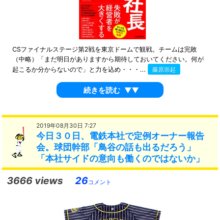
CSファイナルステージ第2戦を東京ドームで観戦。チームは完敗
（中略）「まだ明日がありますから期待しておいてください。何が
起こるか分からないので」と力を込め・・・...
藤原崇起
続きを読む
▼▼
2019年08月30日 7:27
今日３０日、電鉄本社で定例オーナー報告
会。球団幹部「鳥谷の話も出るだろう」
「本社サイドの意向も働くのではないか」
3666 views
26
コメント