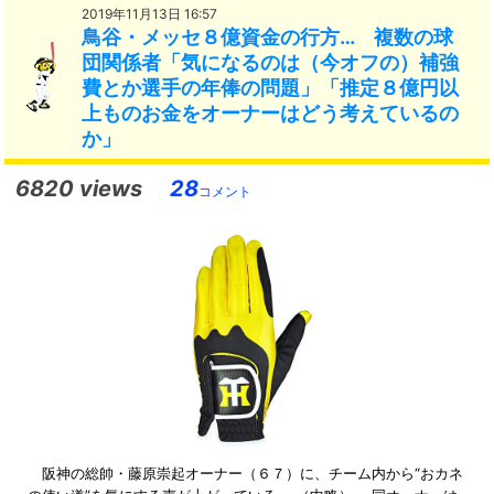
2019年11月13日 16:57
鳥谷・メッセ８億資金の行方… 複数の球
団関係者「気になるのは（今オフの）補強
費とか選手の年俸の問題」「推定８億円以
上ものお金をオーナーはどう考えているの
か」
6820 views
28
コメント
阪神の総帥・藤原崇起オーナー（６７）に、チーム内から“おカネ