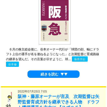
６月の株主総会後に、谷本オーナー代行が「球団の顔、軸にドラ
フト上位の選手が名を連ねるようになった」と次期監督に育成路線
の継承を望んだ。その言葉が示すように、球...
藤原崇起
谷本修
続きを読む
▼▼
2022年07月25日 7:05
阪神・藤原オーナーが言及 次期監督は矢
野監督育成方針を継承できる人物 ドラフ