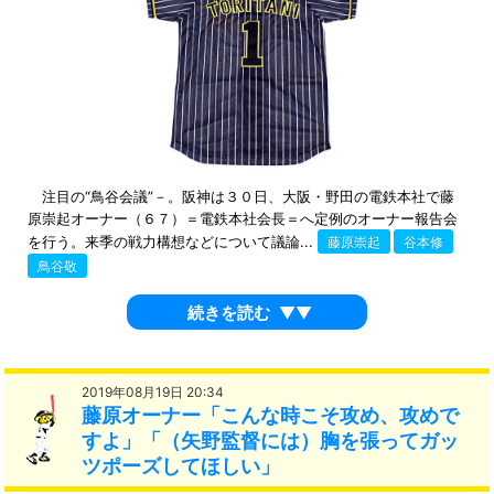
注目の“鳥谷会議”－。阪神は３０日、大阪・野田の電鉄本社で藤
原崇起オーナー（６７）＝電鉄本社会長＝へ定例のオーナー報告会
を行う。来季の戦力構想などについて議論...
藤原崇起
谷本修
鳥谷敬
続きを読む
▼▼
2019年08月19日 20:34
藤原オーナー「こんな時こそ攻め、攻めで
すよ」「（矢野監督には）胸を張ってガッ
ツポーズしてほしい」