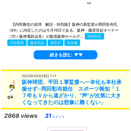
【内田雅也の追球 解説・特別版】阪神の新監督が岡田彰布氏
（64）に内定したのは今月16日である。阪神・藤原崇起オーナー
（70＝阪神電鉄会長）が阪急阪神ホールデ...
岡田彰布
平田勝男
藤原崇起
角和夫
谷本修
続きを読む
▼▼
2022年09月28日 7:11
阪神球団、平田１軍監督へ一本化も本社承
服せず─岡田彰布就任 スポーツ報知「１
７年もＶから遠ざかり、“声”が次第に大き
くなってきたのは想像に難くない」
2668 views
31
コメント