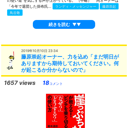
の使い道”を気にする声が上がっている。 （中略） 同オーナーは
「今年で退団した掛布氏...
ランディ・メッセンジャー
藤原崇起
鳥谷敬
続きを読む
▼▼
2019年10月10日 23:34
藤原崇起オーナー、力を込め「まだ明日が
ありますから期待しておいてください。何
が起こるか分からないので」
1657 views
18
コメント