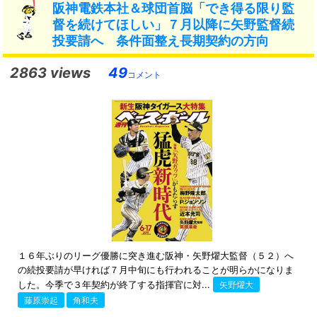
阪神電鉄本社＆球団首脳「でき得る限り監
督を続けてほしい」７月以降に矢野監督続
投要請へ 条件面整え長期契約の方向
2863 views
49
コメント
１６年ぶりのリーグ優勝に突き進む阪神・矢野燿大監督（５２）へ
の続投要請が早ければ７月中旬にも行われることが明らかになりま
した。今季で３年契約が終了する指揮官に対...
矢野燿大
藤原崇起
角和夫