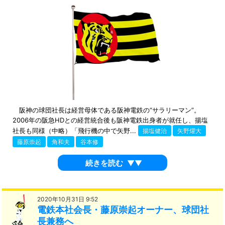
阪神の球団社長は経営母体である阪神電鉄の“サラリーマン”。
2006年の阪急HDとの経営統合後も阪神電鉄出身者が就任し、揚塩
社長も同様（中略）「飛行機の中で矢野...
揚塩健治
矢野燿大
藤原崇起
角和夫
谷本修
続きを読む
▼▼
2020年10月31日 9:52
電鉄本社会長・藤原崇起オーナー、球団社
長兼務へ