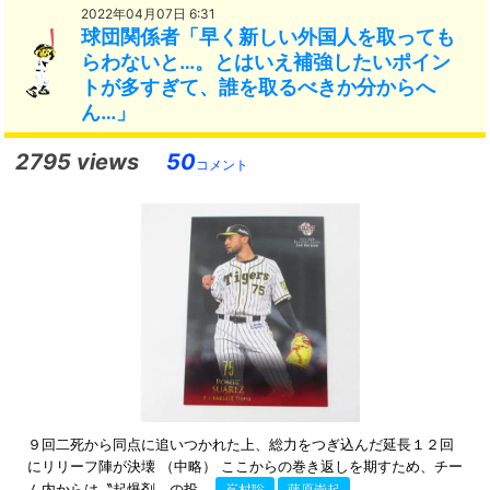
2022年04月07日 6:31
球団関係者「早く新しい外国人を取っても
らわないと…。とはいえ補強したいポイン
トが多すぎて、誰を取るべきか分からへ
ん…」
2795 views
50
コメント
９回二死から同点に追いつかれた上、総力をつぎ込んだ延長１２回
にリリーフ陣が決壊 （中略） ここからの巻き返しを期すため、チー
ム内からは〝起爆剤〟の投...
嶌村聡
藤原崇起