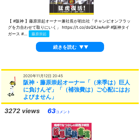
【 #阪神 】藤原崇起オーナー兼社長が初出社「チャンピオンフラッ
グを力合わせて取りにいく」 https://t.co/dsQXJwAviP #阪神タイ
ガース #...
藤原崇起
続きを読む
▼▼
2020年11月12日 20:45
阪神・藤原崇起オーナー「（来季は）巨人
に負けんぞ」「（補強費は）ご心配にはお
よびません」
3272 views
63
コメント