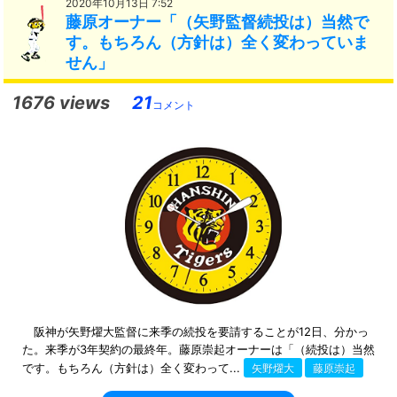
2020年10月13日 7:52
藤原オーナー「（矢野監督続投は）当然で
す。もちろん（方針は）全く変わっていま
せん」
1676 views
21
コメント
阪神が矢野燿大監督に来季の続投を要請することが12日、分かっ
た。来季が3年契約の最終年。藤原崇起オーナーは「（続投は）当然
です。もちろん（方針は）全く変わって...
矢野燿大
藤原崇起