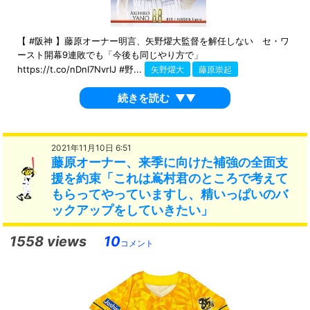
【 #阪神 】藤原オーナー明言、矢野燿大監督を解任しない セ・ワ
ースト開幕9連敗でも「今後も同じやり方で」
https://t.co/nDnI7NvrIJ #野...
矢野燿大
藤原崇起
続きを読む
▼▼
2021年11月10日 6:51
藤原オーナー、来季に向けた補強の全面支
援を約束「これは嶌村君のところで考えて
もらってやっていますし、精いっぱいのバ
ックアップをしていきたい」
1558 views
10
コメント