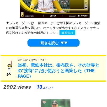
★ラッキーゾーンは 藤原オーナーは甲子園のラッキーゾーン復活
には慎重な姿勢を示した。ホームランが出やすくなるようにテラス
席を設けるのが近年の球界のトレン...
藤原崇起
続きを読む
▼▼
2019年12月28日 7:45
当初、電鉄本社は、掛布氏を、その財界と
の“接待”にだけ使おうと画策した（THE
PAGE）
2902 views
13
コメント