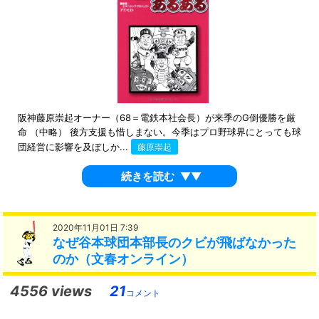
阪神藤原崇起オーナー（68＝電鉄本社会長）が来季のG倒優勝を厳
命 （中略） 後方支援も惜しまない。今季はプロ野球界にとっても球
団経営に影響を及ぼしか...
藤原崇起
続きを読む
▼▼
2020年11月01日 7:39
なぜ谷本球団本部長のクビが飛ばなかった
のか（文春オンライン）
4556 views
21
コメント