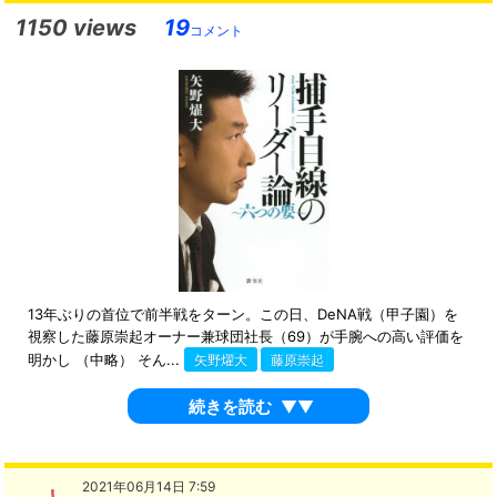
1150 views
19
コメント
13年ぶりの首位で前半戦をターン。この日、DeNA戦（甲子園）を
視察した藤原崇起オーナー兼球団社長（69）が手腕への高い評価を
明かし （中略） そん...
矢野燿大
藤原崇起
続きを読む
▼▼
2021年06月14日 7:59