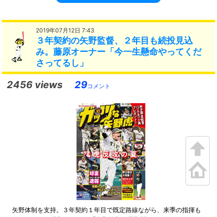
2019年07月12日 7:43
３年契約の矢野監督、２年目も続投見込
み。藤原オーナー「今一生懸命やってくだ
さってるし」
2456 views
29
コメント
矢野体制を支持。３年契約１年目で既定路線ながら、来季の指揮も