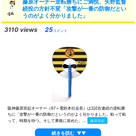
藤原オーナー逆転勝ちにご満悦、矢野監督
続投の方針不変「攻撃が一番の防御だとい
うのがよく分かりました」
3110 views
25
コメント
阪神藤原崇起オーナー（67＝電鉄本社会長）は2試合連続の逆転勝
ちに「攻撃が一番の防御だというのがよく分かりました。粘って粘
って、時期を待つ。そして果敢に攻めた。...
藤原崇起
続きを読む
▼▼