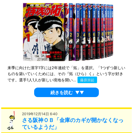
来季に向けた漢字1字には2年連続で「拓」を選択。「1つずつ新しい
ものを築いていくためには、その『拓（ひら）く』という字が好き
です。選手1人1人が新しい境地を開い...
藤原崇起
続きを読む
▼▼
2019年12月14日 6:40
さる阪神ＯＢ「金庫のカギが開かなくなっ
ているようだ」