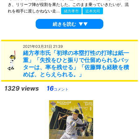
き、リリーフ陣が役割を果たした。このまま乗っていきたいが、流
れを相手に渡しかねない走...
緒方孝市
近本光司
続きを読む
▼▼
2021年03月31日 21:39
緒方孝市氏「初球の本塁打性の打球は紙一
重」「失投をひと振りで仕留められるバッ
ターは、率を残せる」「佐藤輝も経験を積
めば、とらえられる。」
1329 views
16
コメント