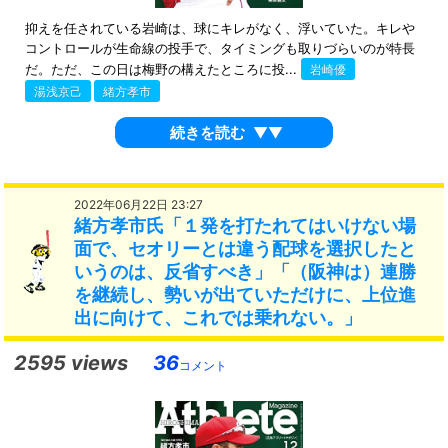
抑えを任されている岩崎は、球にキレがなく、浮いていた。キレや
コントロールが生命線の投手で、タイミングも取りづらいのが特長
だ。ただ、この日は梅野の構えたところに投...
岩崎優
湯浅京己
緒方孝市
続きを読む
▼▼
2022年06月22日 23:27
緒方孝市氏「１発を打たれてはいけない場
面で、セオリーとは違う配球を選択したと
いうのは、反省すべき」「（阪神は）連勝
を継続し、勢いが出ていただけに、上位進
出に向けて、これでは乗れない。」
2595 views
36
コメント