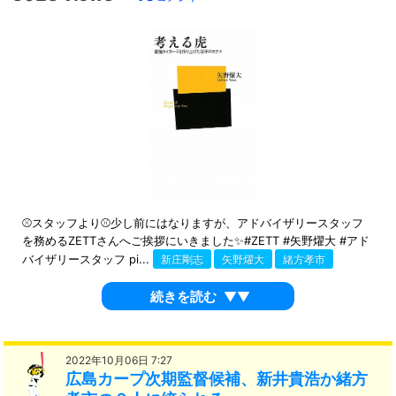
⚾️スタッフより⚾️少し前にはなりますが、アドバイザリースタッフ
を務めるZETTさんへご挨拶にいきました✨#ZETT #矢野燿大 #アド
バイザリースタッフ pi...
新庄剛志
矢野燿大
緒方孝市
続きを読む
▼▼
2022年10月06日 7:27
広島カープ次期監督候補、新井貴浩か緒方