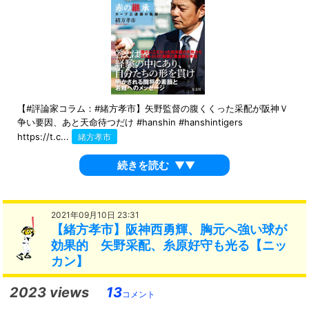
【#評論家コラム：#緒方孝市】矢野監督の腹くくった采配が阪神Ｖ
争い要因、あと天命待つだけ #hanshin #hanshintigers
https://t.c...
緒方孝市
続きを読む
▼▼
2021年09月10日 23:31
【緒方孝市】阪神西勇輝、胸元へ強い球が
効果的 矢野采配、糸原好守も光る【ニッ
カン】
2023 views
13
コメント