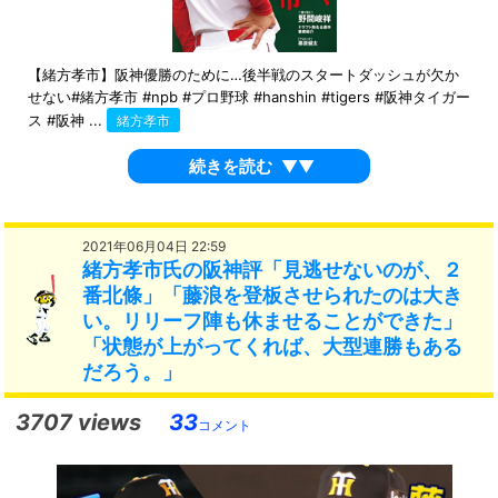
【緒方孝市】阪神優勝のために…後半戦のスタートダッシュが欠か
せない#緒方孝市 #npb #プロ野球 #hanshin #tigers #阪神タイガー
ス #阪神 ...
緒方孝市
続きを読む
▼▼
2021年06月04日 22:59
緒方孝市氏の阪神評「見逃せないのが、２
番北條」「藤浪を登板させられたのは大き
い。リリーフ陣も休ませることができた」
「状態が上がってくれば、大型連勝もある
だろう。」
3707 views
33
コメント