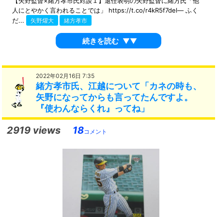
【矢野監督×緒方孝市氏対談１】退任表明の矢野監督に緒方氏「他
人にとやかく言われることでは」 https://t.co/r4kR5f7del— ふく
だ...
矢野燿大
緒方孝市
続きを読む
▼▼
2022年02月16日 7:35
緒方孝市氏、江越について「カネの時も、
矢野になってからも言ってたんですよ。
『使わんならくれ』ってね」
2919 views
18
コメント