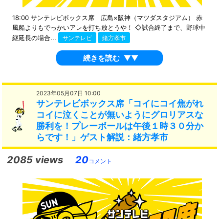
18:00 サンテレビボックス席 広島×阪神（マツダスタジアム） 赤
風船よりもでっかいアレを打ち放とうや！ ◇試合終了まで、野球中
継延長の場合...
サンテレビ
緒方孝市
続きを読む
▼▼
2023年05月07日 10:00
サンテレビボックス席「コイにコイ焦がれ
コイに泣くことが無いようにグロリアスな
勝利を！プレーボールは午後１時３０分か
らです！」ゲスト解説：緒方孝市
2085 views
20
コメント