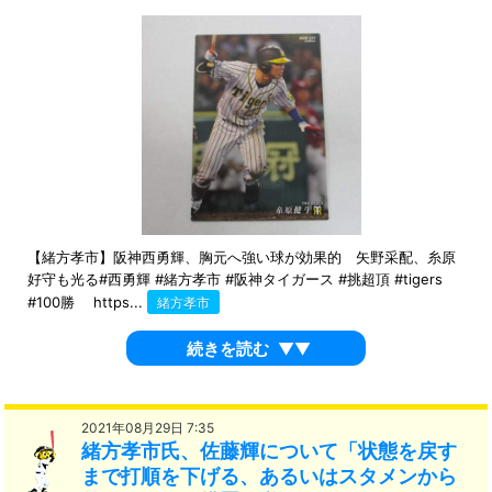
【緒方孝市】阪神西勇輝、胸元へ強い球が効果的 矢野采配、糸原
好守も光る#西勇輝 #緒方孝市 #阪神タイガース #挑超頂 #tigers
#100勝 https...
緒方孝市
続きを読む
▼▼
2021年08月29日 7:35
緒方孝市氏、佐藤輝について「状態を戻す
まで打順を下げる、あるいはスタメンから