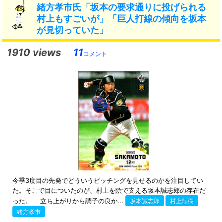
緒方孝市氏「坂本の要求通りに投げられる
村上もすごいが」「巨人打線の傾向を坂本
が見切っていた」
1910 views
11
コメント
今季3度目の先発でどういうピッチングを見せるのかを注目してい
た。そこで目についたのが、村上を陰で支える坂本誠志郎の存在だ
った。 立ち上がりから調子の良か...
坂本誠志郎
村上頌樹
緒方孝市