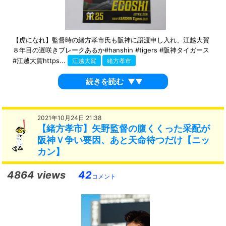
【虎になれ】監督時の緒方孝市氏も阪神に譲渡申し入れ、江越大賀
８年目の遅咲きブレークあるか#hanshin #tigers #阪神タイガース
#江越大賀https...
江越大賀
緒方孝市
続きを読む
▼▼
2021年10月24日 21:38
【緒方孝市】矢野監督の腹くくった采配が
阪神Ｖ争い要因、あと天命待つだけ【ニッ
カン】
4864 views
42
コメント