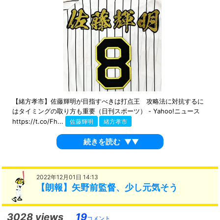
【緒方孝市】佐藤輝明が目指すべきは打点王 攻略法に対抗するに
はタイミングの取り方も重要（日刊スポーツ） - Yahoo!ニュース
https://t.co/Fh...
佐藤輝明
緒方孝市
続きを読む
▼▼
2022年12月01日 14:13
【朗報】矢野前監督、少し元気そう
3028 views
19
コメント