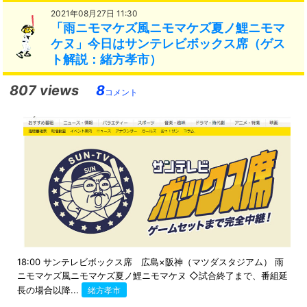
2021年08月27日 11:30
「雨ニモマケズ風ニモマケズ夏ノ鯉ニモマ
ケヌ」今日はサンテレビボックス席（ゲス
ト解説：緒方孝市）
807 views
8
コメント
18:00 サンテレビボックス席 広島×阪神（マツダスタジアム） 雨
ニモマケズ風ニモマケズ夏ノ鯉ニモマケヌ ◇試合終了まで、番組延
長の場合以降...
緒方孝市