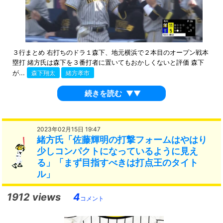
３行まとめ 右打ちのドラ１森下、地元横浜で２本目のオープン戦本
塁打 緒方氏は森下を３番打者に置いてもおかしくないと評価 森下
が...
森下翔太
緒方孝市
続きを読む
▼▼
2023年02月15日 19:47
緒方氏「佐藤輝明の打撃フォームはやはり
少しコンパクトになっているように見え
る」「まず目指すべきは打点王のタイト
ル」
1912 views
4
コメント