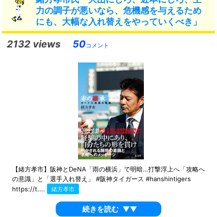
力の調子が悪いなら、危機感を与えるため
にも、大幅な入れ替えをやっていくべき」
2132 views
50
コメント
【緒方孝市】阪神とDeNA「雨の横浜」で明暗…打撃浮上へ「攻略へ
の意識」と「選手入れ替え」 #阪神タイガース #hanshintigers
https://t....
緒方孝市
続きを読む
▼▼