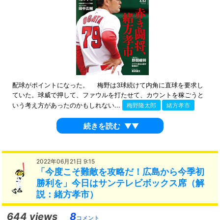
配球がポイントになった。 梅野は3球続けて内角に直球を要求し
ていた。球威で押して、ファウルを打たせて、カウントを稼ごうと
いう考え方があったのかもしれない...
梅野隆太郎
緒方孝市
続きを読む
▼▼
2022年06月21日 9:15
「今度こそ難敵を攻略だ！広島から今季初
勝利を」今日はサンテレビボックス席（解
説：緒方孝市）
644 views
8
コメント