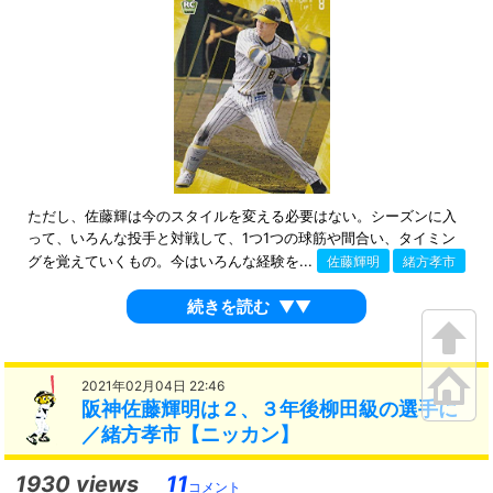
ただし、佐藤輝は今のスタイルを変える必要はない。シーズンに入
って、いろんな投手と対戦して、1つ1つの球筋や間合い、タイミン
グを覚えていくもの。今はいろんな経験を...
佐藤輝明
緒方孝市
続きを読む
▼▼
2021年02月04日 22:46
阪神佐藤輝明は２、３年後柳田級の選手に
／緒方孝市【ニッカン】
1930 views
11
コメント