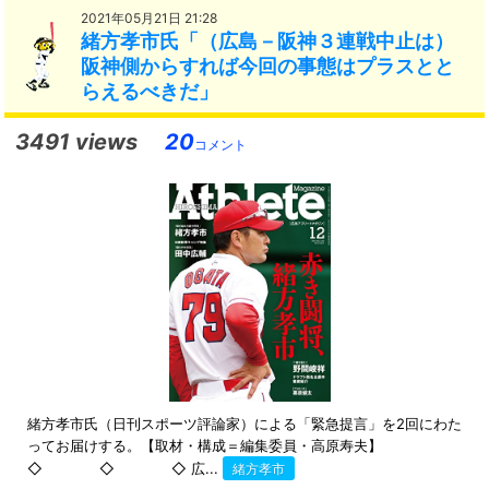
2021年05月21日 21:28
緒方孝市氏「（広島－阪神３連戦中止は）
阪神側からすれば今回の事態はプラスとと
らえるべきだ」
3491 views
20
コメント
緒方孝市氏（日刊スポーツ評論家）による「緊急提言」を2回にわた
ってお届けする。【取材・構成＝編集委員・高原寿夫】
◇ ◇ ◇ 広...
緒方孝市