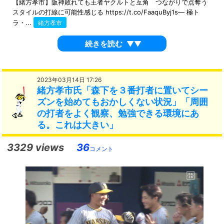
【緒方孝市】阪神敗れても王者ヤクルトと互角 つながりで点奪う
スタイルの打線に可能性感じる https://t.co/FaaquByj1s— 極ト
ラ・...
緒方孝市
続きを読む
▼▼
2023年03月14日 17:26
緒方孝市氏「森下を３番打者に置いてシー
ズンを始めてもおかしくない状況」「周囲
の打者をよく観察、勉強できる環境にあ
る。これは大きい」
3329 views
36
コメント