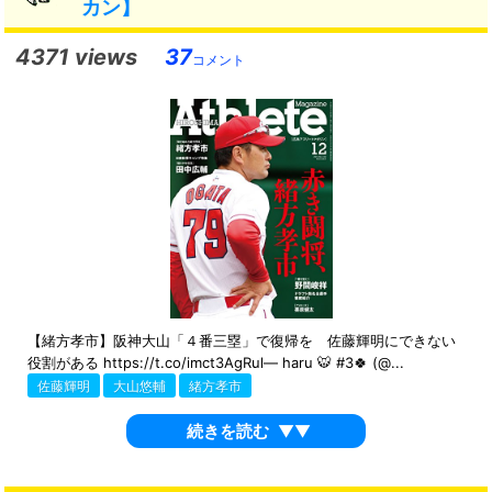
カン】
4371 views
37
コメント
【緒方孝市】阪神大山「４番三塁」で復帰を 佐藤輝明にできない
役割がある https://t.co/imct3AgRul— haru 🐯 #3🍀 (@...
佐藤輝明
大山悠輔
緒方孝市
続きを読む
▼▼