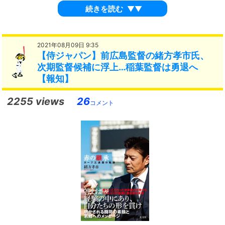
続きを読む
▼▼
2021年08月09日 9:35
【侍ジャパン】前広島監督の緒方孝市氏、
次期監督候補に浮上…稲葉監督は勇退へ
【報知】
2255 views
26
コメント