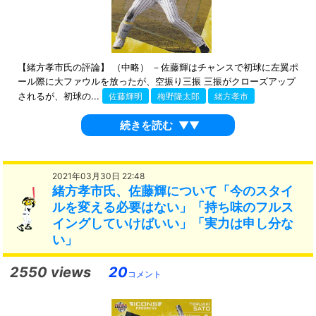
【緒方孝市氏の評論】 （中略） －佐藤輝はチャンスで初球に左翼ポ
ール際に大ファウルを放ったが、空振り三振 三振がクローズアップ
されるが、初球の...
佐藤輝明
梅野隆太郎
緒方孝市
続きを読む
▼▼
2021年03月30日 22:48
緒方孝市氏、佐藤輝について「今のスタイ
ルを変える必要はない」「持ち味のフルス
イングしていけばいい」「実力は申し分な
い」
2550 views
20
コメント