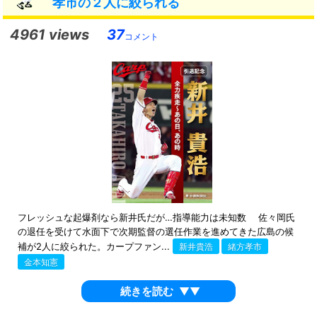
孝市の２人に絞られる
4961 views
37
コメント
フレッシュな起爆剤なら新井氏だが…指導能力は未知数 佐々岡氏
の退任を受けて水面下で次期監督の選任作業を進めてきた広島の候
補が2人に絞られた。カープファン...
新井貴浩
緒方孝市
金本知憲
続きを読む
▼▼