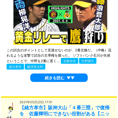
この試合のポイントとして見逃せないのが、2番北條だ。（中略）流
れるような攻撃で試合の主導権を握った。 ソフトバンク石川が先発
ということで、中野を2番に置く...
北條史也
矢野燿大
緒方孝市
藤浪晋太郎
続きを読む
▼▼
2021年05月22日 17:51
【緒方孝市】阪神大山「４番三塁」で復帰
を 佐藤輝明にできない役割がある【ニッ