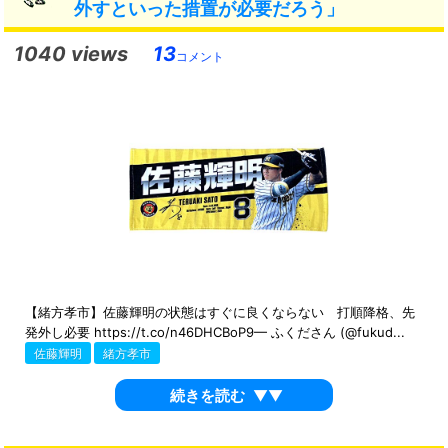
外すといった措置が必要だろう」
1040 views
13
コメント
【緒方孝市】佐藤輝明の状態はすぐに良くならない 打順降格、先
発外し必要 https://t.co/n46DHCBoP9— ふくださん (@fukud...
佐藤輝明
緒方孝市
続きを読む
▼▼