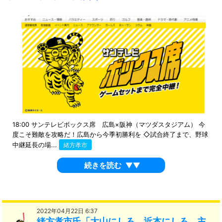
18:00 サンテレビボックス席 広島×阪神（マツダスタジアム） 今
度こそ難敵を攻略だ！広島から今季初勝利を ◇試合終了まで、野球
中継延長の場...
緒方孝市
続きを読む
▼▼
2022年04月22日 6:37
緒方孝市氏「大山にしろ、近本にしろ、主