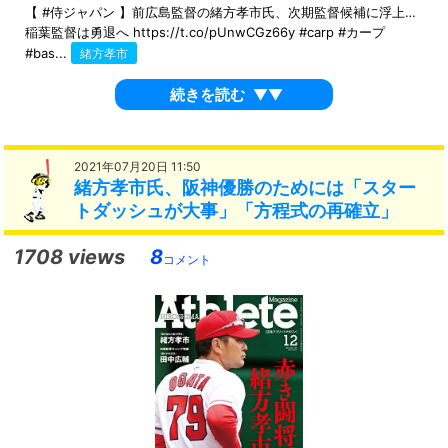
【 #侍ジャパン 】前広島監督の緒方孝市氏、次期監督候補に浮上…
稲葉監督は勇退へ https://t.co/pUnwCGz66y #carp #カープ
#bas...
緒方孝市
続きを読む
▼▼
2021年07月20日 11:50
緒方孝市氏、阪神優勝のためには「スター
トダッシュが大事」「方程式の再確立」
1708 views
8
コメント