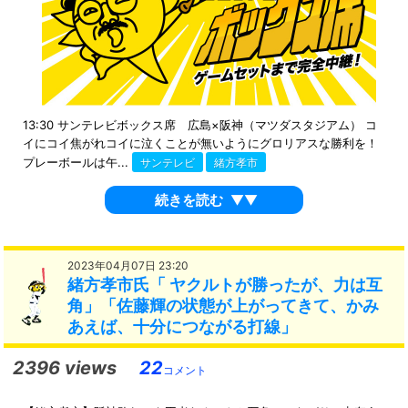
13:30 サンテレビボックス席 広島×阪神（マツダスタジアム） コ
イにコイ焦がれコイに泣くことが無いようにグロリアスな勝利を！
プレーボールは午...
サンテレビ
緒方孝市
続きを読む
▼▼
2023年04月07日 23:20
緒方孝市氏「 ヤクルトが勝ったが、力は互
角」「佐藤輝の状態が上がってきて、かみ
あえば、十分につながる打線」
2396 views
22
コメント