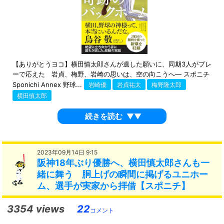
【ありがとうヨコ】横田慎太郎さんが遺した願いに、同期3人がプレ
ーで応えた 岩貞、梅野、岩崎の思いは、空の向こうへ― スポニチ
Sponichi Annex 野球...
岩崎優
岩貞祐太
梅野隆太郎
横田慎太郎
続きを読む
▼▼
2023年09月14日 9:15
阪神18年ぶり優勝へ、横田慎太郎さんも一
緒に舞う 胴上げの瞬間に掲げるユニホー
ム、選手が実家から拝借【スポニチ】
3354 views
22
コメント