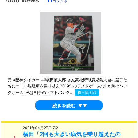
1550 views
11
コメント
元 #阪神タイガース#横田慎太郎 さん高校野球鹿児島大会の選手た
ちにエール脳腫瘍を乗り越え2019年のラストゲームで｢奇跡のバッ
クホーム｣私は相手のソフトバンク...
横田慎太郎
続きを読む
▼▼
2021年04月27日 7:21
横田「2回も大きい病気を乗り越えたの