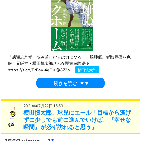
「感謝忘れず、悩み苦しむ人の力になる」 脳腫瘍、脊髄腫瘍を克
服 元阪神・横田慎太郎さんが闘病経験語る
https://t.co/FrEaAl4qOu @373n...
横田慎太郎
続きを読む
▼▼
2021年07月22日 15:59
横田慎太郎、球児にエール「目標から逃げ
ずに少しでも前に進んでいけば、『幸せな
瞬間』が必ず訪れると思う」