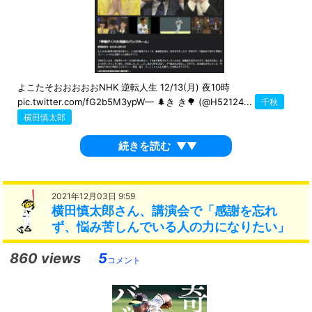
よこたそおおおおおNHK 逆転人生 12/13(月) 夜10時
pic.twitter.com/fG2b5M3ypW— 🌲き き🌳 (@H52124...
千秋
横田慎太郎
続きを読む
▼▼
2021年12月03日 9:59
横田慎太郎さん、講演会で「感謝を忘れ
ず、悩み苦しんでいる人の力になりたい」
860 views
5
コメント