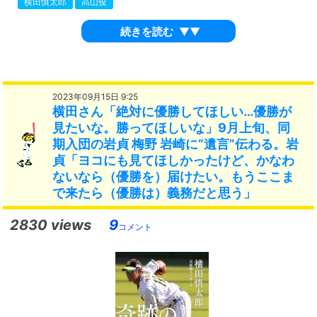
横田慎太郎
高山俊
続きを読む
▼▼
2023年09月15日 9:25
横田さん「絶対に優勝してほしい…優勝が
見たいな。勝ってほしいな」9月上旬、同
期入団の岩貞 梅野 岩崎に“遺言”伝わる。岩
貞「ヨコにも見てほしかったけど、かなわ
ないなら（優勝を）届けたい。もうここま
で来たら（優勝は）義務だと思う」
2830 views
9
コメント