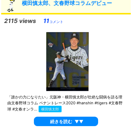
横田慎太郎、文春野球コラムデビュー
2115 views
11
コメント
「誰かの力になりたい」元阪神・横田慎太郎が壮絶な闘病を語る理
由文春野球コラム ペナントレース2020 #hanshin #tigers #文春野
球 #文春オンラ...
横田慎太郎
続きを読む
▼▼