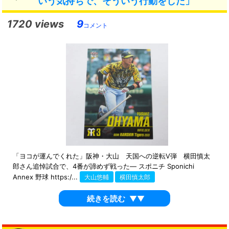
いう気持ちで、そういう行動をした」
1720 views
9
コメント
「ヨコが運んでくれた」阪神・大山 天国への逆転V弾 横田慎太
郎さん追悼試合で、4番が諦めず戦った― スポニチ Sponichi
Annex 野球 https:/...
大山悠輔
横田慎太郎
続きを読む
▼▼