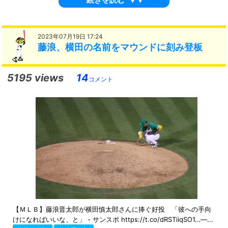
2023年07月19日 17:24
藤浪、横田の名前をマウンドに刻み登板
5195 views
14
コメント
【ＭＬＢ】藤浪晋太郎が横田慎太郎さんに捧ぐ好投 「彼への手向
けになればいいな、と」 - サンスポ https://t.co/dRSTiiqSO1…—...