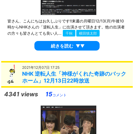
皆さん、こんにちはお久しぶりです‼️来週の月曜日12/13(月)午後10
時からNHKさんの「逆転人生」に出演させて頂きます。他の出演者
の方々も皆さんとても良い人...
千秋
横田慎太郎
続きを読む
▼▼
2021年12月07日 17:25
NHK 逆転人生「神様がくれた奇跡のバック
ホーム」12月13日22時放送
4341 views
15
コメント