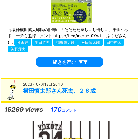
元阪神横田慎太郎氏の訃報に「ただただ寂しいし悔しい」平田ヘッ
ドコーチら追悼コメント https://t.co/meruet0Ywt— ふくださん
(...
和田豊
平田勝男
梅野隆太郎
横田慎太郎
田中秀太
矢野燿大
続きを読む
▼▼
2023年07月18日 20:10
横田慎太郎さん死去、２８歳
15269 views
170
コメント