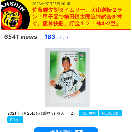
2023年07月25日 20:15
佐藤輝先制タイムリー、大山逆転２ラ
ン！甲子園で横田慎太郎追悼試合を捧
ぐ。阪神快勝、貯金１２「神4-2巨」
6541 views
183
コメント
2021年 7月25日(火)阪神 vs 巨人 1 2 ...
大山悠輔
横田慎太郎
西純矢
続きを読む
▼▼