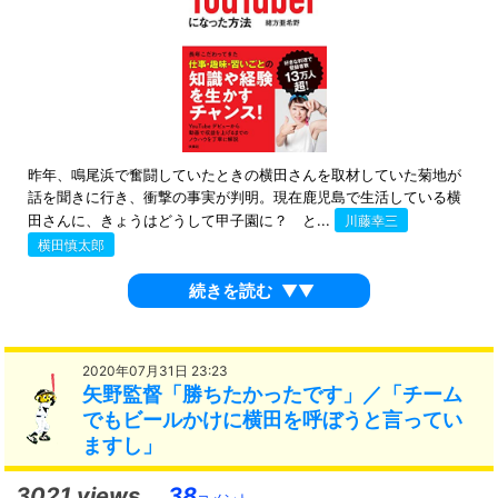
昨年、鳴尾浜で奮闘していたときの横田さんを取材していた菊地が
話を聞きに行き、衝撃の事実が判明。現在鹿児島で生活している横
田さんに、きょうはどうして甲子園に？ と...
川藤幸三
横田慎太郎
続きを読む
▼▼
2020年07月31日 23:23
矢野監督「勝ちたかったです」／「チーム
でもビールかけに横田を呼ぼうと言ってい
ますし」
3021 views
38