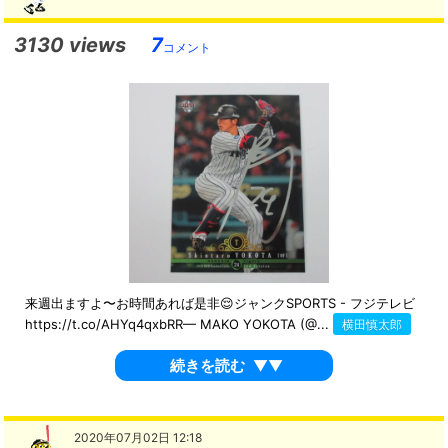
3130 views
7
コメント
来週出ますよ〜お時間あれば是非😌ジャンクSPORTS - フジテレビ
https://t.co/AHYq4qxbRR— MAKO YOKOTA (@...
横田慎太郎
続きを読む
▼▼
2020年07月02日 12:18