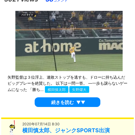
コメント
矢野監督は３位浮上、連敗ストップを逃すも、ドローに持ち込んだ
ビッグプレーを絶賛した。 以下は一問一答。 ―一歩も譲らないゲー
ムになった 「勝ち...
横田慎太郎
矢野燿大
続きを読む
▼▼
2020年07月14日 8:30
横田慎太郎、ジャンクSPORTS出演