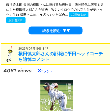
藤浪晋太郎 天国の横田さんに捧げる熱投昨日、阪神時代に苦楽を共
にした横田慎太郎さんが逝去「Wシンタロウでのお立ち台が夢だっ
た」生前 横田さんはこう語っていた試合...
横田慎太郎
藤浪晋太郎
続きを読む
▼▼
2023年07月19日 3:17
横田慎太郎さんの訃報に平田ヘッドコーチ
ら追悼コメント
4061 views
3
コメント