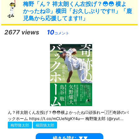
梅野「ん？ 祥太朗くん左投げ？😳😳 横よ
かったね⚾️」横田「お久しぶりです‼︎」「鹿
児島から応援してます‼️」
2677 views
10
コメント
ん？祥太朗くん左投げ？😳😳横よかったね⚾️頑張れー🇯🇵奇跡のバ
ックホーム https://t.co/mCUeNgKY4u— 梅野隆太郎 (@ryut...
梅野隆太郎
横田慎太郎
続きを読む
▼▼