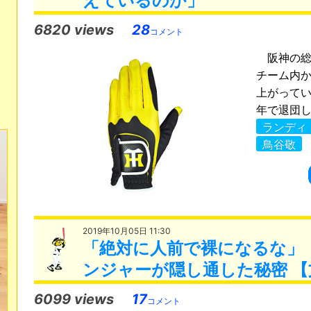
えているのか」
6820 views
28
コメント
阪神の総
チーム内か
上がってい
年で退団した
ランディ
鳥谷敬
2019年10月05日 11:30
「絶対に人前で裸になるな」
ンジャーが隠し通した秘密 【
6099 views
17
コメント