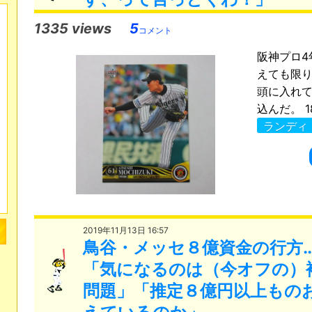
1335 views
5
コメント
阪神プロ4
えても限
頭に入れ
込んだ。 1
ランディ
2019年11月13日 16:57
鳥谷・メッセ８億資金の行方
「気になるのは（今オフの）
問題」「推定８億円以上もの