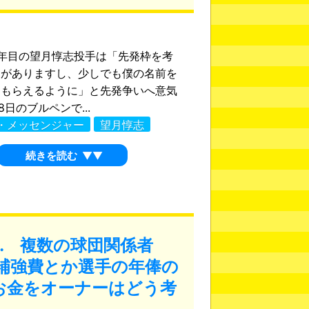
年目の望月惇志投手は「先発枠を考
りがありますし、少しでも僕の名前を
てもらえるように」と先発争いへ意気
8日のブルペンで...
・メッセンジャー
望月惇志
続きを読む
▼▼
… 複数の球団関係者
補強費とか選手の年俸の
お金をオーナーはどう考