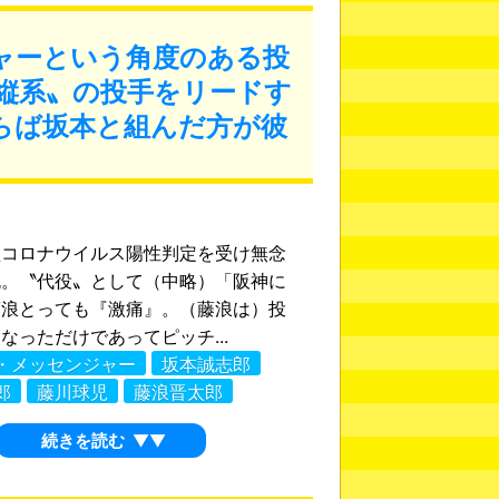
ャーという角度のある投
縦系〟の投手をリードす
らば坂本と組んだ方が彼
型コロナウイルス陽性判定を受け無念
脱。〝代役〟として（中略）「阪神に
藤浪とっても『激痛』。（藤浪は）投
なっただけであってピッチ...
・メッセンジャー
坂本誠志郎
郎
藤川球児
藤浪晋太郎
続きを読む
▼▼