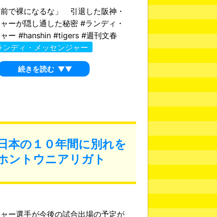
人前で裸になるな」 引退した阪神・
ャーが隠し通した秘密 #ランディ・
 #hanshin #tigers #週刊文春
ランディ・メッセンジャー
続きを読む
▼▼
日本の１０年間に別れを
ホントウニアリガト
ジャー選手が今後の試合出場の予定が