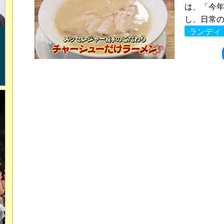
は、「今
し、日常の
ランディ