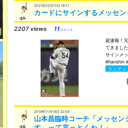
2021年02月11日 18:17
カードにサインするメッセン
2207 views
11
コメント
超速報！
てきまし
サインメ
#hanshin
ランディ
2019年11月18日 22:04
山本昌臨時コーチ「メッセン
す、って言っとくわ！」