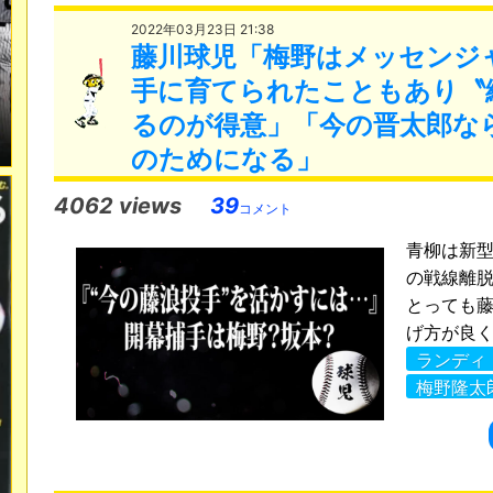
2022年03月23日 21:38
藤川球児「梅野はメッセンジ
手に育てられたこともあり〝
るのが得意」「今の晋太郎な
のためになる」
4062 views
39
コメント
青柳は新
の戦線離
とっても
げ方が良く
ランディ
梅野隆太