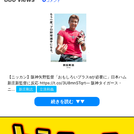
コメント
【ニッカン】阪神矢野監督「おもしろいプラスαが必要に」日本ハム
新庄新監督に反応 https://t.co/3U8mnSTqrt— 阪神タイガース・
ニ...
新庄剛志
立浪和義
続きを読む
▼▼