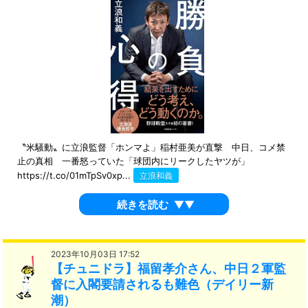
〝米騒動〟に立浪監督「ホンマよ」稲村亜美が直撃 中日、コメ禁
止の真相 一番怒っていた「球団内にリークしたヤツが」
https://t.co/01mTpSv0xp...
立浪和義
続きを読む
▼▼
2023年10月03日 17:52
【チュニドラ】福留孝介さん、中日２軍監
督に入閣要請されるも難色（デイリー新
潮）