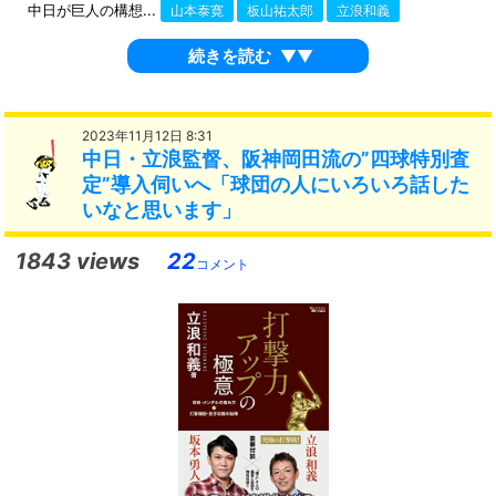
中日が巨人の構想...
山本泰寛
板山祐太郎
立浪和義
続きを読む
▼▼
2023年11月12日 8:31
中日・立浪監督、阪神岡田流の”四球特別査
定”導入伺いへ「球団の人にいろいろ話した
いなと思います」
1843 views
22
コメント