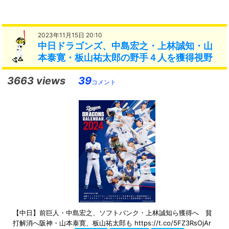
2023年11月15日 20:10
中日ドラゴンズ、中島宏之・上林誠知・山
本泰寛・板山祐太郎の野手４人を獲得視野
3663 views
39
コメント
【中日】前巨人・中島宏之、ソフトバンク・上林誠知ら獲得へ 貧
打解消へ阪神・山本泰寛、板山祐太郎も https://t.co/5FZ3RsOjAr