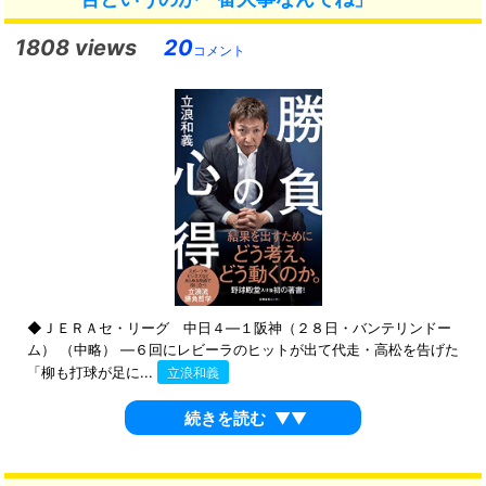
1808 views
20
コメント
◆ＪＥＲＡセ・リーグ 中日４―１阪神（２８日・バンテリンドー
ム） （中略） ―６回にレビーラのヒットが出て代走・高松を告げた
「柳も打球が足に...
立浪和義
続きを読む
▼▼