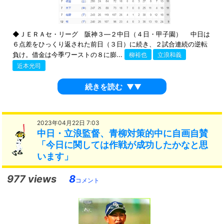
◆ＪＥＲＡセ・リーグ 阪神３―２中日（４日・甲子園） 中日は
６点差をひっくり返された前日（３日）に続き、２試合連続の逆転
負け。借金は今季ワーストの８に膨...
柳裕也
立浪和義
近本光司
続きを読む
▼▼
2023年04月22日 7:03
中日・立浪監督、青柳対策的中に自画自賛
「今日に関しては作戦が成功したかなと思
います」
977 views
8
コメント