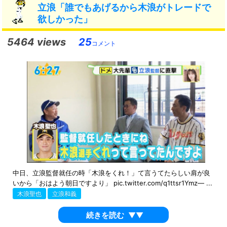
立浪「誰でもあげるから木浪がトレードで
欲しかった」
5464 views
25
コメント
中日、立浪監督就任の時「木浪をくれ！」て言うてたらしい肩が良
いから「おはよう朝日ですより」 pic.twitter.com/q1ttsr1Ymz— ...
木浪聖也
立浪和義
続きを読む
▼▼