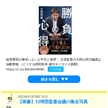
猛虎軍団が週末いよいよ中日と激突！ 立浪監督の大胆な戦力編成は
油断禁物 （どうする岡田彰布 週刊タイガース新聞）
https://t.co/3Xk3hm4tNK...
立浪和義
続きを読む
▼▼
2023年01月19日 15:21
【画像】12球団監督会議の集合写真