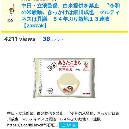
中日・立浪監督、白米提供を禁止 〝令和
の米騒動〟きっかけは細川成也 マルティ
ネスは異議 ６４年ぶり敵地１３連敗
【zakzak】
4211 views
38
コメント
中日・立浪監督、白米提供を禁止 〝令和の米騒動〟きっかけは細
川成也 マルティネスは異議 ６４年ぶり敵地１３連敗
https://t.co/IhHavcIffS石垣...
立浪和義