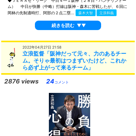
◆ＪＥＲＡセ・リーグ 中日４―１阪神（２８日・バンテリンドー
ム） 中日が快勝（中略）打線は阪神・森木に苦戦したが、６回に
岡林の先制適時打、阿部の２点二塁...
森木大智
立浪和義
続きを読む
▼▼
2022年04月27日 21:58
立浪監督「阪神だって元々、力のあるチー
ム。そりゃ最初はつまずいたけど、これか
ら必ず上がって来るチーム」
2876 views
24
コメント