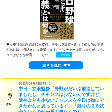
▼今季130試合で計60本塁打。テラス席設置へ向けて個人的な意見
があれば 個人的には希望します。ピッチャーは育ちますが、バッ
ターはなかなか育ってこない。...
立浪和義
続きを読む
▼▼
2022年08月28日 18:42
中日・立浪監督「外野がだいぶ前進してい
ましたし、チャンスは少ないんですけど、
阪神よりも少ないチャンスを今日は物にで
きたかなと思っています」「残りの２８試
合というのが一番大事なんでね」