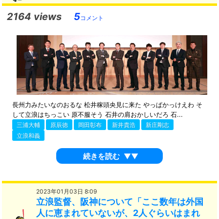
2164 views
5
コメント
長州力みたいなのおるな 松井稼頭央見に来た やっぱかっけえわ そ
して立浪はちっこい 原不服そう 石井の肩おかしいだろ 石...
三浦大輔
原辰徳
岡田彰布
新井貴浩
新庄剛志
立浪和義
続きを読む
▼▼
2023年01月03日 8:09
立浪監督、阪神について「ここ数年は外国
人に恵まれていないが、2人ぐらいはまれ