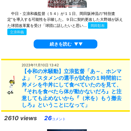
中日・立浪和義監督（５４）が１１日、岡田阪神流の“特別査
定”を導入する可能性を示唆した。９日に契約更改した大野雄が訴え
た球団改革案を受け「球団に話したいと思い...
岡田彰布
立浪和義
続きを読む
▼▼
2023年11月10日 13:42
【令和の米騒動】立浪監督「あ～、ホンマ
よ」「スタメンの選手が試合の１時間前に
丼メシを牛丼にして食べていたのを見て、
『それを食べたら体が動かないだろ』と注
意しても止めないから『（米を）もう撤去
しろ』ということになって」
2610 views
26
コメント