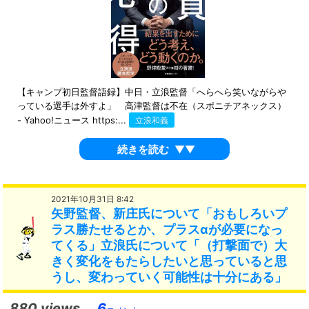
【キャンプ初日監督語録】中日・立浪監督「へらへら笑いながらや
っている選手は外すよ」 高津監督は不在（スポニチアネックス）
- Yahoo!ニュース https:...
立浪和義
続きを読む
▼▼
2021年10月31日 8:42
矢野監督、新庄氏について「おもしろいプ
ラス勝たせるとか、プラスαが必要になっ
てくる」立浪氏について「（打撃面で）大
きく変化をもたらしたいと思っていると思
うし、変わっていく可能性は十分にある」
880 views
6