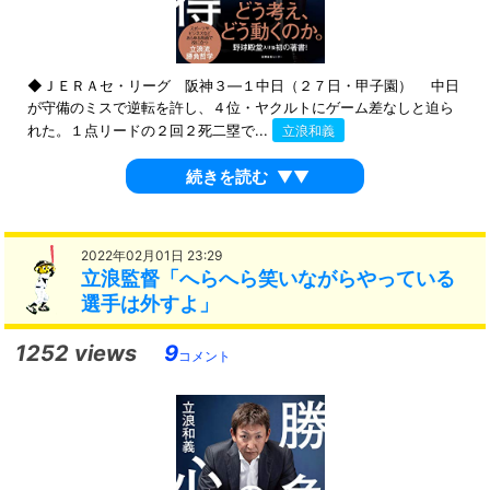
◆ＪＥＲＡセ・リーグ 阪神３―１中日（２７日・甲子園） 中日
が守備のミスで逆転を許し、４位・ヤクルトにゲーム差なしと迫ら
れた。１点リードの２回２死二塁で...
立浪和義
続きを読む
▼▼
2022年02月01日 23:29
立浪監督「へらへら笑いながらやっている
選手は外すよ」
1252 views
9
コメント