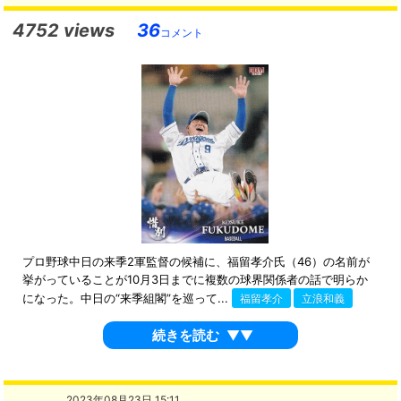
4752 views
36
コメント
プロ野球中日の来季2軍監督の候補に、福留孝介氏（46）の名前が
挙がっていることが10月3日までに複数の球界関係者の話で明らか
になった。中日の“来季組閣”を巡って...
福留孝介
立浪和義
続きを読む
▼▼
2023年08月23日 15:11