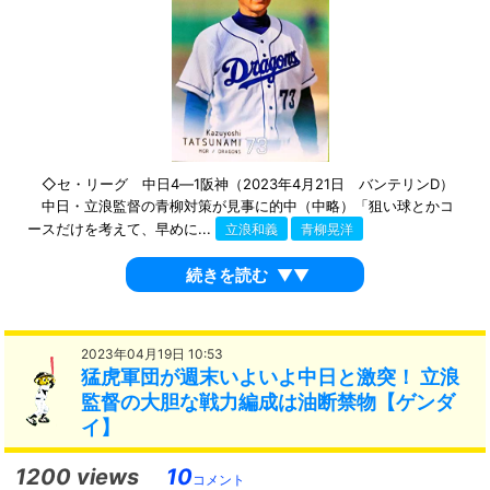
◇セ・リーグ 中日4―1阪神（2023年4月21日 バンテリンD）
中日・立浪監督の青柳対策が見事に的中（中略）「狙い球とかコ
ースだけを考えて、早めに...
立浪和義
青柳晃洋
続きを読む
▼▼
2023年04月19日 10:53
猛虎軍団が週末いよいよ中日と激突！ 立浪
監督の大胆な戦力編成は油断禁物【ゲンダ
イ】
1200 views
10
コメント