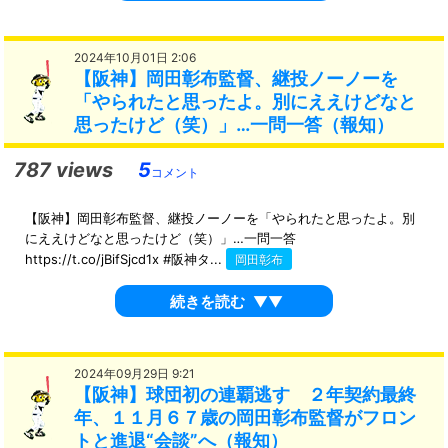
2024年10月01日 2:06
【阪神】岡田彰布監督、継投ノーノーを
「やられたと思ったよ。別にええけどなと
思ったけど（笑）」…一問一答（報知）
787 views
5
コメント
【阪神】岡田彰布監督、継投ノーノーを「やられたと思ったよ。別
にええけどなと思ったけど（笑）」…一問一答
https://t.co/jBifSjcd1x #阪神タ...
岡田彰布
続きを読む
▼▼
2024年09月29日 9:21
【阪神】球団初の連覇逃す ２年契約最終
年、１１月６７歳の岡田彰布監督がフロン
トと進退“会談”へ（報知）