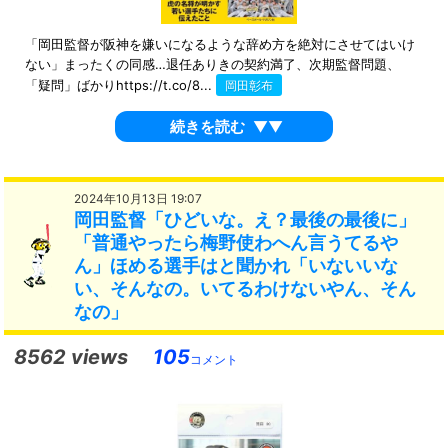
「岡田監督が阪神を嫌いになるような辞め方を絶対にさせてはいけ
ない」まったくの同感…退任ありきの契約満了、次期監督問題、
「疑問」ばかりhttps://t.co/8...
岡田彰布
続きを読む
▼▼
2024年10月13日 19:07
岡田監督「ひどいな。え？最後の最後に」
「普通やったら梅野使わへん言うてるや
ん」ほめる選手はと聞かれ「いないいな
い、そんなの。いてるわけないやん、そん
なの」
8562 views
105
コメント