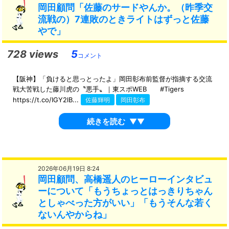
岡田顧問「佐藤のサードやんか。（昨季交
流戦の）7連敗のときライトはずっと佐藤
やで」
728 views
5
コメント
【阪神】「負けると思っとったよ」岡田彰布前監督が指摘する交流
戦大苦戦した藤川虎の〝悪手〟｜東スポWEB #Tigers
https://t.co/IGY2lB...
佐藤輝明
岡田彰布
続きを読む
▼▼
2026年06月19日 8:24
岡田顧問、高橋遥人のヒーローインタビュ
ーについて「もうちょっとはっきりちゃん
としゃべった方がいい」「もうそんな若く
ないんやからね」