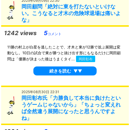
2025年09月09日 22:30
岡田顧問「絶対に東を打たないといけな
い。こうなると才木の危険球退場は痛いよ
な」
1242 views
5
コメント
11勝の村上が白星を逃したことで、才木と東が12勝で並ぶ展開は変
動なし。10日の試合で東が勝つと抜け出す形にもなるだけに岡田顧
問は「優勝が決まった後はうまくタイ...
岡田彰布
続きを読む
▼▼
2025年08月30日 22:31
岡田彰布氏「力勝負して本当に負けたとい
うゲームじゃないから」「ちょっと変えれ
ば全然違う展開になったと思うんですよ
ね」