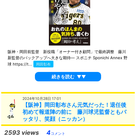
阪神・岡田前監督 新役職「オーナー付き顧問」で最終調整 藤川
新監督のバックアップへ大きな期待― スポニチ Sponichi Annex 野
球 https://t...
岡田彰布
続きを読む
▼▼
2024年10月28日 17:01
【阪神】岡田彰布さん元気だった！退任後
初めて報道陣の前に 藤川球児監督ともバ
ッタリ、笑顔（ニッカン）
2593 views
4
コメント