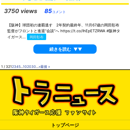
3750 views
85
コメント
【阪神】球団初の連覇逃す 2年契約最終年、11月67歳の岡田彰布
監督がフロントと進退“会談”へ https://t.co/IhEpETZRWA #阪神タ
イガース...
岡田彰布
続きを読む
▼▼
1 / 32
1
2
3
4
5
...
10
20
30
...
»
最後 »
トップページ