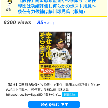
【阪神】岡田彰布監督が今季限りで退任
球団は功績評価し何らかのポスト用意へ
後任有力候補は藤川球児氏（報知）
6360 views
85
コメント
【阪神】岡田彰布監督が今季限りで退任 球団は功績評価し何らか
のポスト用意へ 後任有力候補は藤川球児氏
https://t.co/8ew8qaz8i0 #阪神タイ...
岡田彰布
続きを読む
▼▼