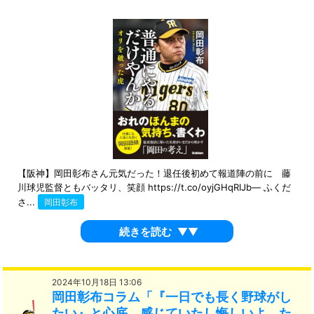
【阪神】岡田彰布さん元気だった！退任後初めて報道陣の前に 藤
川球児監督ともバッタリ、笑顔 https://t.co/oyjGHqRIJb— ふくだ
さ...
岡田彰布
続きを読む
▼▼
2024年10月18日 13:06
岡田彰布コラム「『一日でも長く野球がし
たい』と心底、感じていたし悔しいよ。た