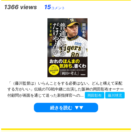
1366 views
15
コメント
「（藤川監督は）いらんことをする必要はない。どんと構えて采配
する方がいい」伝統のTG戦中継に出演した阪神の岡田彰布オーナー
付顧問が画面を通じて送った新指揮官への...
岡田彰布
藤川球児
続きを読む
▼▼