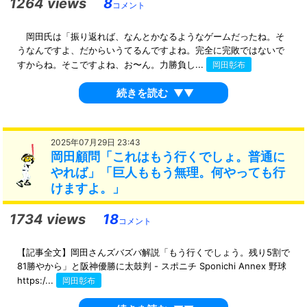
1264 views
8
コメント
岡田氏は「振り返れば、なんとかなるようなゲームだったね。そ
うなんですよ、だからいうてるんですよね。完全に完敗ではないで
すからね。そこですよね、お〜ん。力勝負し...
岡田彰布
続きを読む
▼▼
2025年07月29日 23:43
岡田顧問「これはもう行くでしょ。普通に
やれば」「巨人ももう無理。何やっても行
けますよ。」
1734 views
18
コメント
【記事全文】岡田さんズバズバ解説「もう行くでしょう。残り5割で
81勝やから」と阪神優勝に太鼓判 - スポニチ Sponichi Annex 野球
https:/...
岡田彰布