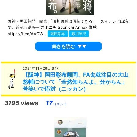
阪神・岡田顧問、断言!「藤川阪神は優勝できる」 久々テレビ出演
で、近況も語る― スポニチ Sponichi Annex 野球
https://t.co/AAQW...
岡田彰布
藤川球児
続きを読む
▼▼
2024年11月28日 8:17
【阪神】岡田彰布顧問、FA去就注目の大山
悠輔について「全然知らんよ。分からん」
苦笑いで応対（ニッカン）
3195 views
17
コメント