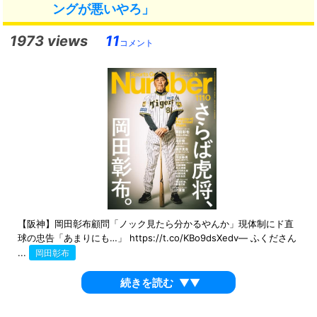
ングが悪いやろ」
1973 views
11
コメント
【阪神】岡田彰布顧問「ノック見たら分かるやんか」現体制にド直
球の忠告「あまりにも…」 https://t.co/KBo9dsXedv— ふくださん
...
岡田彰布
続きを読む
▼▼