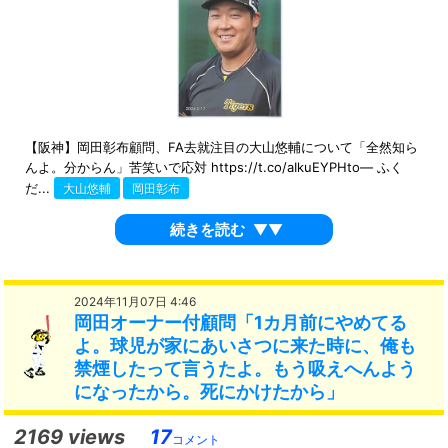
【阪神】岡田彰布顧問、FA去就注目の大山悠輔について「全然知ら
んよ。分からん」苦笑いで応対 https://t.co/aIkuEYPHto— ふく
だ...
大山悠輔
岡田彰布
続きを読む
▼▼
2024年11月07日 4:46
岡田オーナー付顧問「1カ月前にやめてる
よ。球児が家にあいさつに来た時に、俺も
禁煙したって言うたよ。もう吸えへんよう
になったから。死にかけたから」
2169 views
17
コメント