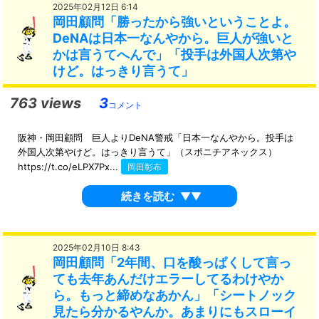
2025年02月12日 6:14
岡田顧問「勝ったから強いということよ。
DeNAは日本一なんやから。巨人が強いと
かは言うてへんで」「投手は外国人次第や
けど。はっきり言うて」
763 views
3
コメント
阪神・岡田顧問 巨人よりDeNA警戒「日本一なんやから。投手は
外国人次第やけど。はっきり言うて」（スポニチアネックス）
https://t.co/eLPX7Px...
岡田彰布
続きを読む
▼▼
2025年02月10日 8:43
岡田顧問「2年間、口を酸っぱくして言っ
ても去年あんだけエラーしてるわけやか
ら。もっと締めなあかん」「シートノック
見たら分かるやんか。あまりにもスローイ