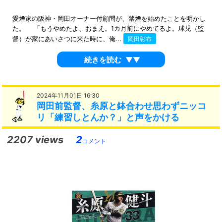
愛煙家の阪神・岡田オーナー付顧問が、禁煙を始めたことを明かし
た。 「もうやめたよ、おまえ。1カ月前にやめてるよ。球児（監
督）が家にあいさつに来た時に、俺...
岡田彰布
続きを読む
▼▼
2024年11月01日 16:30
岡田前監督、糸原と鉢合わせ思わずニッコ
リ「練習しとんか？」と声をかける
2207 views
2
コメント