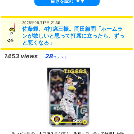
続きを読む
▼▼
2025年06月17日 21:39
佐藤輝、4打席三振。岡田顧問「ホームラ
ンが欲しいと思って打席に立ったら、ずっ
と悪くなる」
1453 views
28
コメント
テレビ大阪の「ナマ虎スタジアム 阪神－ロッテ」で解説した阪