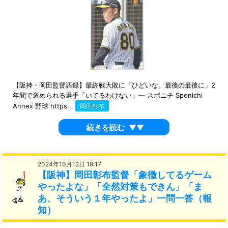
【阪神・岡田監督語録】最終戦大敗に「ひどいな。最後の最後に」2
年間で褒められる選手「いてるわけない」― スポニチ Sponichi
Annex 野球 https...
岡田彰布
続きを読む
▼▼
2024年10月12日 18:17
【阪神】岡田彰布監督「象徴してるゲーム
やったよな」「全然対策もできん」「ま
あ、そういう１年やったよ」一問一答（報
知）