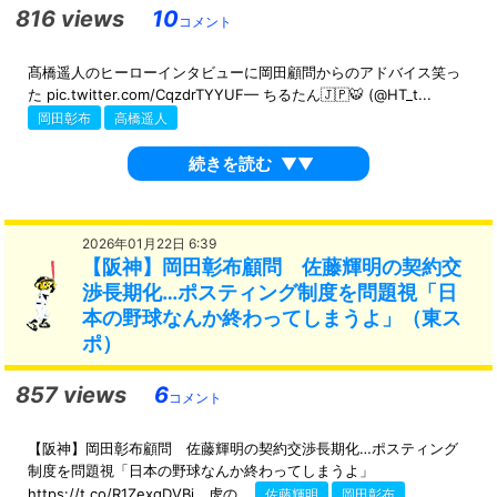
816 views
10
コメント
髙橋遥人のヒーローインタビューに岡田顧問からのアドバイス笑っ
た pic.twitter.com/CqzdrTYYUF— ちるたん🇯🇵🐯 (@HT_t...
岡田彰布
高橋遥人
続きを読む
▼▼
2026年01月22日 6:39
【阪神】岡田彰布顧問 佐藤輝明の契約交
渉長期化…ポスティング制度を問題視「日
本の野球なんか終わってしまうよ」（東ス
ポ）
857 views
6
コメント
【阪神】岡田彰布顧問 佐藤輝明の契約交渉長期化…ポスティング
制度を問題視「日本の野球なんか終わってしまうよ」
https://t.co/R1ZexqDVBj 虎の...
佐藤輝明
岡田彰布