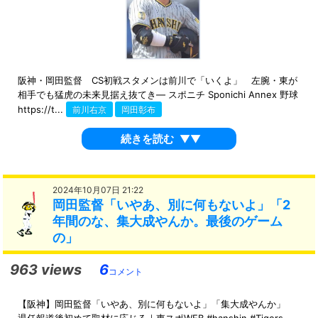
阪神・岡田監督 CS初戦スタメンは前川で「いくよ」 左腕・東が
相手でも猛虎の未来見据え抜てき― スポニチ Sponichi Annex 野球
https://t...
前川右京
岡田彰布
続きを読む
▼▼
2024年10月07日 21:22
岡田監督「いやあ、別に何もないよ」「2
年間のな、集大成やんか。最後のゲーム
の」
963 views
6
コメント
【阪神】岡田監督「いやあ、別に何もないよ」「集大成やんか」