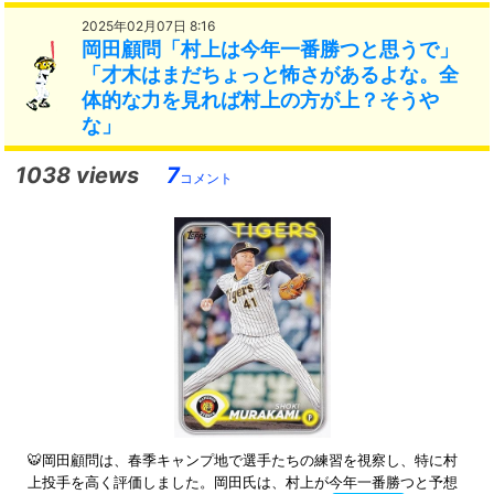
2025年02月07日 8:16
岡田顧問「村上は今年一番勝つと思うで」
「才木はまだちょっと怖さがあるよな。全
体的な力を見れば村上の方が上？そうや
な」
1038 views
7
コメント
🐯岡田顧問は、春季キャンプ地で選手たちの練習を視察し、特に村
上投手を高く評価しました。岡田氏は、村上が今年一番勝つと予想