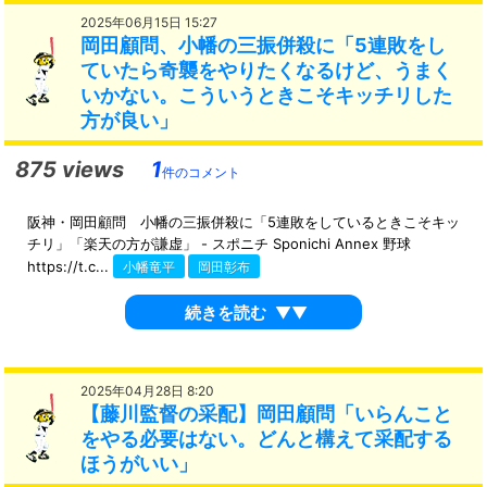
2025年06月15日 15:27
岡田顧問、小幡の三振併殺に「5連敗をし
ていたら奇襲をやりたくなるけど、うまく
いかない。こういうときこそキッチリした
方が良い」
875 views
1
件のコメント
阪神・岡田顧問 小幡の三振併殺に「5連敗をしているときこそキッ
チリ」「楽天の方が謙虚」 - スポニチ Sponichi Annex 野球
https://t.c...
小幡竜平
岡田彰布
続きを読む
▼▼
2025年04月28日 8:20
【藤川監督の采配】岡田顧問「いらんこと
をやる必要はない。どんと構えて采配する
ほうがいい」