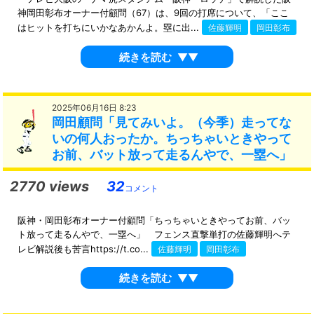
神岡田彰布オーナー付顧問（67）は、9回の打席について、「ここ
はヒットを打ちにいかなあかんよ。塁に出...
佐藤輝明
岡田彰布
続きを読む
▼▼
2025年06月16日 8:23
岡田顧問「見てみいよ。（今季）走ってな
いの何人おったか。ちっちゃいときやって
お前、バット放って走るんやで、一塁へ」
2770 views
32
コメント
阪神・岡田彰布オーナー付顧問「ちっちゃいときやってお前、バッ
ト放って走るんやで、一塁へ」 フェンス直撃単打の佐藤輝明へテ
レビ解説後も苦言https://t.co...
佐藤輝明
岡田彰布
続きを読む
▼▼