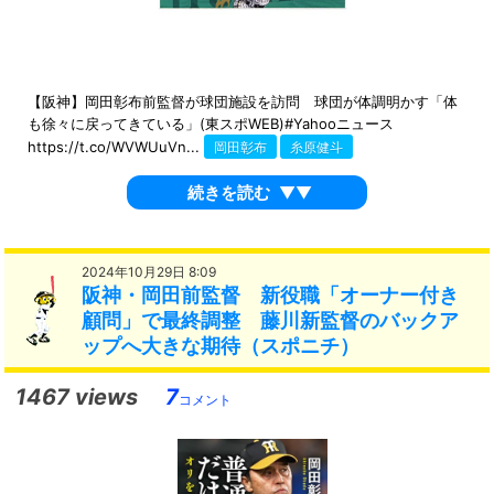
【阪神】岡田彰布前監督が球団施設を訪問 球団が体調明かす「体
も徐々に戻ってきている」(東スポWEB)#Yahooニュース
https://t.co/WVWUuVn...
岡田彰布
糸原健斗
続きを読む
▼▼
2024年10月29日 8:09
阪神・岡田前監督 新役職「オーナー付き
顧問」で最終調整 藤川新監督のバックア
ップへ大きな期待（スポニチ）
1467 views
7
コメント