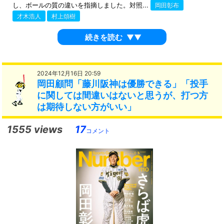
し、ボールの質の違いを指摘しました。対照...
岡田彰布
才木浩人
村上頌樹
続きを読む
▼▼
2024年12月16日 20:59
岡田顧問「藤川阪神は優勝できる」「投手
に関しては間違いはないと思うが、打つ方
は期待しない方がいい」
1555 views
17
コメント