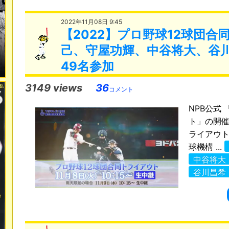
2022年11月08日 9:45
【2022】プロ野球12球団
己、守屋功輝、中谷将大、谷川
49名参加
3149 views
36
コメント
NPB公式
ト」の開催
ライアウト」
球機構 ...
中谷将大
谷川昌希