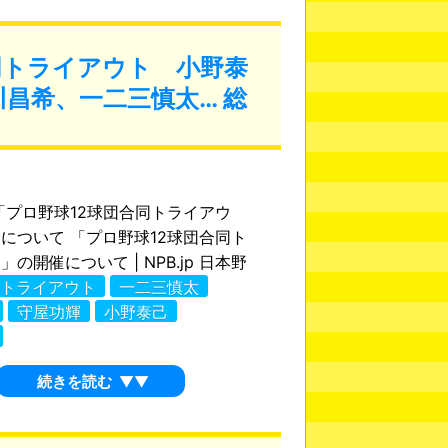
合同トライアウト 小野泰
昌希、一二三慎太… 総
 「プロ野球12球団合同トライアウ
について 「プロ野球12球団合同ト
の開催について | NPB.jp 日本野
トライアウト
一二三慎太
守屋功輝
小野泰己
続きを読む
▼▼