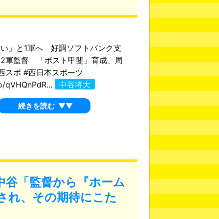
い」と1軍へ 好調ソフトバンク支
2軍監督 「ポスト甲斐」育成、周
西スポ #西日本スポーツ
.co/qVHQnPdR...
中谷将大
続きを読む
▼▼
中谷「監督から『ホーム
され、その期待にこた