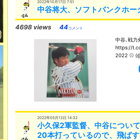
2022年10月17日 7:51
中谷将大、ソフトバンクホー
4698 views
44
コメント
中谷､戦力
https://
2022 ⚾ (@
2022年05月13日 14:32
小久保2軍監督、中谷について
20本打っているので、飛ば