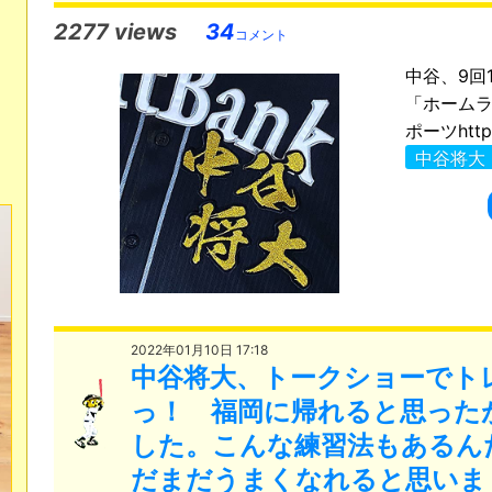
2277 views
34
コメント
中谷、9回
「ホームラ
ポーツhttps
中谷将大
2022年01月10日 17:18
中谷将大、トークショーでト
っ！ 福岡に帰れると思った
した。こんな練習法もあるん
だまだうまくなれると思いま