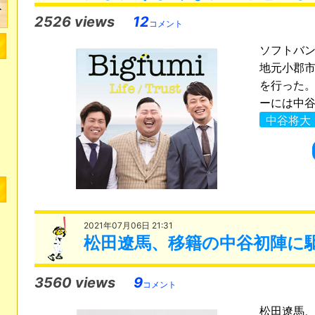
2526 views
12
コメント
ソフトバン
地元小郡
を行った
ーには中谷
中谷将大
2021年07月06日 21:31
松田遼馬、移籍の中谷初陣に
3560 views
9
コメント
松田遼馬