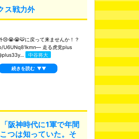
クス戦力外
外😢😭😭🐯に戻って来ませんか！？
t.co/U6UNq81kmn— 走る虎党plus
plus33y...
中谷将大
続きを読む
▼▼
「阪神時代に1軍で年間
すこつは知っていた。そ