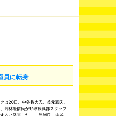
職員に転身
クは20日、中谷将大氏、釜元豪氏、
氏、若林隆信氏が野球振興部スタッフ
団すると発表した。 黒瀬氏、中谷