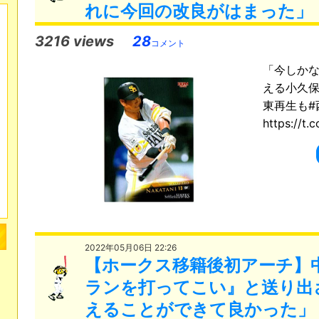
れに今回の改良がはまった」
3216 views
28
コメント
「今しかな
える小久保
東再生も#
https://t
2022年05月06日 22:26
【ホークス移籍後初アーチ】
ランを打ってこい』と送り出
えることができて良かった」