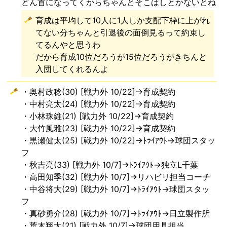
どん首になってくからちゃんとそこはしとかないとね
育成は平均して10人に1人しか支配下枠に上がれ
てない分ちゃんと引退後の面倒見るって約束し
てるんやと思うわ
だから育成10位だろうが15位だろうがきちんと
入団してくれるんよ
・奥村政稔(30) [戦力外 10/22]→育成契約
・中村亮太(24) [戦力外 10/22]→育成契約
・小林珠維(21) [戦力外 10/22]→育成契約
・大竹風雅(23) [戦力外 10/22]→育成契約
・黒瀬健太(25) [戦力外 10/22]→ﾄﾗｲｱｳﾄ→球団スタッ
フ
・秋吉亮(33) [戦力外 10/7]→ﾄﾗｲｱｳﾄ→独立L千葉
・高田知季(32) [戦力外 10/7]→リハビリ担当コーチ
・中谷将大(29) [戦力外 10/7]→ﾄﾗｲｱｳﾄ→球団スタッ
フ
・真砂勇介(28) [戦力外 10/7]→ﾄﾗｲｱｳﾄ→日立製作所
・荒木翔太(21) [戦力外 10/7]→球団用具担当