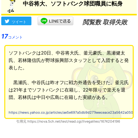
中谷将大、ソフトバンク球団職員に転身
閲覧数 取得失敗
ツイート
17
コメント
ソフトバンクは20日、中谷将大氏、釜元豪氏、黒瀬健太
氏、若林隆信氏が野球振興部スタッフとして入団すると発
表した。
黒瀬氏、中谷氏は昨オフに戦力外通告を受けた。釜元氏
は21年までソフトバンクに在籍し、22年限りで楽天を退
団。若林氏は中日や広島に在籍した実績がある。
https://news.yahoo.co.jp/articles/ae5e697a5db9d277eeeceace23a5642a05022
引用元 https://nova.5ch.net/test/read.cgi/livegalileo/1674204196