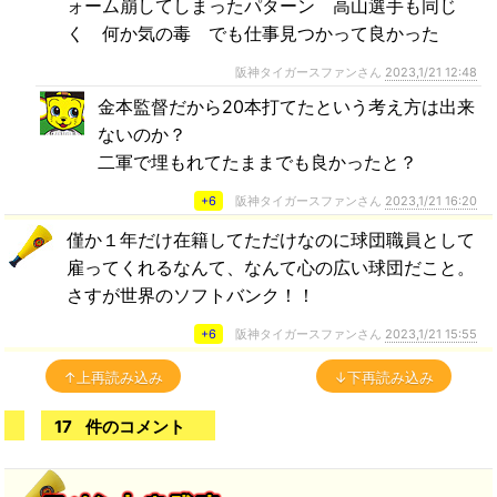
ォーム崩してしまったパターン 高山選手も同じ
く 何か気の毒 でも仕事見つかって良かった
阪神タイガースファンさん
2023,1/21 12:48
金本監督だから20本打てたという考え方は出来
ないのか？
二軍で埋もれてたままでも良かったと？
+6
阪神タイガースファンさん
2023,1/21 16:20
僅か１年だけ在籍してただけなのに球団職員として
雇ってくれるなんて、なんて心の広い球団だこと。
さすが世界のソフトバンク！！
+6
阪神タイガースファンさん
2023,1/21 15:55
↑上再読み込み
↓下再読み込み
17
件のコメント