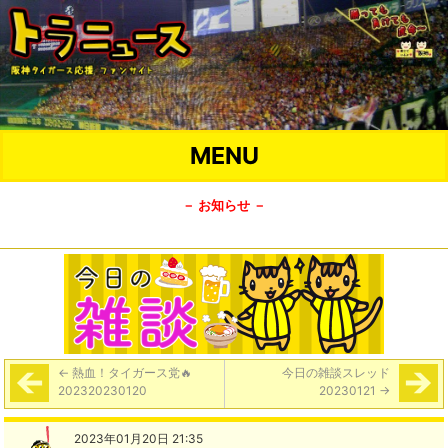
MENU
－ お知らせ －
←
熱血！タイガース党🔥
今日の雑談スレッド
202320230120
20230121
→
2023年01月20日 21:35