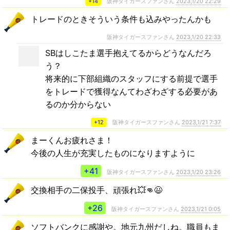
+14
阪神タイガースファンさん
2023,1/20 22:29
トレードのときそういう条件も込みやったんかも
阪神タイガースファンさん
2023,1/20 22:33
SBはしこたま選手抱えてるからどうなんだろ
う？
将来的に下部組織のスタッフにする前提で選手
をトレードで獲得なんてわざわざする必要があ
るのか分からない
+12
阪神タイガースファンさん
2023,1/21 7:37
まーくんお疲れさま！
今後の人生が充実したものになりますように
+41
阪神タイガースファンさん
2023,1/20 23:26
交換相手の二保投手、頑張れ💥👊😃
+26
阪神タイガースファンさん
2023,1/21 0:05
ソフトバンクに感謝や。地元九州だしね。職員もま