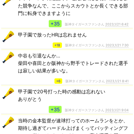
た競争なんで、ここからスカウトとか長くできる部
門に転身できますように
+35
阪神タイガースファンさん
2023,1/21 6:42
甲子園で放ったHRは忘れません
+18
阪神タイガースファンさん
2023,1/21 7:30
中谷も引退なんか…
柴田や喜田とか阪神から野手でトレードされた選手
は寂しい結果が多いな。
+6
阪神タイガースファンさん
2023,1/21 8:41
甲子園で20号打った時の感動は忘れない
ありがとう
+35
阪神タイガースファンさん
2023,1/21 9:04
当時の金本監督が速球打ってのホームランをとか、
期待し過ぎてハードル上げまくってバッティングフ