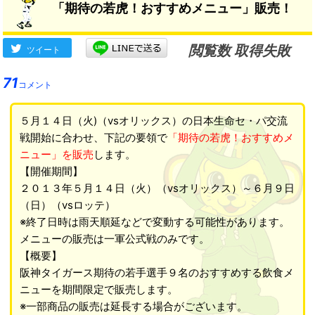
「期待の若虎！おすすめメニュー」販売！
閲覧数 取得失敗
ツイート
71
コメント
５月１４日（火)（vsオリックス）の日本生命セ・パ交流
戦開始に合わせ、下記の要領で
「期待の若虎！おすすめメ
ニュー」を販売
します。
【開催期間】
２０１３年５月１４日（火）（vsオリックス）～６月９日
（日）（vsロッテ）
※終了日時は雨天順延などで変動する可能性があります。
メニューの販売は一軍公式戦のみです。
【概要】
阪神タイガース期待の若手選手９名のおすすめする飲食メ
ニューを期間限定で販売します。
※一部商品の販売は延長する場合がございます。