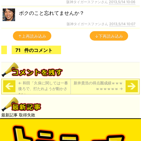
阪神タイガースファンさん
2013,5/14 10:06
ボクのこと忘れてませんか？
阪神タイガースファンさん
2013,5/14 10:07
↑上再読み込み
↓下再読み込み
71
件のコメント
←
和田「久保に関しては一番
新井貴浩の得点圏成績ｗｗｗ
後ろで、打たれようが動かさ
ｗｗｗｗｗｗ
→
ない。」
最新記事 取得失敗