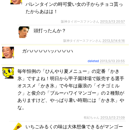
バレンタインの時可愛い女の子からチョコ貰っ
たからあはは！
阪神タイガースファンさん
2013,5/13 20:57
頭打ったんか？
阪神タイガースファンさん
2013,5/14 6:16
ガハハハハハッハハハハ
deleted
2013,5/13 20:55
毎年恒例の「ひんやり夏メニュー」の定番「かき
氷」ですよね！明日から甲子園球場で販売する選手
オススメ「かき氷」で今年は藤浪の「イチゴミル
ク」と俊介の「ブルーハワイマンゴー」の２種類が
ありますけど、やっぱり暑い時期には「かき氷」や
な。
有紀ちゃん
2013,5/13 21:09
いちごみるくの味は大体想像できるがマンゴー