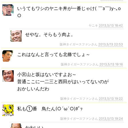
いうてもワシのヤニキ丼が一番じゃけ( ￣з￣)y-｡o
○
ヤニキ
2013,5/13 18:42
せやな。そらもう肉よ。
阪神タイガースファンさん
2013,5/13 22:53
これはなんと言っても北條でしょ～
阪神タイガースファンさん
2013,5/13 19:16
小宮山と坂はないですよお～
普通ここに一二三と西田がはいってないのが
おかしいんだわ
阪神タイガースファンさん
2013,5/13 19:22
私も①番 鳥たん(○´ω`○)ﾎﾟｯ
阪神タイガースファンさん
2013,5/13 19:24
かわいい