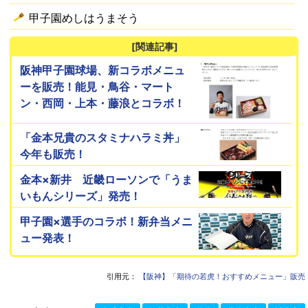
甲子園めしはうまそう
[関連記事]
阪神甲子園球場、新コラボメニュ
ーを販売！能見・鳥谷・マート
ン・西岡・上本・藤浪とコラボ！
「金本兄貴のスタミナハラミ丼」
今年も販売！
金本×新井 近畿ローソンで「うま
いもんシリーズ」発売！
甲子園×選手のコラボ！新弁当メニ
ュー発表！
引用元：
【阪神】「期待の若虎！おすすめメニュー」販売