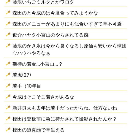
藤浪いちごミルクとかワロタ
森田のと今成のは今度食ってみようかな
森田のメニューがあまりにも似合いすぎて草不可避
俊介ハヤタ小宮山のやらされてる感
藤浪のかき氷は今から暑くなるし原価も安いから球団
ウハウハやろなぁ
期待の若虎…小宮山…？
若虎(27)
若手（10年目
今成はそこそこ若さがあるな
新井良太も去年は若手だったからね、仕方ないね
榎田は登板前に急に持たされて撮影されたんか？
榎田の迫真顔で草生える