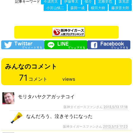
記事キーワード
今成亮太
伊藤隼太
俊介
北條史也
坂克彦
小宮山慎二
森田一成
榎田大樹
藤浪晋太郎
みんなのコメント
71
コメント
views
モリタハヤクアガッテコイ
阪神タイガースファンさん
2013,5/13 17:18
なんだろう、泣きそうになった
阪神タイガースファンさん
2013,5/13 17:23