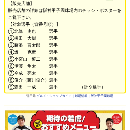
【販売店舗】
販売店舗の詳細は阪神甲子園球場内のチラシ・ポスターを
ご覧下さい。
【対象選手（背番号順）】
①北條 史也 選手
②榎田 大樹 選手
③藤浪 晋太郎 選手
④坂 克彦 選手
⑤小宮山 慎二 選手
⑥伊藤 隼太 選手
⑦今成 亮太 選手
⑧俊介（藤川俊介）選手
⑨森田 一成 選手 （計９選手）
引用元
グルメ・ショップガイド｜球場情報｜阪神甲子園球場