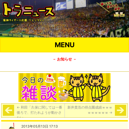
MENU
－ お知らせ －
←
和田「久保に関しては一番
新井貴浩の得点圏成績ｗｗｗ
後ろで、打たれようが動かさ
ｗｗｗｗｗｗ
→
ない。」
2013年05月13日 17:13