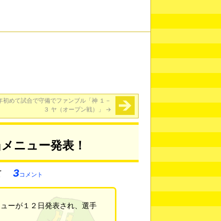
年初めて試合で守備でファンブル「神 １－
３ ヤ（オープン戦）」
→
当メニュー発表！
3
コメント
ニューが１２日発表され、選手