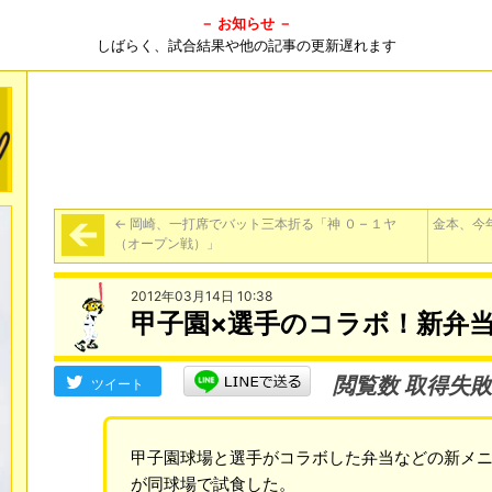
－ お知らせ －
しばらく、試合結果や他の記事の更新遅れます
←
岡崎、一打席でバット三本折る「神 ０ – １ヤ
金本、今
（オープン戦）」
2012年03月14日 10:38
甲子園×選手のコラボ！新弁
閲覧数 取得失敗
ツイート
甲子園球場と選手がコラボした弁当などの新メ
が同球場で試食した。