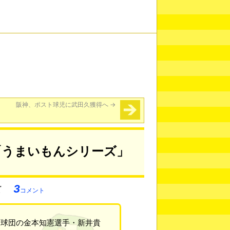
阪神、ポスト球児に武田久獲得へ
→
「うまいもんシリーズ」
3
コメント
ス球団の金本知憲選手・新井貴