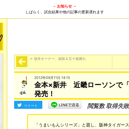
－ お知らせ －
しばらく、試合結果や他の記事の更新遅れます
←
坂井オーナー、福留＆五十嵐獲れ
2012年09月11日 14:15
金本×新井 近畿ローソンで
発売！
閲覧数 取得失敗
ツイート
「うまいもんシリーズ」と題し、阪神タイガー