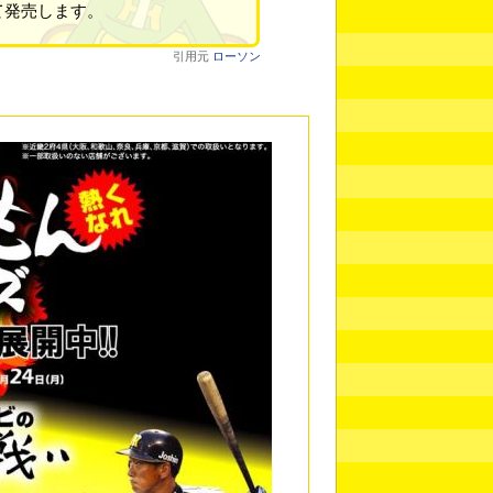
て発売します。
引用元
ローソン