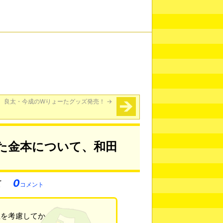
良太・今成のWりょーたグッズ発売！
→
た金本について、和田
0
コメント
性を考慮してか