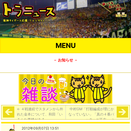
MENU
－ お知らせ －
←
４戦連続でスタメンから外
中村GM「打順編成が理にか
れた金本について、和田「い
なっていない」「真の４番バ
ろんな事情がある」
ッターが不在」
→
2012年09月07日 13:51