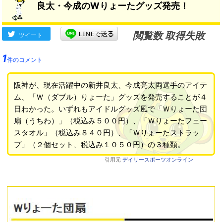
良太・今成のWりょーたグッズ発売！
閲覧数 取得失敗
ツイート
1
件のコメント
阪神が、現在活躍中の新井良太、今成亮太両選手のアイテ
ム、「Ｗ（ダブル）りょーた」グッズを発売することが４
日わかった。いずれもアイドルグッズ風で「Ｗりょーた団
扇（うちわ）」（税込み５００円）、「Ｗりょーたフェー
スタオル」（税込み８４０円）、「Ｗりょーたストラッ
プ」（２個セット、税込み１０５０円）の３種類。
引用元
デイリースポーツオンライン