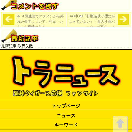
←
４戦連続でスタメンから外
中村GM「打順編成が理にか
れた金本について、和田「い
なっていない」「真の４番バ
ろんな事情がある」
ッターが不在」
→
最新記事 取得失敗
トップページ
ニュース
キーワード