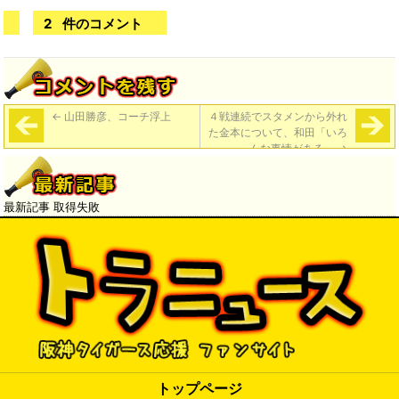
2
件のコメント
←
山田勝彦、コーチ浮上
４戦連続でスタメンから外れ
た金本について、和田「いろ
んな事情がある」
→
最新記事 取得失敗
トップページ