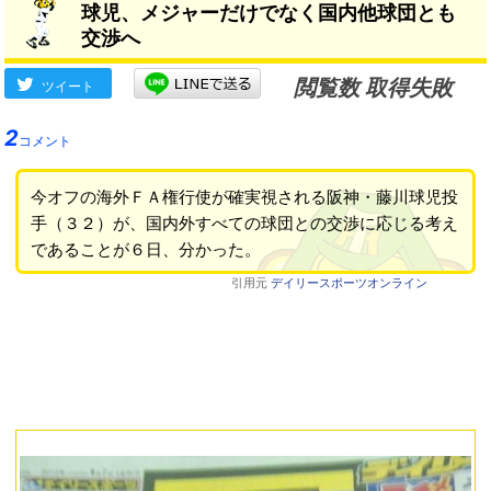
球児、メジャーだけでなく国内他球団とも
交渉へ
閲覧数 取得失敗
ツイート
2
コメント
今オフの海外ＦＡ権行使が確実視される阪神・藤川球児投
手（３２）が、国内外すべての球団との交渉に応じる考え
であることが６日、分かった。
引用元
デイリースポーツオンライン