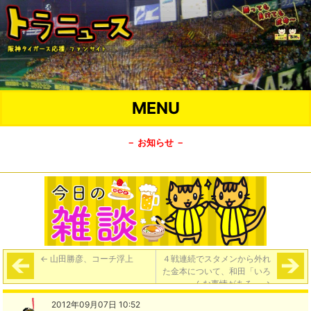
MENU
－ お知らせ －
←
山田勝彦、コーチ浮上
４戦連続でスタメンから外れ
た金本について、和田「いろ
んな事情がある」
→
2012年09月07日 10:52