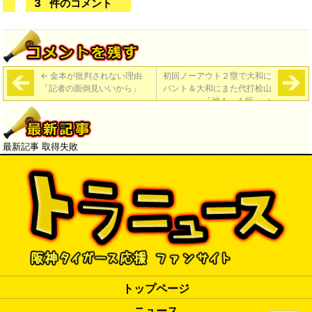
3
件のコメント
←
金本が批判されない理由
初回ノーアウト２塁で大和に
「記者の面倒見いいから」
バント＆大和にまた代打桧山
「神１－１巨」
→
最新記事 取得失敗
トップページ
ニュース