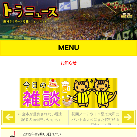
MENU
－ お知らせ －
←
金本が批判されない理由
初回ノーアウト２塁で大和に
「記者の面倒見いいから」
バント＆大和にまた代打桧山
「神１－１巨」
→
2012年09月06日 17:57