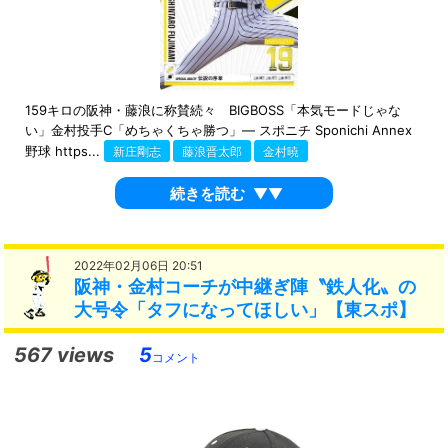
159キロの阪神・藤浪に称賛続々 BIGBOSS「本気モードじゃな
い」金村投手C「めちゃくちゃ勝つ」― スポニチ Sponichi Annex
野球 https...
新庄剛志
藤浪晋太郎
金村暁
続きを読む
▼▼
2022年02月06日 20:51
阪神・金村コーチが中継ぎ陣〝鉄人化〟の
大号令「タフになってほしい」【東スポ】
567 views
5
コメント