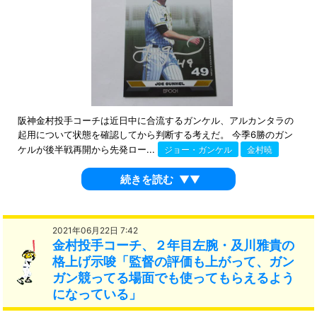
阪神金村投手コーチは近日中に合流するガンケル、アルカンタラの
起用について状態を確認してから判断する考えだ。 今季6勝のガン
ケルが後半戦再開から先発ロー...
ジョー・ガンケル
金村暁
続きを読む
▼▼
2021年06月22日 7:42
金村投手コーチ、２年目左腕・及川雅貴の
格上げ示唆「監督の評価も上がって、ガン
ガン競ってる場面でも使ってもらえるよう
になっている」