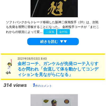
ソフトバンクからトレード移籍した阪神二保旭投手（31）は、次戦
も先発を視野に登板することになった。 金村投手コーチが「まだこ
れからの状況によって変...
二保旭
金村暁
続きを読む
▼▼
2021年08月03日 8:40
金村コーチ、ガンケルが先発ローテ入りす
るか問われ「合流して体を動かしてコンデ
ィションを見ながらになる」
314 views
1
件のコメント