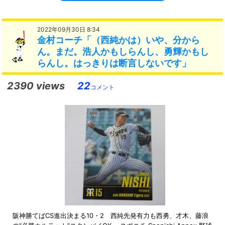
2022年09月30日 8:34
金村コーチ「（西純かは）いや、分から
ん。まだ。浩人かもしらんし、勇輝かもし
らんし。はっきりは断言しないです」
2390 views
22
コメント
阪神勝てばCS進出決まる10・2 西純先発有力も西勇、才木、藤浪