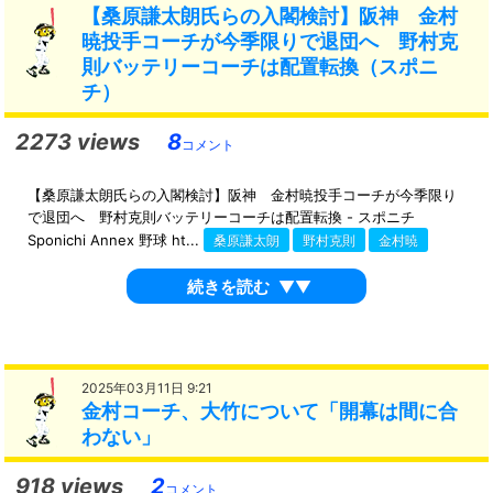
【桑原謙太朗氏らの入閣検討】阪神 金村
暁投手コーチが今季限りで退団へ 野村克
則バッテリーコーチは配置転換（スポニ
チ）
2273 views
8
コメント
【桑原謙太朗氏らの入閣検討】阪神 金村暁投手コーチが今季限り
で退団へ 野村克則バッテリーコーチは配置転換 - スポニチ
Sponichi Annex 野球 ht...
桑原謙太朗
野村克則
金村暁
続きを読む
▼▼
2025年03月11日 9:21
金村コーチ、大竹について「開幕は間に合
わない」
918 views
2
コメント