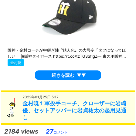
阪神・金村コーチが中継ぎ陣〝鉄人化〟の大号令「タフになってほ
しい」 |#阪神タイガース https://t.co/tzTG3SflgZ— 東スポ阪神...
金村暁
続きを読む
▼▼
2022年01月25日 5:17
金村暁１軍投手コーチ、クローザーに岩崎
優、セットアッパーに岩貞祐太の起用見通
し
2184 views
27
コメント