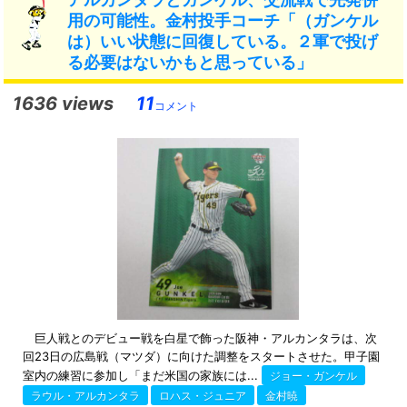
用の可能性。金村投手コーチ「（ガンケル
は）いい状態に回復している。２軍で投げ
る必要はないかもと思っている」
1636 views
11
コメント
巨人戦とのデビュー戦を白星で飾った阪神・アルカンタラは、次
回23日の広島戦（マツダ）に向けた調整をスタートさせた。甲子園
室内の練習に参加し「まだ米国の家族には...
ジョー・ガンケル
ラウル・アルカンタラ
ロハス・ジュニア
金村暁