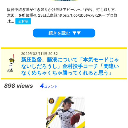
阪神中継ぎ陣が生き残りかけ最終アピールへ「内容、打ち取り方、
意図」を監督重視 23日広島戦https://t.co/zb5twx8KZK— プロ野
球...
金村暁
続きを読む
▼▼
2022年02月11日 20:32
新庄監督、藤浪について「本気モードじゃ
ないしだろうし」金村投手コーチ「間違い
なくめちゃくちゃ勝ってくれると思う」
898 views
4
コメント