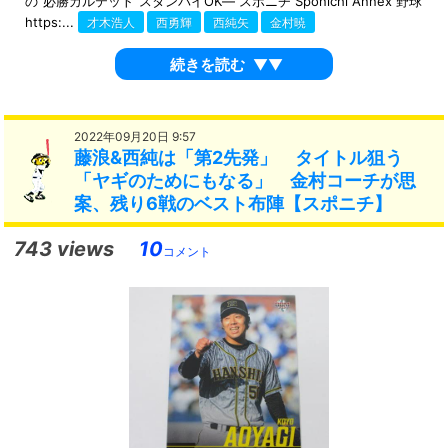
の“必勝カルテット”スタンバイOK― スポニチ Sponichi Annex 野球
https:...
才木浩人
西勇輝
西純矢
金村暁
続きを読む
▼▼
2022年09月20日 9:57
藤浪&西純は「第2先発」 タイトル狙う
「ヤギのためにもなる」 金村コーチが思
案、残り6戦のベスト布陣【スポニチ】
743 views
10
コメント