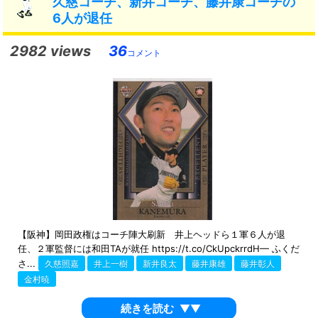
久慈コーチ、新井コーチ、藤井康コーチの
6人が退任
2982 views
36
コメント
【阪神】岡田政権はコーチ陣大刷新 井上ヘッドら１軍６人が退
任、２軍監督には和田TAが就任 https://t.co/CkUpckrrdH— ふくだ
さ...
久慈照嘉
井上一樹
新井良太
藤井康雄
藤井彰人
金村暁
続きを読む
▼▼