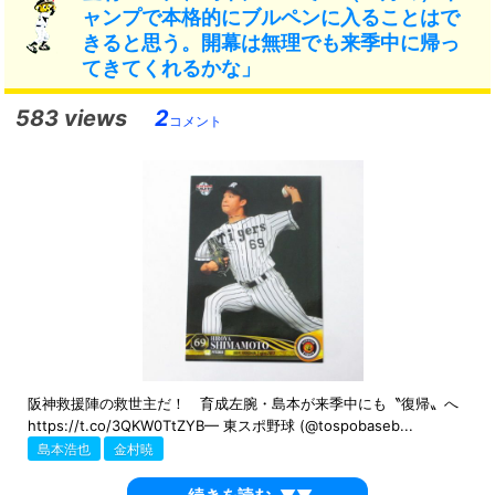
ャンプで本格的にブルペンに入ることはで
きると思う。開幕は無理でも来季中に帰っ
てきてくれるかな」
583 views
2
コメント
阪神救援陣の救世主だ！ 育成左腕・島本が来季中にも〝復帰〟へ
https://t.co/3QKW0TtZYB— 東スポ野球 (@tospobaseb...
島本浩也
金村暁