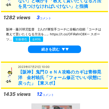
ない」と嘆かず「教えて貰いたくなる方法
を見つけなければいけない」と指摘
1282 views
3
コメント
阪神・藤川球児監督 2人の1軍投手コーチに全幅の信頼「コーチは
教えて貰いたくなる方法を…」https://t.co/OFiRa1nC8X— スポー
ツ...
安藤優也
金村暁
続きを読む
▼▼
2023年07月21日 10:00
【阪神】鬼門ＤｅＮＡ攻略のカギは青柳晃
洋 金村暁氏「フォーム修正でいい状態に
戻った」【東スポ】
1435 views
12
コメント