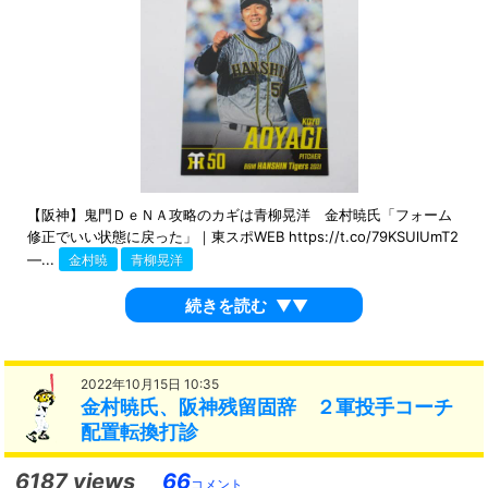
【阪神】鬼門ＤｅＮＡ攻略のカギは青柳晃洋 金村暁氏「フォーム
修正でいい状態に戻った」｜東スポWEB https://t.co/79KSUlUmT2
—...
金村暁
青柳晃洋
続きを読む
▼▼
2022年10月15日 10:35
金村暁氏、阪神残留固辞 ２軍投手コーチ
配置転換打診
6187 views
66
コメント