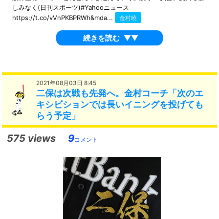
しみなく(日刊スポーツ)#Yahooニュース
https://t.co/vVnPKBPRWh&mda...
金村暁
続きを読む
▼▼
2021年08月03日 8:45
二保は次戦も先発へ。金村コーチ「次のエ
キシビションでは長いイニングを投げても
らう予定」
575 views
9
コメント