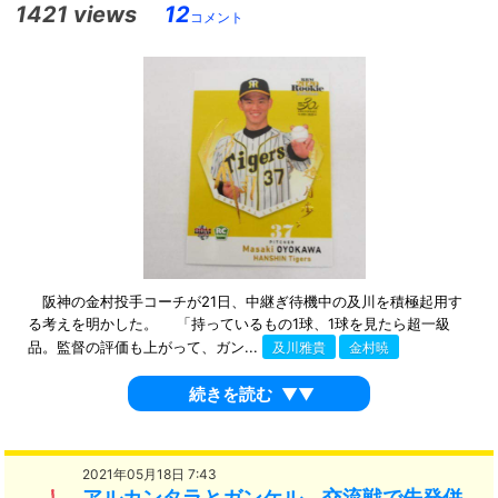
1421 views
12
コメント
阪神の金村投手コーチが21日、中継ぎ待機中の及川を積極起用す
る考えを明かした。 「持っているもの1球、1球を見たら超一級
品。監督の評価も上がって、ガン...
及川雅貴
金村暁
続きを読む
▼▼
2021年05月18日 7:43
アルカンタラとガンケル、交流戦で先発併