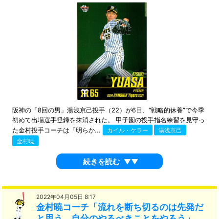
阪神の「8回の男」湯浅京己投手（22）が6日、“戦略的休養”で今季
初めて出場選手登録を抹消された。 甲子園の投手指名練習を見守っ
た金村投手コーチは「明らか...
カイル・ケラー
湯浅京己
金村暁
続きを読む
▼▼
2022年04月05日 8:17
金村曉コーチ「流れを断ち切るのは先発だ
と思う。自分のやるべきことをやろう」