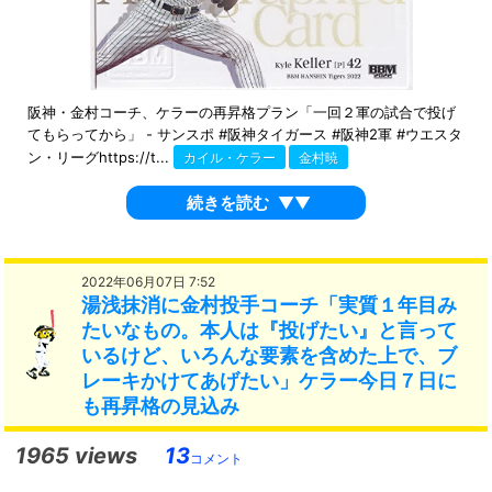
阪神・金村コーチ、ケラーの再昇格プラン「一回２軍の試合で投げ
てもらってから」 - サンスポ #阪神タイガース #阪神2軍 #ウエスタ
ン・リーグhttps://t...
カイル・ケラー
金村暁
続きを読む
▼▼
2022年06月07日 7:52
湯浅抹消に金村投手コーチ「実質１年目み
たいなもの。本人は『投げたい』と言って
いるけど、いろんな要素を含めた上で、ブ
レーキかけてあげたい」ケラー今日７日に
も再昇格の見込み
1965 views
13
コメント