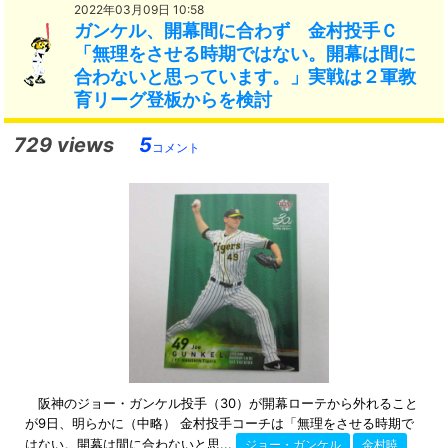
2022年03月09日 10:58
ガンケル、開幕間に合わず 金村投手Ｃ
「無理をさせる時期ではない。開幕は間に
合わないと思っています。」実戦は２軍教
育リーグ登板からを検討
729 views
5
コメント
阪神のジョー・ガンケル投手（30）が開幕ローテから外れること
が9日、明らかに（中略） 金村投手コーチは「無理をさせる時期で
はない。開幕は間に合わないと思...
ジョー・ガンケル
金村暁