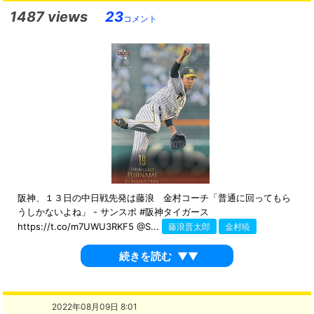
1487 views
23
コメント
阪神、１３日の中日戦先発は藤浪 金村コーチ「普通に回ってもら
うしかないよね」 - サンスポ #阪神タイガース
https://t.co/m7UWU3RKF5 @S...
藤浪晋太郎
金村暁
続きを読む
▼▼
2022年08月09日 8:01