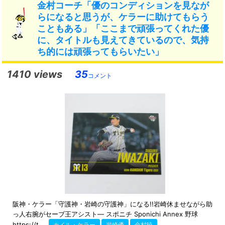
金村コーチ「優のコンディションを見なが
らになると思うが、ケラーに助けてもらう
こともある」「ここまで頑張ってくれた優
に、タイトルも見えてきているので、気持
ち的には頑張ってもらいたい」
1410 views
35
コメント
阪神・ケラー「守護神・岩崎の守護神」になる!!岩崎休ませながら助
っ人右腕がセーブ王アシスト― スポニチ Sponichi Annex 野球
https://t....