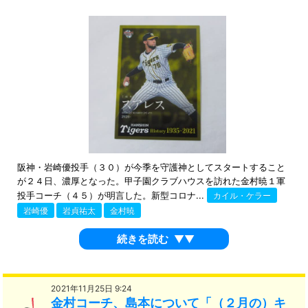
阪神・岩崎優投手（３０）が今季を守護神としてスタートすること
が２４日、濃厚となった。甲子園クラブハウスを訪れた金村暁１軍
投手コーチ（４５）が明言した。新型コロナ...
カイル・ケラー
岩崎優
岩貞祐太
金村暁
続きを読む
▼▼
2021年11月25日 9:24
金村コーチ、島本について「（２月の）キ