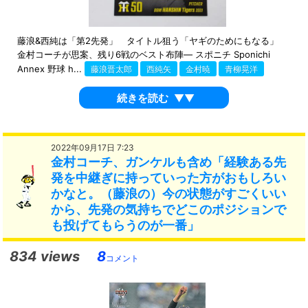
藤浪&西純は「第2先発」 タイトル狙う「ヤギのためにもなる」
金村コーチが思案、残り6戦のベスト布陣― スポニチ Sponichi
Annex 野球 h...
藤浪晋太郎
西純矢
金村暁
青柳晃洋
続きを読む
▼▼
2022年09月17日 7:23
金村コーチ、ガンケルも含め「経験ある先
発を中継ぎに持っていった方がおもしろい
かなと。（藤浪の）今の状態がすごくいい
から、先発の気持ちでどこのポジションで
も投げてもらうのが一番」
834 views
8
コメント