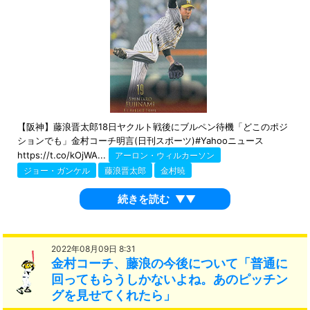
【阪神】藤浪晋太郎18日ヤクルト戦後にブルペン待機「どこのポジ
ションでも」金村コーチ明言(日刊スポーツ)#Yahooニュース
https://t.co/kOjWA...
アーロン・ウィルカーソン
ジョー・ガンケル
藤浪晋太郎
金村暁
続きを読む
▼▼
2022年08月09日 8:31
金村コーチ、藤浪の今後について「普通に
回ってもらうしかないよね。あのピッチン
グを見せてくれたら」