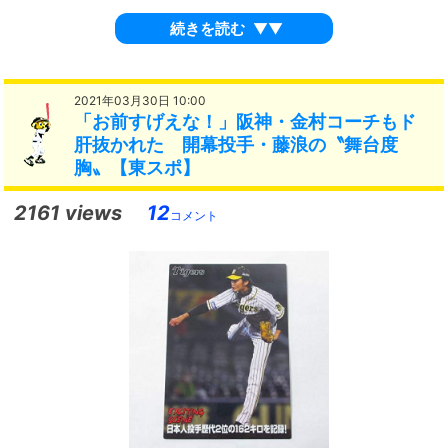
続きを読む
▼▼
2021年03月30日 10:00
「お前すげえな！」阪神・金村コーチもド
肝抜かれた 開幕投手・藤浪の〝舞台度
胸〟【東スポ】
2161 views
12
コメント