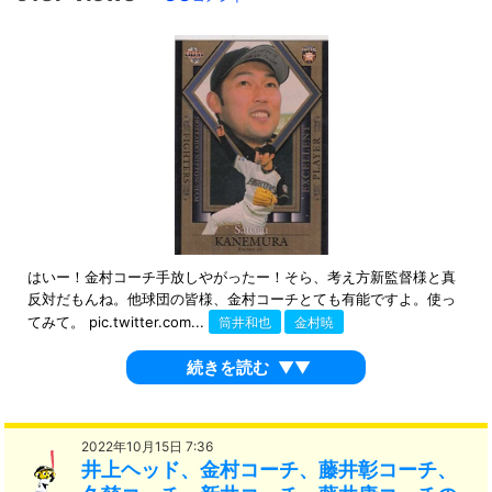
はいー！金村コーチ手放しやがったー！そら、考え方新監督様と真
反対だもんね。他球団の皆様、金村コーチとても有能ですよ。使っ
てみて。 pic.twitter.com...
筒井和也
金村暁
続きを読む
▼▼
2022年10月15日 7:36
井上ヘッド、金村コーチ、藤井彰コーチ、