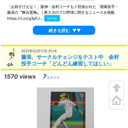
「お前すげえな！」阪神・金村コーチもド肝抜かれた 開幕投手・
藤浪の〝舞台度胸〟 | 東スポのプロ野球に関するニュースを掲載
https://t.co/g3pFJ...
金村暁
続きを読む
▼▼
2021年02月17日 21:16
藤浪、サークルチェンジをテスト中 金村
投手コーチ「どんどん練習してほしい」
1570 views
7
コメント