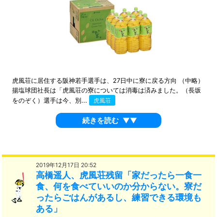
虎風荘に居住する阪神若手選手は、27日中に寮に戻る方向 （中略）
揚塩球団社長は「虎風荘の寮については消毒は済みました。（長坂
をのぞく）選手は今、別...
虎風荘
続きを読む
▼▼
2019年12月17日 20:52
高橋遥人、虎風荘残留「家だったら一食一
食、何を食べていいのか分からない。寮だ
ったらごはんがあるし、練習できる環境も
ある」