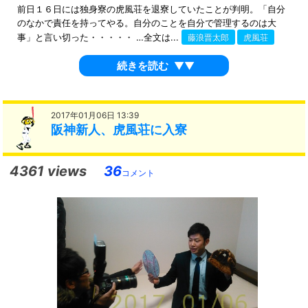
前日１６日には独身寮の虎風荘を退寮していたことが判明。「自分
のなかで責任を持ってやる。自分のことを自分で管理するのは大
事」と言い切った・・・・・ …全文は...
藤浪晋太郎
虎風荘
続きを読む
▼▼
2017年01月06日 13:39
阪神新人、虎風荘に入寮
4361 views
36
コメント