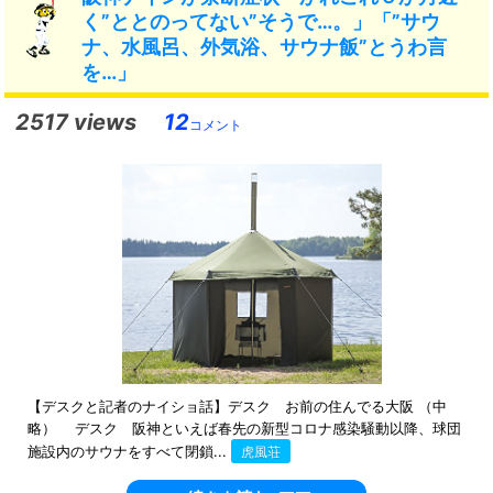
く”ととのってない”そうで…。」「”サウ
ナ、水風呂、外気浴、サウナ飯”とうわ言
を…」
2517 views
12
コメント
【デスクと記者のナイショ話】デスク お前の住んでる大阪 （中
略） デスク 阪神といえば春先の新型コロナ感染騒動以降、球団
施設内のサウナをすべて閉鎖...
虎風荘