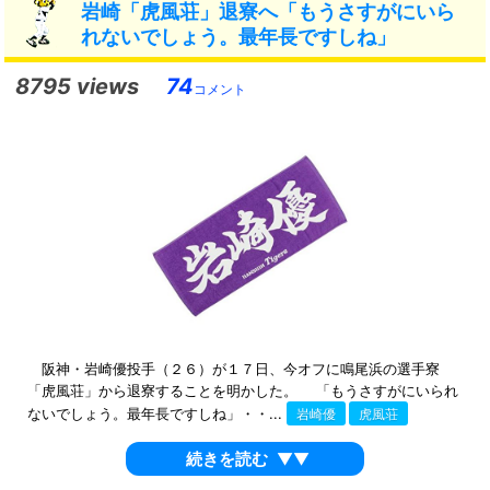
岩崎「虎風荘」退寮へ「もうさすがにいら
れないでしょう。最年長ですしね」
8795 views
74
コメント
阪神・岩崎優投手（２６）が１７日、今オフに鳴尾浜の選手寮
「虎風荘」から退寮することを明かした。 「もうさすがにいられ
ないでしょう。最年長ですしね」・・...
岩崎優
虎風荘
続きを読む
▼▼