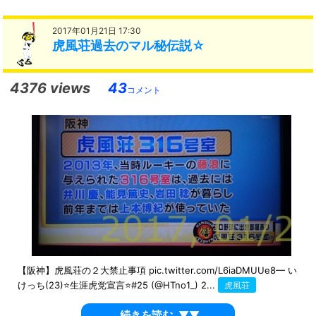
2017年01月21日 17:30
虎風荘過去のマル秘伝説☆
4376 views
43
コメント
【阪神】虎風荘の２大禁止事項 pic.twitter.com/L6iaDMUUe8— い
けっち(23)⭐生涯虎党宣言⭐#25 (@HTno1_) 2...
虎風荘
続きを読む
▼▼