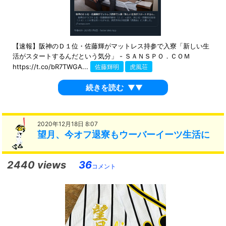
【速報】阪神のＤ１位・佐藤輝がマットレス持参で入寮「新しい生
活がスタートするんだという気分」 - ＳＡＮＳＰＯ．ＣＯＭ
https://t.co/bR7TWGA...
佐藤輝明
虎風荘
続きを読む
▼▼
2020年12月18日 8:07
望月、今オフ退寮もウーバーイーツ生活に
2440 views
36
コメント