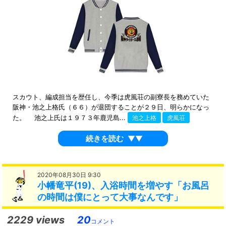
スカウト、編成担当を歴任し、今季は虎風荘の副寮長を務めていた
阪神・池之上格氏（６６）が退団することが２９日、明らかになっ
た。 池之上氏は１９７３年鹿児島...
池之上格
虎風荘
続きを読む
▼▼
2020年08月30日 9:30
小幡竜平(19)、入浴時間を増やす「お風呂
の時間は僕にとって大事なんです」
2229 views
20
コメント