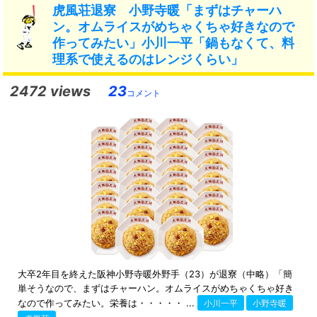
虎風荘退寮 小野寺暖「まずはチャーハ
ン。オムライスがめちゃくちゃ好きなので
作ってみたい」小川一平「鍋もなくて、料
理系で使えるのはレンジくらい」
2472 views
23
コメント
大卒2年目を終えた阪神小野寺暖外野手（23）が退寮（中略）「簡
単そうなので、まずはチャーハン。オムライスがめちゃくちゃ好き
なので作ってみたい。栄養は・・・・・ ...
小川一平
小野寺暖