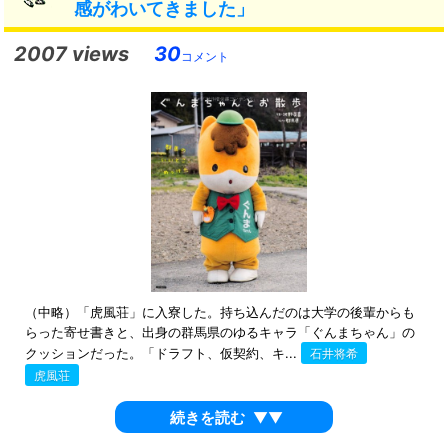
感がわいてきました」
2007 views
30
コメント
（中略）「虎風荘」に入寮した。持ち込んだのは大学の後輩からも
らった寄せ書きと、出身の群馬県のゆるキャラ「ぐんまちゃん」の
クッションだった。「ドラフト、仮契約、キ...
石井将希
虎風荘
続きを読む
▼▼