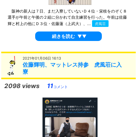
阪神の新人は７日、まだ入寮していないＤ４位・栄枝をのぞく８
選手が午前と午後の２組に分かれて自主練習を行った。午前は佐藤
輝と村上の他にＤ３位・佐藤蓮（上武大）、...
虎風荘
続きを読む
▼▼
2021年01月06日 16:13
佐藤輝明、マットレス持参 虎風荘に入
寮
2098 views
11
コメント