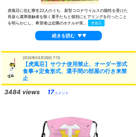
虎風荘に住む寮生22人のうち、新型コロナウイルスの陽性を受けた
長坂ら濃厚接触者を除く選手たちと個別にヒアリングを行ったこと
を明らかにし、希望者は近隣のホテルや実...
虎風荘
続きを読む
▼▼
2020年03月29日 7:15
【虎風荘】サウナ使用禁止、オーダー形式
食事→定食形式、選手間の部屋の行き来禁
止
3484 views
17
コメント