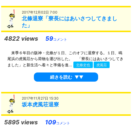
2017年12月02日 7:00
北條退寮「寮長にはあいさつしてきまし
た」
4822 views
59
コメント
来季６年目の阪神・北條が１日、このオフに退寮する。１日、鳴
尾浜の虎風荘から荷物を運び出した。 「寮長にはあいさつしてき
ました」と新生活へ着々と準備を進...
北條史也
虎風荘
続きを読む
▼▼
2017年11月27日 15:30
坂本虎風荘退寮
5895 views
109
コメント