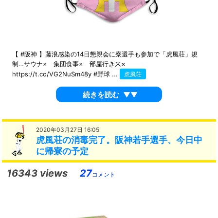
【 #阪神 】藤浪感染の14日懇親会に寮選手も参加で「虎風荘」規
制…サウナ× 集団食事× 部屋行き来×
https://t.co/VG2NuSm48y #野球 ...
虎風荘
続きを読む
▼▼
2020年03月27日 16:05
虎風荘の消毒完了。阪神若手選手、今日中
に帰寮の予定
16343 views
27
コメント