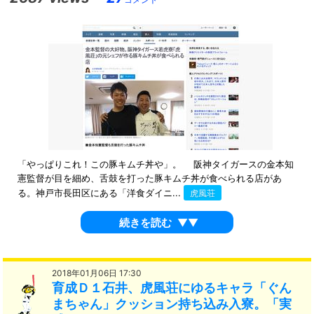
「やっぱりこれ！この豚キムチ丼や」。 阪神タイガースの金本知
憲監督が目を細め、舌鼓を打った豚キムチ丼が食べられる店があ
る。神戸市長田区にある「洋食ダイニ...
虎風荘
続きを読む
▼▼
2018年01月06日 17:30
育成Ｄ１石井、虎風荘にゆるキャラ「ぐん
まちゃん」クッション持ち込み入寮。「実