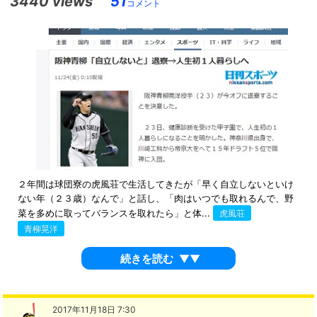
3440 views
51
コメント
２年間は球団寮の虎風荘で生活してきたが「早く自立しないといけ
ない年（２３歳）なんで」と話し、「肉はいつでも取れるんで、野
菜を多めに取ってバランスを取れたら」と体...
虎風荘
青柳晃洋
続きを読む
▼▼
2017年11月18日 7:30