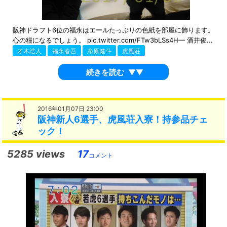
阪神ドラフト6位の福永はエールたっぷりの色紙を部屋に飾ります。
心の糧になるでしょう。 pic.twitter.com/FTw3bLSs4H— 酒井俊...
才木浩人
福永春吾
糸原健斗
虎風荘
続きを読む
▼▼
2016年01月07日 23:00
阪神新人6選手、虎風荘入寮！持参品チェ
ック！
5285 views
17
コメント