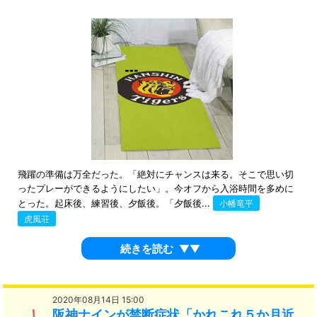
飛躍の準備は万全だった。「絶対にチャンスは来る。そこで思い切
ったプレーができるようにしたい」。今オフから入浴時間を多めに
とった。起床後、練習後、夕飯後。「夕飯後...
小幡竜平
虎風荘
続きを読む
▼▼
2020年08月14日 15:00
阪神ナインが禁断症状「かれこれ５か月近