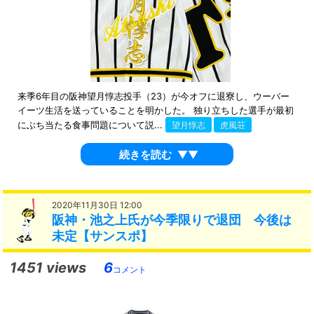
来季6年目の阪神望月惇志投手（23）が今オフに退寮し、ウーバー
イーツ生活を送っていることを明かした。 独り立ちした選手が最初
にぶち当たる食事問題について説...
望月惇志
虎風荘
続きを読む
▼▼
2020年11月30日 12:00
阪神・池之上氏が今季限りで退団 今後は
未定【サンスポ】
1451 views
6
コメント