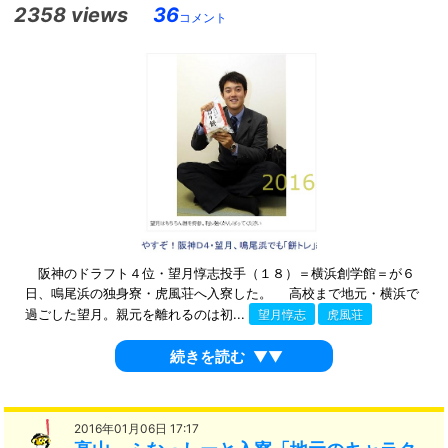
2358 views
36
コメント
阪神のドラフト４位・望月惇志投手（１８）＝横浜創学館＝が６
日、鳴尾浜の独身寮・虎風荘へ入寮した。 高校まで地元・横浜で
過ごした望月。親元を離れるのは初...
望月惇志
虎風荘
続きを読む
▼▼
2016年01月06日 17:17