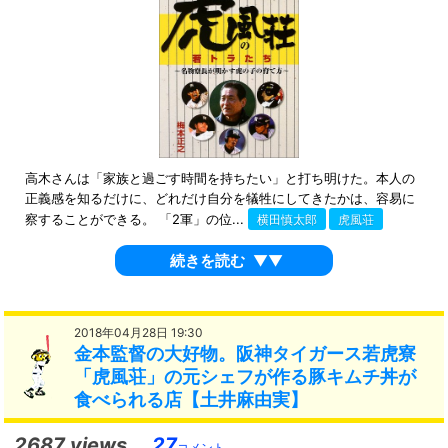
高木さんは「家族と過ごす時間を持ちたい」と打ち明けた。本人の
正義感を知るだけに、どれだけ自分を犠牲にしてきたかは、容易に
察することができる。 「2軍」の位...
横田慎太郎
虎風荘
続きを読む
▼▼
2018年04月28日 19:30
金本監督の大好物。阪神タイガース若虎寮
「虎風荘」の元シェフが作る豚キムチ丼が
食べられる店【土井麻由実】
2687 views
27
コメント