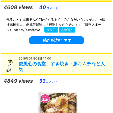
4608 views
40
コメント
残ることも出来るんや?結婚するまで、みんな居たらいいのに…w阪
神高橋遥人、虎風荘残留に「感謝しながら過ごす」（日刊スポー
ツ） https://t.co/fcVA...
虎風荘
高橋遥人
続きを読む
▼▼
2019年01月08日 14:00
虎風荘の食堂、すき焼き・豚キムチなど人
気
4849 views
53
コメント