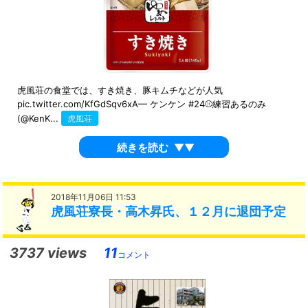
虎風荘の食堂では、すき焼き、豚キムチなどが人気
pic.twitter.com/KfGdSqv6xA— ケンケン #24⚾練習あるのみ
(@KenK...
虎風荘
続きを読む
▼▼
2018年11月06日 11:53
虎風荘寮長・高木昇氏、１２月に退団予定
3737 views
11
コメント