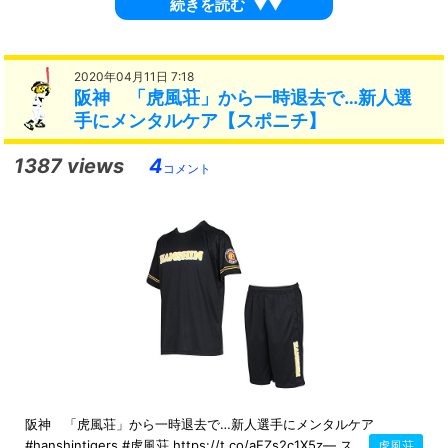
続きを読む
▼▼
2020年04月11日 7:18
阪神 「虎風荘」から一時退去で…新人選
手にメンタルケア【スポニチ】
1387 views
4
コメント
阪神 「虎風荘」から一時退去で…新人選手にメンタルケア
#hanshintigers #虎風荘 https://t.co/aEZs2c1X5z— ス...
虎風荘