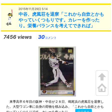
2015年11月29日 5:14
中谷、虎風荘を退寮「これから自炊とかも
やっていくつもりです。カレーを作った
り。栄養バランスを考えてできれば」
7456 views
30
コメント
来季高卒６年目の阪神・中谷が２８日、鳴尾浜の虎風荘を退寮し
た。大型ワゴン車に自身の荷物を積み込み、「これから自炊とかも
やっていくつもりです。カレーを作ったり。...
中谷将大