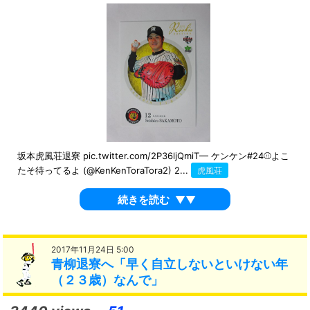
坂本虎風荘退寮 pic.twitter.com/2P36ljQmiT— ケンケン#24⚾よこ
たそ待ってるよ (@KenKenToraTora2) 2...
虎風荘
続きを読む
▼▼
2017年11月24日 5:00
青柳退寮へ「早く自立しないといけない年
（２３歳）なんで」