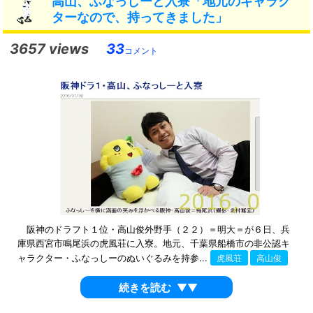
高山、ふなっしーと入寮「地元のキャラク
ターなので、持ってきました」
3657 views
33
コメント
阪神のドラフト１位・高山俊外野手（２２）＝明大＝が６日、兵
庫県西宮市鳴尾浜の虎風荘に入寮。地元、千葉県船橋市の非公認キ
ャラクター・ふなっしーのぬいぐるみを持参...
虎風荘
高山俊
続きを読む
▼▼