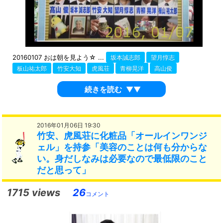
20160107 おは朝を見よう☆ ...
坂本誠志郎
望月惇志
板山祐太郎
竹安大知
虎風荘
青柳晃洋
高山俊
続きを読む
▼▼
2016年01月06日 19:30
竹安、虎風荘に化粧品「オールインワンジ
ェル」を持参「美容のことは何も分からな
い。身だしなみは必要なので最低限のこと
だと思って」
1715 views
26
コメント