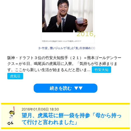
阪神・ドラフト３位の竹安大知投手（２１）＝熊本ゴールデンラー
クス＝が６日、鳴尾浜の虎風荘に入寮。「気持ちが引き締まりま
す。ここから新しい生活が始まるんだと思いま...
竹安大知
虎風荘
続きを読む
▼▼
2016年01月06日 18:30
望月、虎風荘に餅一袋を持参「母から持っ
て行けと言われました」