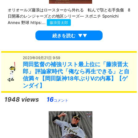
オリオールズ藤浪はロースターから外れる 転んで顎と右手負傷 8
日開幕のレンジャーズとの地区シリーズ― スポニチ Sponichi
Annex 野球 https:...
藤浪晋太郎
続きを読む
▼▼
2023年09月21日 9:59
岡田監督の補強リスト最上位に「藤浪晋太
郎」 評論家時代「俺なら再生できる」と自
信満々【岡田阪神18年ぶりVの内幕】【ゲ
ンダイ】
1948 views
16
コメント