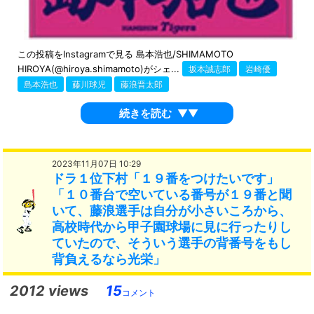
この投稿をInstagramで見る 島本浩也/SHIMAMOTO
HIROYA(@hiroya.shimamoto)がシェ...
坂本誠志郎
岩崎優
島本浩也
藤川球児
藤浪晋太郎
続きを読む
▼▼
2023年11月07日 10:29
ドラ１位下村「１９番をつけたいです」
「１０番台で空いている番号が１９番と聞
いて、藤浪選手は自分が小さいころから、
高校時代から甲子園球場に見に行ったりし
ていたので、そういう選手の背番号をもし
背負えるなら光栄」
2012 views
15
コメント