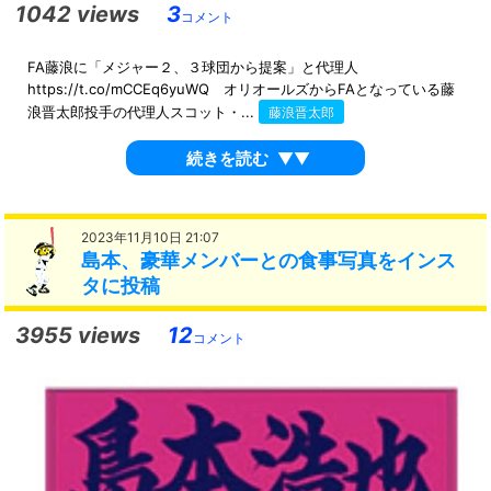
1042 views
3
コメント
FA藤浪に「メジャー２、３球団から提案」と代理人
https://t.co/mCCEq6yuWQ オリオールズからFAとなっている藤
浪晋太郎投手の代理人スコット・...
藤浪晋太郎
続きを読む
▼▼
2023年11月10日 21:07
島本、豪華メンバーとの食事写真をインス
タに投稿
3955 views
12
コメント