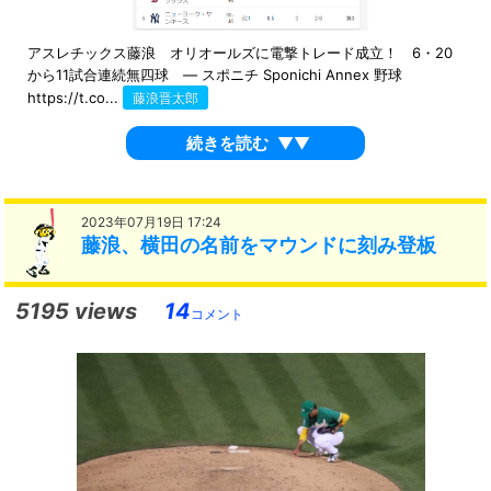
アスレチックス藤浪 オリオールズに電撃トレード成立！ 6・20
から11試合連続無四球 ― スポニチ Sponichi Annex 野球
https://t.co...
藤浪晋太郎
続きを読む
▼▼
2023年07月19日 17:24
藤浪、横田の名前をマウンドに刻み登板
5195 views
14
コメント