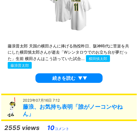
藤浪晋太郎 天国の横田さんに捧げる熱投昨日、阪神時代に苦楽を共
にした横田慎太郎さんが逝去「Wシンタロウでのお立ち台が夢だっ
た」生前 横田さんはこう語っていた試合...
横田慎太郎
藤浪晋太郎
続きを読む
▼▼
2023年07月16日 7:12
藤浪、お気持ち表明「誰がノーコンやね
ん」
2555 views
10
コメント