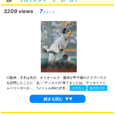
3209 views
7
コメント
◎阪神・才木は先日、オリオールズ・藤浪が甲子園のクラブハウス
を訪問したことに「あ～“デッカイの”来てましたね。デッカイメジ
ャーリーガーが」。1メートル89の才木...
才木浩人
藤浪晋太郎
続きを読む
▼▼