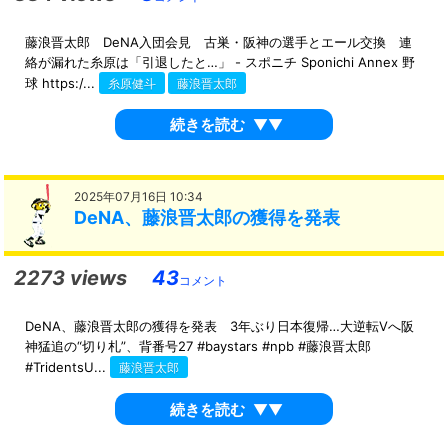
藤浪晋太郎 DeNA入団会見 古巣・阪神の選手とエール交換 連
絡が漏れた糸原は「引退したと…」 - スポニチ Sponichi Annex 野
球 https:/...
糸原健斗
藤浪晋太郎
続きを読む
▼▼
2025年07月16日 10:34
DeNA、藤浪晋太郎の獲得を発表
2273 views
43
コメント
DeNA、藤浪晋太郎の獲得を発表 3年ぶり日本復帰…大逆転Vへ阪
神猛追の“切り札”、背番号27 #baystars #npb #藤浪晋太郎
#TridentsU...
藤浪晋太郎
続きを読む
▼▼