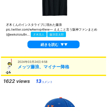
才木くんのインスタライブに現れた藤浪
pic.twitter.com/wAwnvp4lww— ええこと言う阪神ファンまとめ
(@eekotoiu8n...
才木浩人
藤浪晋太郎
続きを読む
▼▼
2024年03月24日 6:58
メッツ藤浪、マイナー降格
1622 views
13
コメント