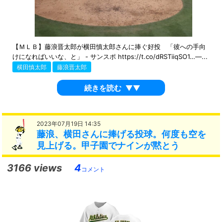
【ＭＬＢ】藤浪晋太郎が横田慎太郎さんに捧ぐ好投 「彼への手向
けになればいいな、と」 - サンスポ https://t.co/dRSTiiqSO1…—...
横田慎太郎
藤浪晋太郎
続きを読む
▼▼
2023年07月19日 14:35
藤浪、横田さんに捧げる投球。何度も空を
見上げる。甲子園でナインが黙とう
3166 views
4
コメント