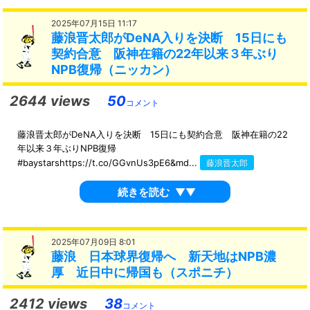
2025年07月15日 11:17
藤浪晋太郎がDeNA入りを決断 15日にも
契約合意 阪神在籍の22年以来３年ぶり
NPB復帰（ニッカン）
2644 views
50
コメント
藤浪晋太郎がDeNA入りを決断 15日にも契約合意 阪神在籍の22
年以来３年ぶりNPB復帰
#baystarshttps://t.co/GGvnUs3pE6&md...
藤浪晋太郎
続きを読む
▼▼
2025年07月09日 8:01
藤浪 日本球界復帰へ 新天地はNPB濃
厚 近日中に帰国も（スポニチ）
2412 views
38
コメント