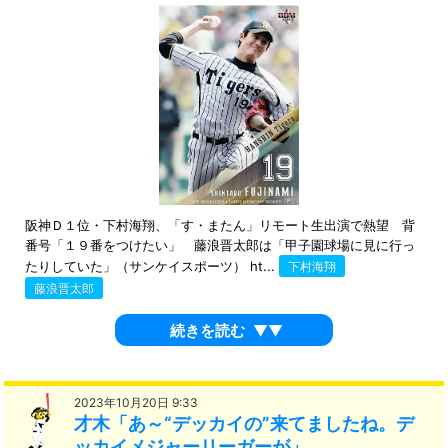
阪神Ｄ１位・下村海翔、「す・またん」リモート生出演で熱望 背
番号「１９番をつけたい」 藤浪晋太郎は「甲子園球場に見に行っ
たりしていた」（サンケイスポーツ） ht...
下村海翔
藤浪晋太郎
続きを読む
▼▼
2023年10月20日 9:33
才木「あ～“デッカイの”来てましたね。デ
ッカイメジャーリーガーが」