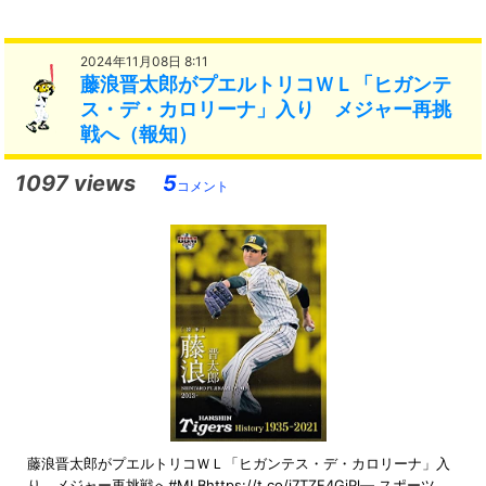
2024年11月08日 8:11
藤浪晋太郎がプエルトリコＷＬ「ヒガンテ
ス・デ・カロリーナ」入り メジャー再挑
戦へ（報知）
1097 views
5
コメント
藤浪晋太郎がプエルトリコＷＬ「ヒガンテス・デ・カロリーナ」入
り メジャー再挑戦へ#MLBhttps://t.co/i7TZF4GjPl— スポーツ