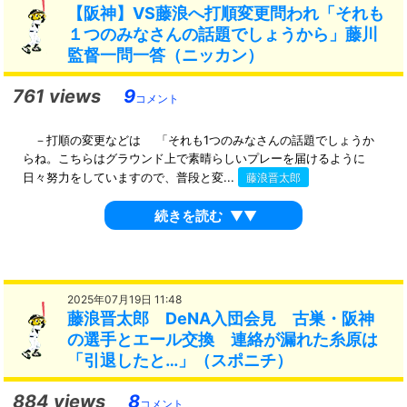
【阪神】VS藤浪へ打順変更問われ「それも
１つのみなさんの話題でしょうから」藤川
監督一問一答（ニッカン）
761 views
9
コメント
－打順の変更などは 「それも1つのみなさんの話題でしょうか
らね。こちらはグラウンド上で素晴らしいプレーを届けるように
日々努力をしていますので、普段と変...
藤浪晋太郎
続きを読む
▼▼
2025年07月19日 11:48
藤浪晋太郎 DeNA入団会見 古巣・阪神
の選手とエール交換 連絡が漏れた糸原は
「引退したと…」（スポニチ）
884 views
8
コメント