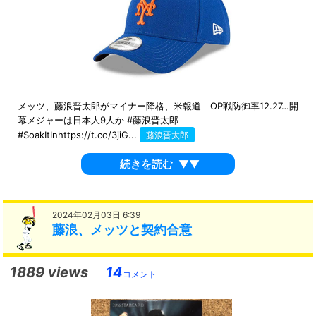
メッツ、藤浪晋太郎がマイナー降格、米報道 OP戦防御率12.27…開
幕メジャーは日本人9人か #藤浪晋太郎
#SoakItInhttps://t.co/3jiG...
藤浪晋太郎
続きを読む
▼▼
2024年02月03日 6:39
藤浪、メッツと契約合意
1889 views
14
コメント