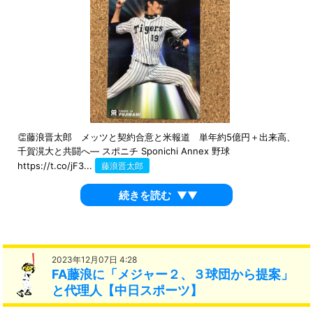
👏藤浪晋太郎 メッツと契約合意と米報道 単年約5億円＋出来高、
千賀滉大と共闘へ― スポニチ Sponichi Annex 野球
https://t.co/jF3...
藤浪晋太郎
続きを読む
▼▼
2023年12月07日 4:28
FA藤浪に「メジャー２、３球団から提案」
と代理人【中日スポーツ】