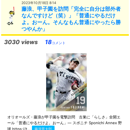
2023年10月18日 8:14
藤浪、甲子園を訪問「完全に自分は部外者
なんですけど（笑）」「普通にやるだけ
よ。おーん。そんなもん普通にやったら勝
つやんか」
3030 views
18
コメント
オリオールズ・藤浪が甲子園を電撃訪問 古巣に「らしさ」全開エ
ール「普通にやるだけよ。おーん」― スポニチ Sponichi Annex 野
球 https://t...
藤浪晋太郎