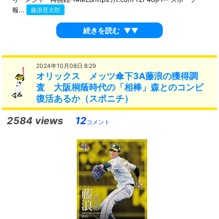
報...
藤浪晋太郎
続きを読む
▼▼
2024年10月08日 8:29
オリックス メッツ傘下3A藤浪の獲得調
査 大阪桐蔭時代の「相棒」森とのコンビ
復活あるか（スポニチ）
2584 views
12
コメント