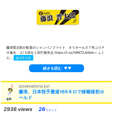
藤浪晋太郎が歓喜のシャンパンファイト オリオールズ７年ぶりＰ
Ｏ進出 ２/３回を１安打無失点 https://t.co/59N72Jk0eb— ふく
だ...
藤浪晋太郎
続きを読む
▼▼
2023年08月07日 9:57
藤浪、日本投手最速165キロで移籍後初ホ
ールド
2936 views
26
コメント