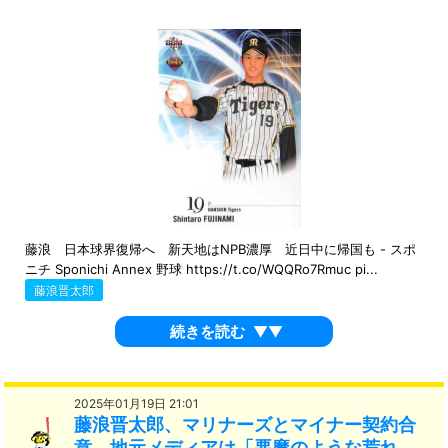
藤浪 日本球界復帰へ 新天地はNPB濃厚 近日中に帰国も - スポ
ニチ Sponichi Annex 野球 https://t.co/WQQRo7Rmuc pi...
藤浪晋太郎
続きを読む
▼▼
2025年01月19日 21:01
藤浪晋太郎、マリナーズとマイナー契約合
意、地元メディアは「悪魔のような荒れ