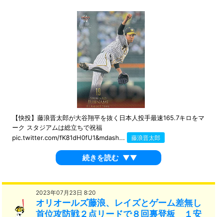
【快投】藤浪晋太郎が大谷翔平を抜く日本人投手最速165.7キロをマ
ーク スタジアムは総立ちで祝福
pic.twitter.com/fK81dH0fU1&mdash...
藤浪晋太郎
続きを読む
▼▼
2023年07月23日 8:20
オリオールズ藤浪、レイズとゲーム差無し
首位攻防戦２点リードで８回裏登板 １安