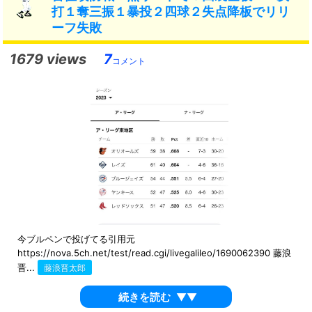
打１奪三振１暴投２四球２失点降板でリリ
ーフ失敗
1679 views
7
コメント
今ブルペンで投げてる引用元
https://nova.5ch.net/test/read.cgi/livegalileo/1690062390 藤浪
晋...
藤浪晋太郎
続きを読む
▼▼