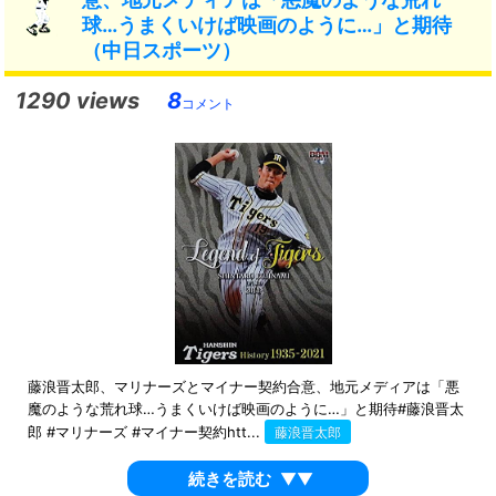
球…うまくいけば映画のように…」と期待
（中日スポーツ）
1290 views
8
コメント
藤浪晋太郎、マリナーズとマイナー契約合意、地元メディアは「悪
魔のような荒れ球…うまくいけば映画のように…」と期待#藤浪晋太
郎 #マリナーズ #マイナー契約htt...
藤浪晋太郎
続きを読む
▼▼