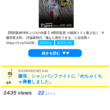
【岡田阪神18年ぶりVの内幕 】#岡田監督 の補強リスト最上位に「#
藤浪晋太郎」 評論家時代「俺なら再生できる」と自信満々
https://t.co/OxlOB...
岡田彰布
藤浪晋太郎
続きを読む
▼▼
2023年09月18日 9:40
藤浪、シャンパンファイトに「めちゃくち
ゃ興奮しました」
2435 views
22
コメント