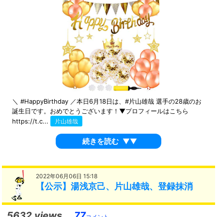
＼ #HappyBirthday ／本日6月18日は、#片山雄哉 選手の28歳のお
誕生日です。おめでとうございます！▼プロフィールはこちら
https://t.c...
片山雄哉
続きを読む
▼▼
2022年06月06日 15:18
【公示】湯浅京己、片山雄哉、登録抹消
5632 views
77
コメント