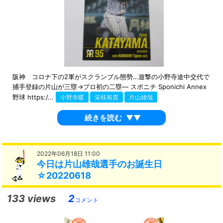
阪神 コロナ下の2軍がスクランブル態勢…遊撃の小野寺途中交代で
捕手登録の片山が三塁→プロ初の二塁― スポニチ Sponichi Annex
野球 https:/...
小野寺暖
栄枝裕貴
片山雄哉
続きを読む
▼▼
2022年06月18日 11:00
今日は片山雄哉選手のお誕生日
☆20220618
133 views
2
コメント