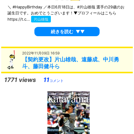
＼ #HappyBirthday ／本日6月18日は、#片山雄哉 選手の29歳のお
誕生日です。おめでとうございます！▼プロフィールはこちら
https://t.c...
片山雄哉
続きを読む
▼▼
2022年11月09日 16:59
【契約更改】片山雄哉、遠藤成、中川勇
斗、藤田健斗ら
1771 views
11
コメント