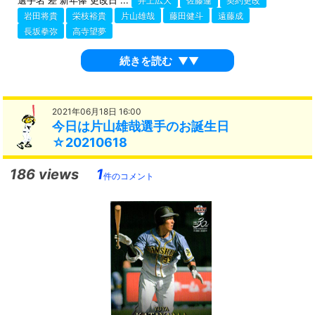
選手名 差 新年俸 更改日 ...
井上広大
佐藤蓮
契約更改
岩田将貴
栄枝裕貴
片山雄哉
藤田健斗
遠藤成
長坂拳弥
高寺望夢
続きを読む
▼▼
2021年06月18日 16:00
今日は片山雄哉選手のお誕生日
☆20210618
186 views
1
件のコメント