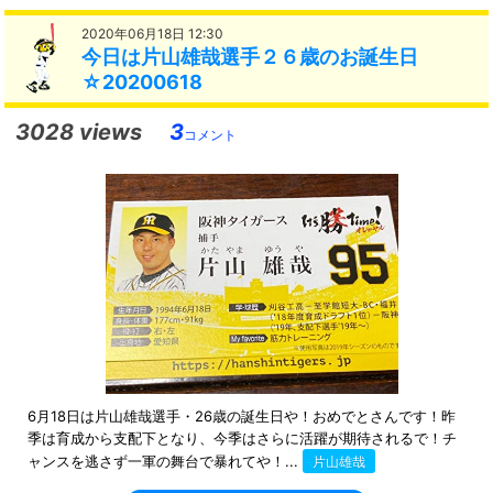
2020年06月18日 12:30
今日は片山雄哉選手２６歳のお誕生日
☆20200618
3028 views
3
コメント
6月18日は片山雄哉選手・26歳の誕生日や！おめでとさんです！昨
季は育成から支配下となり、今季はさらに活躍が期待されるで！チ
ャンスを逃さず一軍の舞台で暴れてや！...
片山雄哉