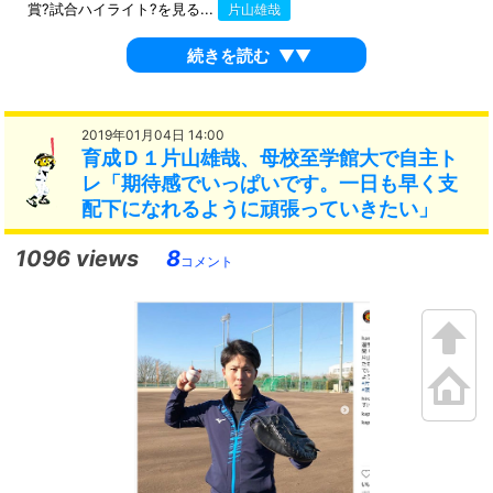
賞?試合ハイライト?を見る...
片山雄哉
続きを読む
▼▼
2019年01月04日 14:00
育成Ｄ１片山雄哉、母校至学館大で自主ト
レ「期待感でいっぱいです。一日も早く支
配下になれるように頑張っていきたい」
1096 views
8
コメント