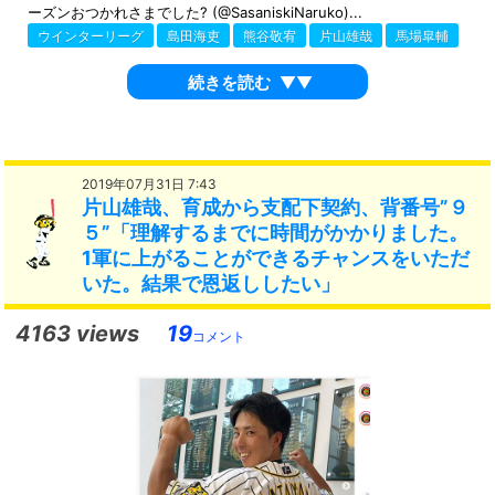
ーズンおつかれさまでした? (@SasaniskiNaruko)...
ウインターリーグ
島田海吏
熊谷敬宥
片山雄哉
馬場皐輔
続きを読む
▼▼
2019年07月31日 7:43
片山雄哉、育成から支配下契約、背番号”９
５”「理解するまでに時間がかかりました。
1軍に上がることができるチャンスをいただ
いた。結果で恩返ししたい」
4163 views
19
コメント