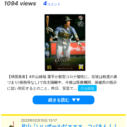
1094 views
4
コメント
【球団発表】#片山雄哉 選手が新型コロナ陽性に。症状は軽度の鼻
づまり(発熱等なし)で自主隔離中。今後は医療機関、保健所の指示
に従い対応するとのこと。昨日、安芸で...
片山雄哉
続きを読む
▼▼
2022年02月10日 13:17
片山「いいボールだァァァ、コバさん！！