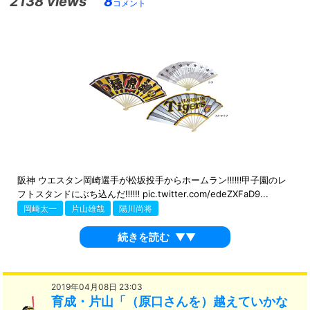
2138 views
8
コメント
阪神 ウエスタン岡崎選手が松坂投手からホームラン‼️‼️‼️甲子園のレ
フトスタンドにぶち込んだ‼️‼️‼️ pic.twitter.com/edeZXFaD9...
岡崎太一
片山雄哉
陽川尚将
続きを読む
▼▼
2019年04月08日 23:03
育成・片山「（原口さんを）越えていかな