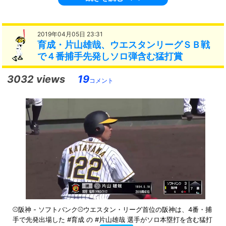
2019年04月05日 23:31
育成・片山雄哉、ウエスタンリーグＳＢ戦
で４番捕手先発しソロ弾含む猛打賞
3032 views
19
コメント
⚾阪神 - ソフトバンク⚾ウエスタン・リーグ首位の阪神は、4番・捕
手で先発出場した #育成 の #片山雄哉 選手がソロ本塁打を含む猛打