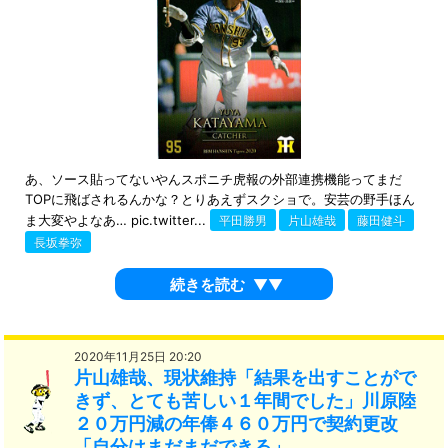
あ、ソース貼ってないやんスポニチ虎報の外部連携機能ってまだ
TOPに飛ばされるんかな？とりあえずスクショで。安芸の野手ほん
ま大変やよなあ… pic.twitter...
平田勝男
片山雄哉
藤田健斗
長坂拳弥
続きを読む
▼▼
2020年11月25日 20:20
片山雄哉、現状維持「結果を出すことがで
きず、とても苦しい１年間でした」川原陸
２０万円減の年俸４６０万円で契約更改
「自分はまだまだできる」