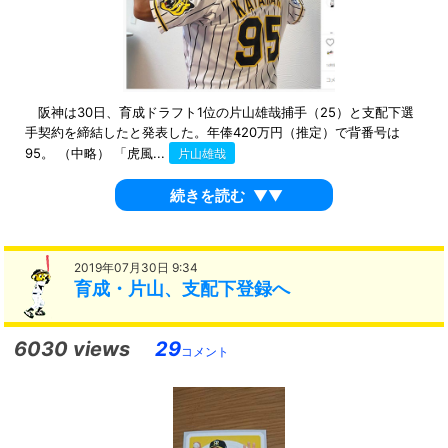
阪神は30日、育成ドラフト1位の片山雄哉捕手（25）と支配下選
手契約を締結したと発表した。年俸420万円（推定）で背番号は
95。 （中略） 「虎風...
片山雄哉
続きを読む
▼▼
2019年07月30日 9:34
育成・片山、支配下登録へ
6030 views
29
コメント