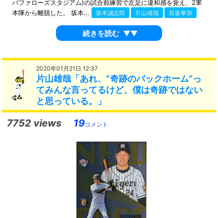
バファローズスタジアム)の試合前練習で左足に違和感を覚え、2軍
本隊から離脱した。 坂本...
坂本誠志郎
片山雄哉
長坂拳弥
続きを読む
▼▼
2020年01月21日 12:37
片山雄哉「あれ、“奇跡のバックホーム”っ
てみんな言ってるけど、僕は奇跡ではない
と思っている。」
7752 views
19
コメント