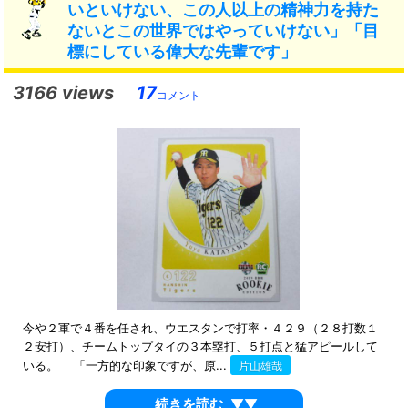
いといけない、この人以上の精神力を持た
ないとこの世界ではやっていけない」「目
標にしている偉大な先輩です」
3166 views
17
コメント
今や２軍で４番を任され、ウエスタンで打率・４２９（２８打数１
２安打）、チームトップタイの３本塁打、５打点と猛アピールして
いる。 「一方的な印象ですが、原...
片山雄哉
続きを読む
▼▼