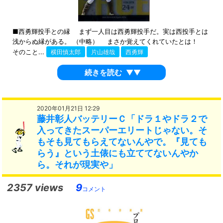
■西勇輝投手との縁 まず一人目は西勇輝投手だ。実は西投手とは
浅からぬ縁がある。 （中略） まさか覚えてくれていたとは！
そのこと...
横田慎太郎
片山雄哉
西勇輝
続きを読む
▼▼
2020年01月21日 12:29
藤井彰人バッテリーＣ「ドラ１やドラ２で
入ってきたスーパーエリートじゃない。そ
もそも見てもらえてないんやで。『見ても
らう』という土俵にも立ててないんやか
ら。それが現実や」
2357 views
9
コメント