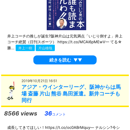
井上コーチの推しが誕生?阪神片山は元気満点「いじり倒すよ」井上
コーチ絶賛（日刊スポーツ） https://t.co/MCAi6pMEwV— てる☆
勝...
井上一樹
片山雄哉
続きを読む
▼▼
2019年10月21日 16:51
アジア・ウインターリーグ、阪神からは馬
場 斎藤 片山 熊谷 島田派遣。新井コーチも
同行
8566 views
36
コメント
成長してきてほしい！https://t.co/oc0ABrMquy— ナルシン?今シ