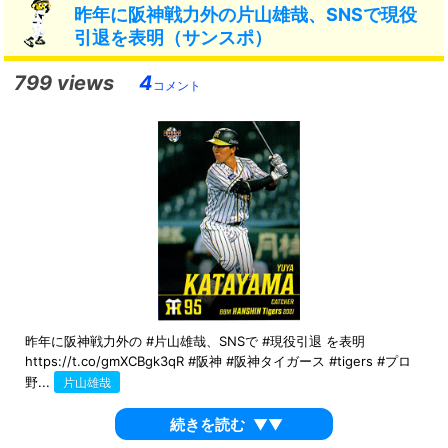
昨年に阪神戦力外の片山雄哉、SNSで現役
引退を表明（サンスポ）
799 views
4
コメント
昨年に阪神戦力外の #片山雄哉、SNSで #現役引退 を表明
https://t.co/gmXCBgk3qR #阪神 #阪神タイガース #tigers #プロ
野...
片山雄哉
続きを読む
▼▼