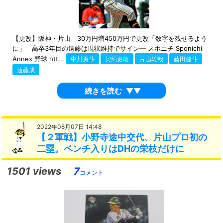
【更改】阪神・片山 30万円増450万円で更改「数字を残せるよう
に」 高卒3年目の遠藤は現状維持でサイン― スポニチ Sponichi
Annex 野球 htt...
中川勇斗
契約更改
片山雄哉
藤田健斗
遠藤成
続きを読む
▼▼
2022年08月07日 14:48
【２軍戦】小野寺途中交代、片山プロ初の
二塁。ベンチ入りはDHの栄枝だけに
1501 views
7
コメント