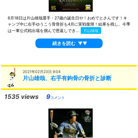
6月18日は片山雄哉選手・27歳の誕生日や！おめでとさんです！キ
ャンプ中に右手ゆうこう骨骨折も4月に実戦復帰！結果を残し、今季
は一軍公式戦出場を掴んで恩返しでき...
片山雄哉
続きを読む
▼▼
2021年02月23日 9:04
片山雄哉、右手有鉤骨の骨折と診断
1535 views
9
コメント