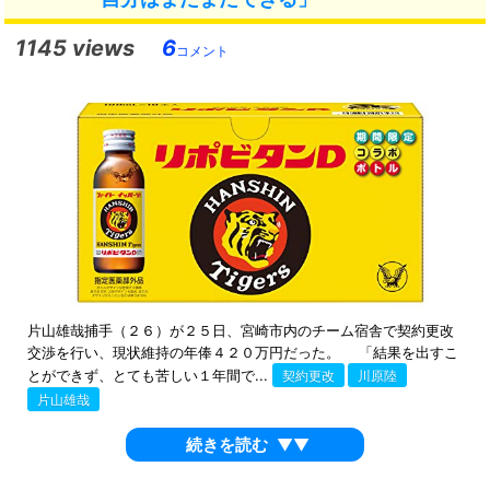
1145 views
6
コメント
片山雄哉捕手（２６）が２５日、宮崎市内のチーム宿舎で契約更改
交渉を行い、現状維持の年俸４２０万円だった。 「結果を出すこ
とができず、とても苦しい１年間で...
契約更改
川原陸
片山雄哉
続きを読む
▼▼