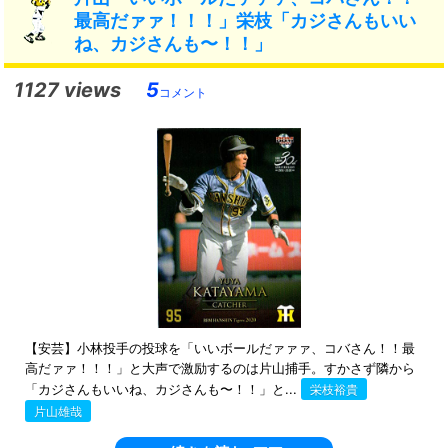
最高だァァ！！！」栄枝「カジさんもいい
ね、カジさんも〜！！」
1127 views
5
コメント
【安芸】小林投手の投球を「いいボールだァァァ、コバさん！！最
高だァァ！！！」と大声で激励するのは片山捕手。すかさず隣から
「カジさんもいいね、カジさんも〜！！」と...
栄枝裕貴
片山雄哉