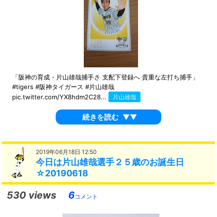
「阪神の育成・片山雄哉捕手さ 支配下登録へ 貴重な左打ち捕手」
#tigers #阪神タイガース #片山雄哉
pic.twitter.com/YX8hdm2C28...
片山雄哉
続きを読む
▼▼
2019年06月18日 12:50
今日は片山雄哉選手２５歳のお誕生日
☆20190618
530 views
6
コメント