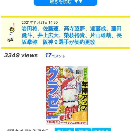
続きを読む
▼▼
2021年11月21日 14:50
岩田将、佐藤蓮、高寺望夢、遠藤成、藤田
健斗、井上広大、榮枝裕貴、片山雄哉、長
坂拳弥 阪神９選手が契約更改
3349 views
17
コメント