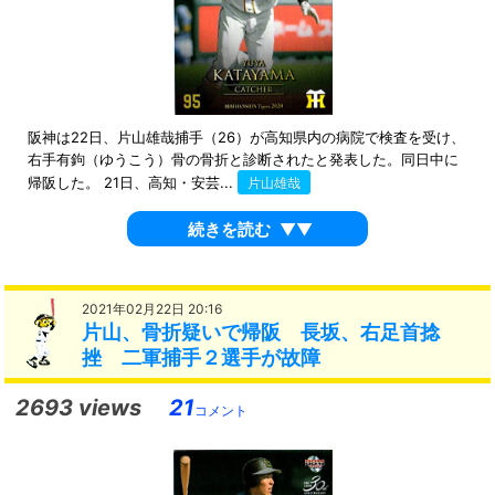
阪神は22日、片山雄哉捕手（26）が高知県内の病院で検査を受け、
右手有鉤（ゆうこう）骨の骨折と診断されたと発表した。同日中に
帰阪した。 21日、高知・安芸...
片山雄哉
続きを読む
▼▼
2021年02月22日 20:16
片山、骨折疑いで帰阪 長坂、右足首捻
挫 二軍捕手２選手が故障
2693 views
21
コメント