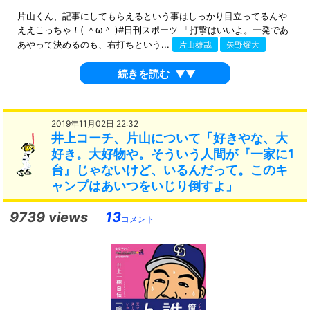
片山くん、記事にしてもらえるという事はしっかり目立ってるんや
ええこっちゃ！( ＾ω＾ )#日刊スポーツ 「打撃はいいよ。一発であ
あやって決めるのも、右打ちという...
片山雄哉
矢野燿大
続きを読む
▼▼
2019年11月02日 22:32
井上コーチ、片山について「好きやな、大
好き。大好物や。そういう人間が『一家に1
台』じゃないけど、いるんだって。このキ
ャンプはあいつをいじり倒すよ」
9739 views
13
コメント