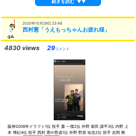
続きを読む
▼▼
2020年10月29日 23:48
西村憲「うえもっちゃんお疲れ様」
4830 views
29
コメント
阪神2008年ドラフト1位 投手 蕭 一傑2位 外野 柴田 講平3位 内野 上
本 博紀4位 投手 西村 憲￼育成1位 外野 野原 祐也2位 投手 吉岡 興