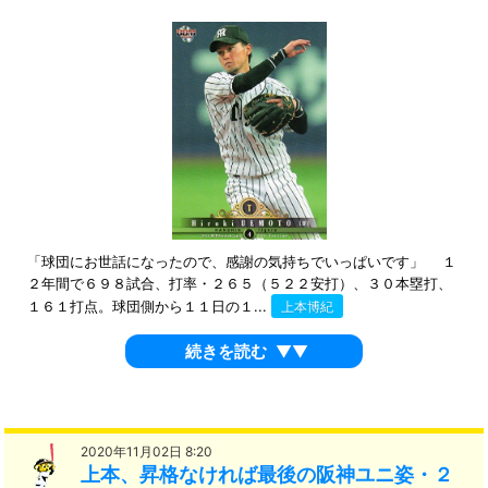
「球団にお世話になったので、感謝の気持ちでいっぱいです」 １
２年間で６９８試合、打率・２６５（５２２安打）、３０本塁打、
１６１打点。球団側から１１日の１...
上本博紀
続きを読む
▼▼
2020年11月02日 8:20
上本、昇格なければ最後の阪神ユニ姿・２