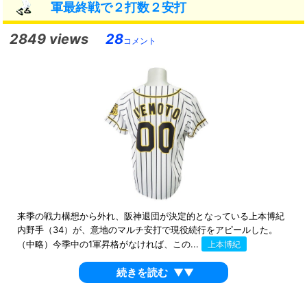
軍最終戦で２打数２安打
2849 views
28
コメント
来季の戦力構想から外れ、阪神退団が決定的となっている上本博紀
内野手（34）が、意地のマルチ安打で現役続行をアピールした。
（中略）今季中の1軍昇格がなければ、この...
上本博紀
続きを読む
▼▼