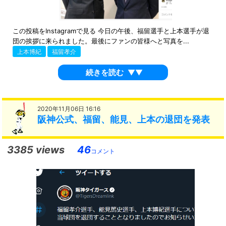
この投稿をInstagramで見る 今日の午後、福留選手と上本選手が退
団の挨拶に来られました。最後にファンの皆様へと写真を...
上本博紀
福留孝介
続きを読む
▼▼
2020年11月06日 16:16
阪神公式、福留、能見、上本の退団を発表
3385 views
46
コメント