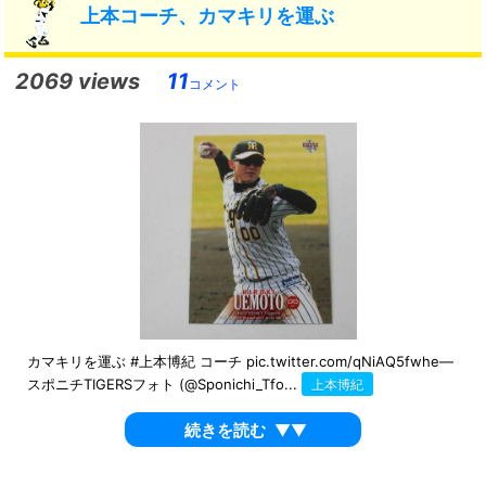
上本コーチ、カマキリを運ぶ
2069 views
11
コメント
カマキリを運ぶ #上本博紀 コーチ pic.twitter.com/qNiAQ5fwhe—
スポニチTIGERSフォト (@Sponichi_Tfo...
上本博紀
続きを読む
▼▼