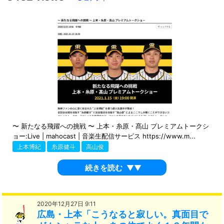
〜 新たなる飛躍への挑戦 〜 上本・糸原・髙山 プレミアムトークシ
ョー:Live | mahocast | 音楽生配信サービス https://www.m...
上本博紀
糸原健斗
高山俊
続きを読む
▼▼
2020年12月27日 9:11
広島・上本「こうなると寂しい。真面目で