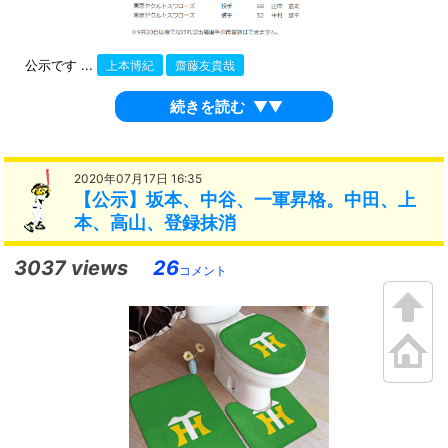
公示です ...
上本博紀
齋藤友貴哉
続きを読む
▼▼
2020年07月17日 16:35
【公示】坂本、中谷、一軍昇格。中田、上
本、高山、登録抹消
3037 views
26
コメント