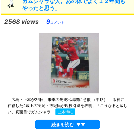
ガムシャラな人。あの体でよく１２年間も
やったと思う」
2568 views
9
コメント
広島・上本が26日、来季の先発出場増に意欲 （中略） 阪神に
在籍した4歳上の実兄・博紀氏が現役引退を表明。「こうなると寂し
い。真面目でガムシャラ...
上本博紀
続きを読む
▼▼