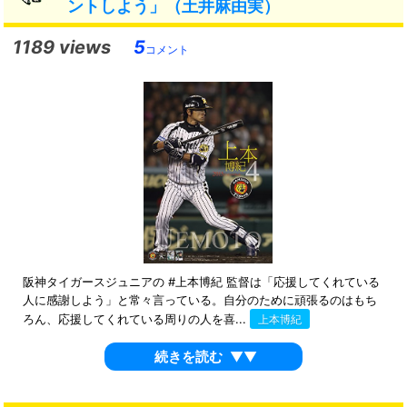
ントしよう」（土井麻由実）
1189 views
5
コメント
阪神タイガースジュニアの #上本博紀 監督は「応援してくれている
人に感謝しよう」と常々言っている。自分のために頑張るのはもち
ろん、応援してくれている周りの人を喜...
上本博紀
続きを読む
▼▼