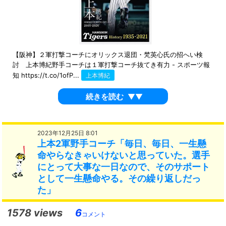
【阪神】２軍打撃コーチにオリックス退団・梵英心氏の招へい検
討 上本博紀野手コーチは１軍打撃コーチ抜てき有力 - スポーツ報
知 https://t.co/1ofP...
上本博紀
続きを読む
▼▼
2023年12月25日 8:01
上本2軍野手コーチ「毎日、毎日、一生懸
命やらなきゃいけないと思っていた。選手
にとって大事な一日なので、そのサポート
として一生懸命やる。その繰り返しだっ
た」
1578 views
6
コメント