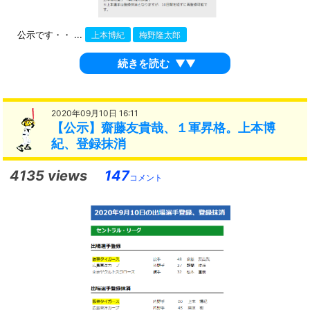
公示です・・ ...
上本博紀
梅野隆太郎
続きを読む
▼▼
2020年09月10日 16:11
【公示】齋藤友貴哉、１軍昇格。上本博
紀、登録抹消
4135 views
147
コメント