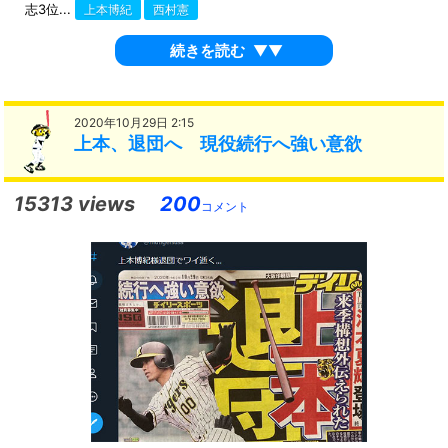
志3位...
上本博紀
西村憲
続きを読む
▼▼
2020年10月29日 2:15
上本、退団へ 現役続行へ強い意欲
15313 views
200
コメント