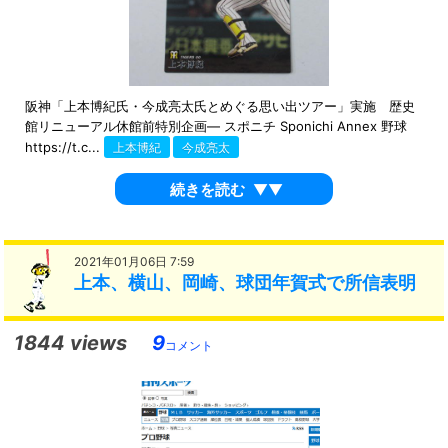
阪神「上本博紀氏・今成亮太氏とめぐる思い出ツアー」実施 歴史
館リニューアル休館前特別企画― スポニチ Sponichi Annex 野球
https://t.c...
上本博紀
今成亮太
続きを読む
▼▼
2021年01月06日 7:59
上本、横山、岡崎、球団年賀式で所信表明
1844 views
9
コメント