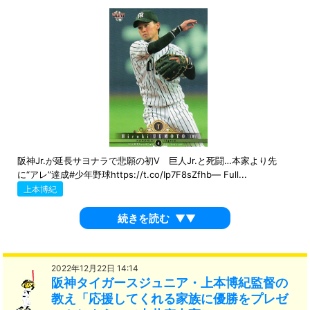
阪神Jr.が延長サヨナラで悲願の初V 巨人Jr.と死闘…本家より先
に“アレ”達成#少年野球https://t.co/Ip7F8sZfhb— Full...
上本博紀
続きを読む
▼▼
2022年12月22日 14:14
阪神タイガースジュニア・上本博紀監督の
教え「応援してくれる家族に優勝をプレゼ