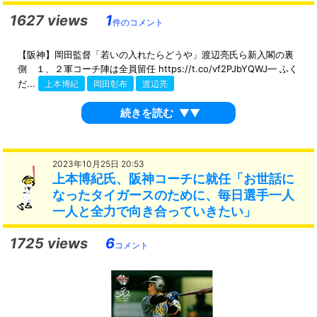
1627 views
1
件のコメント
【阪神】岡田監督「若いの入れたらどうや」渡辺亮氏ら新入閣の裏
側 １、２軍コーチ陣は全員留任 https://t.co/vf2PJbYQWJ— ふく
だ...
上本博紀
岡田彰布
渡辺亮
続きを読む
▼▼
2023年10月25日 20:53
上本博紀氏、阪神コーチに就任「お世話に
なったタイガースのために、毎日選手一人
一人と全力で向き合っていきたい」
1725 views
6
コメント