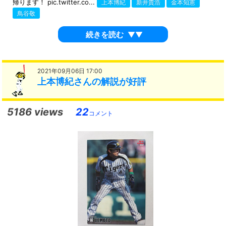
帰ります！ pic.twitter.co...
上本博紀
新井貴浩
金本知憲
鳥谷敬
続きを読む
▼▼
2021年09月06日 17:00
上本博紀さんの解説が好評
5186 views
22
コメント