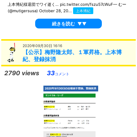
上本博紀様退団でワイ逝く… pic.twitter.com/fszu57cWuF— むー
(@mutigersusa) October 28, 20...
上本博紀
続きを読む
▼▼
2020年09月30日 16:16
【公示】梅野隆太郎、１軍昇格。上本博
紀、登録抹消
2790 views
33
コメント