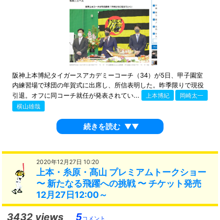
阪神上本博紀タイガースアカデミーコーチ（34）が5日、甲子園室
内練習場で球団の年賀式に出席し、所信表明した。昨季限りで現役
引退。オフに同コーチ就任が発表されてい...
上本博紀
岡崎太一
横山雄哉
続きを読む
▼▼
2020年12月27日 10:20
上本・糸原・髙山 プレミアムトークショー
〜 新たなる飛躍への挑戦 〜 チケット発売
12月27日12:00～
3432 views
5
コメント