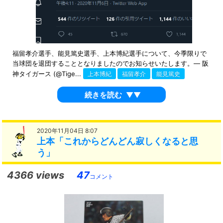
福留孝介選手、能見篤史選手、上本博紀選手について、今季限りで
当球団を退団することとなりましたのでお知らせいたします。— 阪
神タイガース (@Tige...
上本博紀
福留孝介
能見篤史
続きを読む
▼▼
2020年11月04日 8:07
上本「これからどんどん寂しくなると思
う」
4366 views
47
コメント