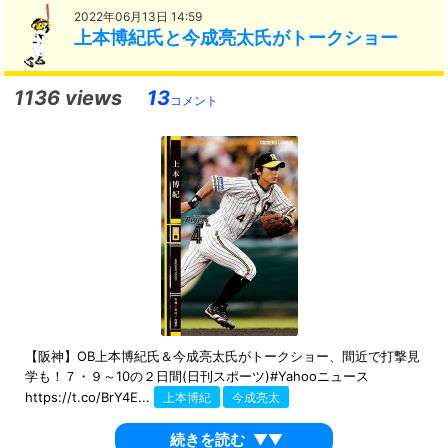
2022年06月13日 14:59
上本博紀氏と今成亮太氏がトークショー
1136 views
13
コメント
【阪神】OB上本博紀氏＆今成亮太氏がトークショー、間近で打撃見
学も！７・９～10の２日間(日刊スポーツ)#Yahooニュース
https://t.co/BrY4E...
上本博紀
今成亮太
続きを読む
▼▼