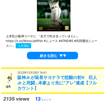
上本氏が阪神コーチに 「全力で向き合っていきたい」
https://t.co/MxooJyNPyh #ニュース #47NEWS #共同通信ニュー
ス—...
上本博紀
続きを読む
▼▼
2022年12月29日 16:41
阪神Jr.が延長サヨナラで悲願の初V 巨人
Jr.と死闘…本家より先に“アレ”達成【フル
カウント】
2135 views
13
コメント