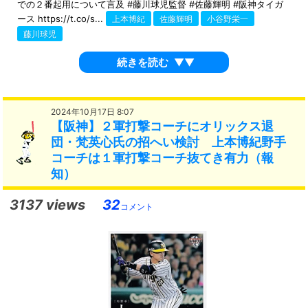
での２番起用について言及 #藤川球児監督 #佐藤輝明 #阪神タイガ
ース https://t.co/s...
上本博紀
佐藤輝明
小谷野栄一
藤川球児
続きを読む
▼▼
2024年10月17日 8:07
【阪神】２軍打撃コーチにオリックス退
団・梵英心氏の招へい検討 上本博紀野手
コーチは１軍打撃コーチ抜てき有力（報
知）
3137 views
32
コメント