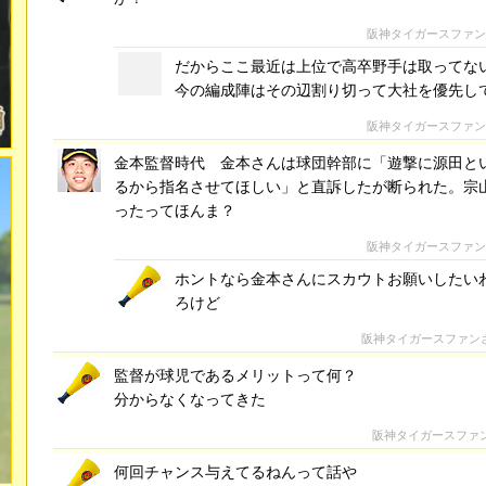
阪神タイガースファ
だからここ最近は上位で高卒野手は取ってな
今の編成陣はその辺割り切って大社を優先し
阪神タイガースファ
金本監督時代 金本さんは球団幹部に「遊撃に源田と
るから指名させてほしい」と直訴したが断られた。宗
ったってほんま？
阪神タイガースファ
ホントなら金本さんにスカウトお願いしたい
ろけど
阪神タイガースファン
監督が球児であるメリットって何？
分からなくなってきた
阪神タイガースファ
何回チャンス与えてるねんって話や