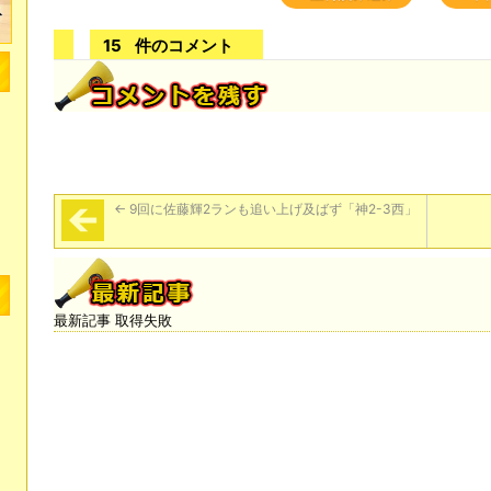
15
件のコメント
←
9回に佐藤輝2ランも追い上げ及ばず「神2-3西」
最新記事 取得失敗