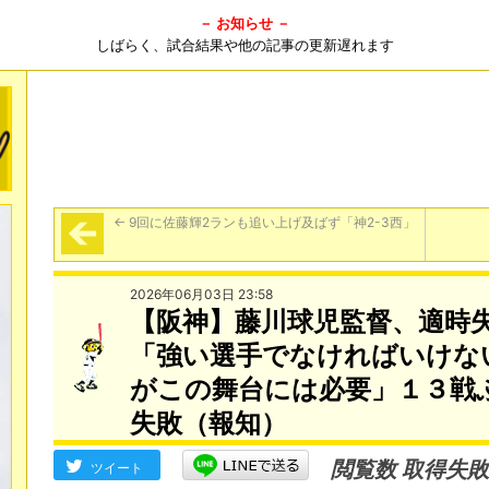
－ お知らせ －
しばらく、試合結果や他の記事の更新遅れます
←
9回に佐藤輝2ランも追い上げ及ばず「神2-3西」
2026年06月03日 23:58
【阪神】藤川球児監督、適時
「強い選手でなければいけな
がこの舞台には必要」１３戦
失敗（報知）
閲覧数 取得失敗
ツイート