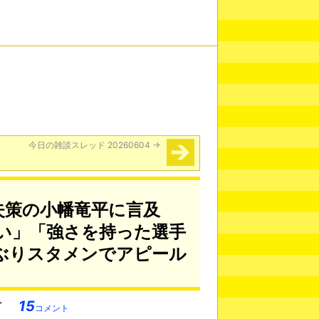
今日の雑談スレッド 20260604
→
失策の小幡竜平に言及
い」「強さを持った選手
ぶりスタメンでアピール
15
コメント