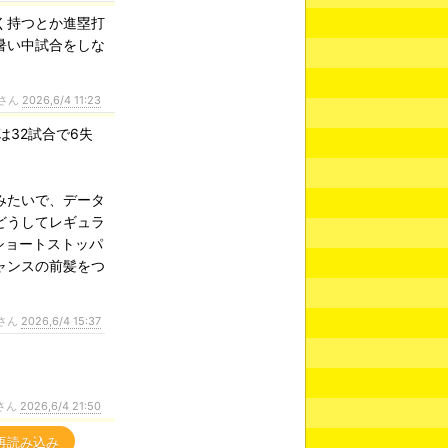
く持つとか進塁打
暑い中試合をしな
さん
2026,6/4 11:23
は32試合で6失
みたいで、データ
どうしてレギュラ
ショートストッパ
ャンスの前髪をつ
さん
2026,6/4 15:37
さん
2026,6/4 21:50
再読み込み