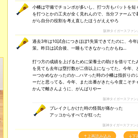
小幡は守備でチョンボが多いし、打つ方もバットを短
を打つとかの工夫が全く見れんので、当分ファームで
がら自分の役割を考え直したほうがええやろ
阪神タイガースファン
過去3年は10試合につきほぼ1失策できてたのに、今年
策。昨日は試合後、一睡もできなかったかもね…
打つ方の成績を上げるために栄養士の助けを借りてた
を見ても去年は塁打数が二倍以上になってた。今年、
ーつかめなかったのか…ハマった時の小幡は指折りの
ーだと思ってる。今年、また出番がきたら今度こそチ
かんで離さんように、がんばりやー
阪神タイガースファン
ブレイクしかけた時の怪我が痛かった
アッコからすべてが狂った
阪神タイガースファン
↑上再読み込み
↓下