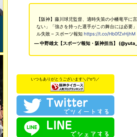
【阪神】藤川球児監督、適時失策の小幡竜平に
ない」「強さを持った選手がこの舞台には必要
ル失敗 – スポーツ報知
https://t.co/Hb0fZvHjhM
— 中野雄太【スポーツ報知・阪神担当】 (@yuta_n
いつもありがとうございます＼(^o^)／