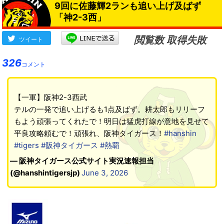
9回に佐藤輝2ランも追い上げ及ばず
メンでアピール失敗（報知）
「神2-3西」
→
閲覧数 取得失敗
ツイート
326
コメント
【一軍】阪神2-3西武
テルの一発で追い上げるも1点及ばず。耕太郎もリリーフ
もよう頑張ってくれたで！明日は猛虎打線が意地を見せて
平良攻略頼むで！頑張れ、阪神タイガース！
#hanshin
#tigers
#阪神タイガース
#熱覇
— 阪神タイガース公式サイト実況速報担当
(@hanshintigersjp)
June 3, 2026