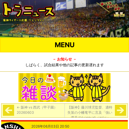
MENU
－ お知らせ －
しばらく、試合結果や他の記事の更新遅れます
←
阪神 vs 西武（甲子園）
【阪神】藤川球児監督、適時
20260603
失策の小幡竜平に言及「強い
選手でなければいけない」
「強さを持った選手がこの舞
2026年06月03日 20:50
台には必要」１３戦ぶりスタ