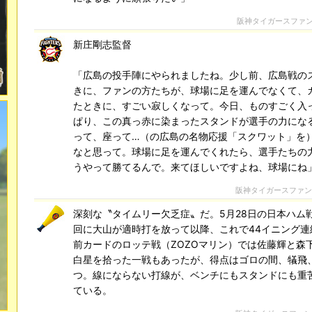
阪神タイガースファ
新庄剛志監督
「広島の投手陣にやられましたね。少し前、広島戦の
きに、ファンの方たちが、球場に足を運んでなくて、
たときに、すごい寂しくなって。今日、ものすごく入
ぱり、この真っ赤に染まったスタンドが選手の力にな
って、座って…（の広島の名物応援「スクワット」を
なと思って。球場に足を運んでくれたら、選手たちの
うやって勝てるんで。来てほしいですよね、球場にね
阪神タイガースファ
深刻な〝タイムリー欠乏症〟だ。5月28日の日本ハム
回に大山が適時打を放って以降、これで44イニング連
前カードのロッテ戦（ZOZOマリン）では佐藤輝と森
白星を拾った一戦もあったが、得点はゴロの間、犠飛
つ。線にならない打線が、ベンチにもスタンドにも重
ている。