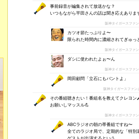
事前録音が編集されて放送かな？
いつもながら平田さんの話は聞き応えありま
阪神タイガースファ
カツオ節たっぷりよ〜
限られた時間内に濃縮されてぎゅっ
阪神タイガースファ
ダシに使われたよぉ〜ん
阪神タイガースファ
岡田顧問「立石にもバントよ」
阪神タイガースファン
その番組聴きたい！番組名を教えてクレヨン🖍
お願いしマッスル💪
阪神タイガースファ
ABCラジオの朝の帯番組ですね〜
全てのラジオ局で、定期的な「特別
ゲストが出演するという