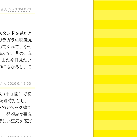
ンさん
2026,6/4 8:01
スタンドを見たと
ガラガラの映像見
ってくれて、やっ
るんで。昔の、立
）また今日見たい
力にもなるし、こ
」
ンさん
2026,6/4 8:03
戦（甲子園）で初
続適時打なし。
下のアベック弾で
、一発頼みが目立
苦しい空気を広げ