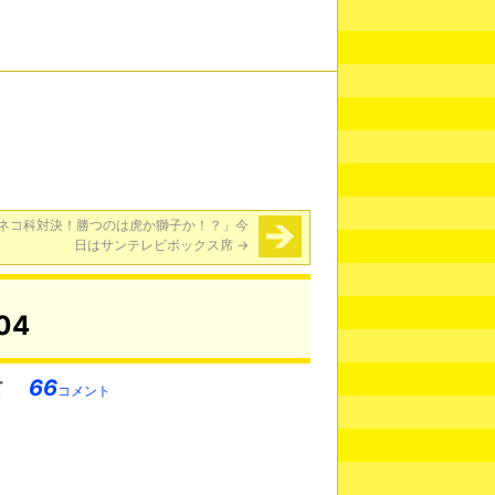
ネコ科対決！勝つのは虎か獅子か！？」今
日はサンテレビボックス席
→
04
66
コメント