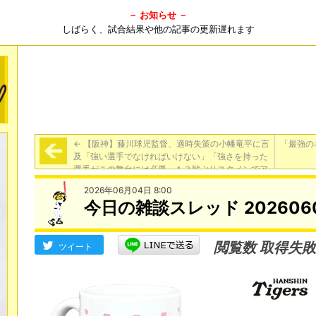
－ お知らせ －
しばらく、試合結果や他の記事の更新遅れます
←
【阪神】藤川球児監督、適時失策の小幡竜平に言
「最強の
及「強い選手でなければいけない」「強さを持った
選手がこの舞台には必要」１３戦ぶりスタメンでア
ピール失敗（報知）
2026年06月04日 8:00
今日の雑談スレッド 202606
閲覧数 取得失敗
ツイート