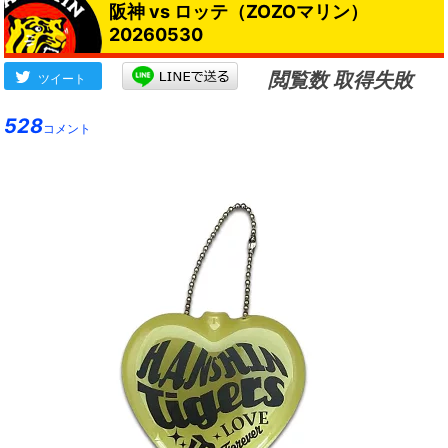
阪神 vs ロッテ（ZOZOマリン）
20260530
閲覧数 取得失敗
ツイート
528
コメント