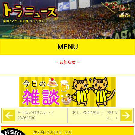
MENU
－ お知らせ －
←
今日の雑談スレッド
村上、今季4勝目！「神4-3
20260530
ロ」
→
2026年05月30日 13:00