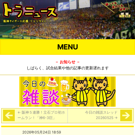
MENU
－ お知らせ －
しばらく、試合結果や他の記事の更新遅れます
←
阪神５連勝！立石プロ初ホ
今日の雑談スレッド
ームラン！「神6-3巨」
20260525
→
2026年05月24日 18:59