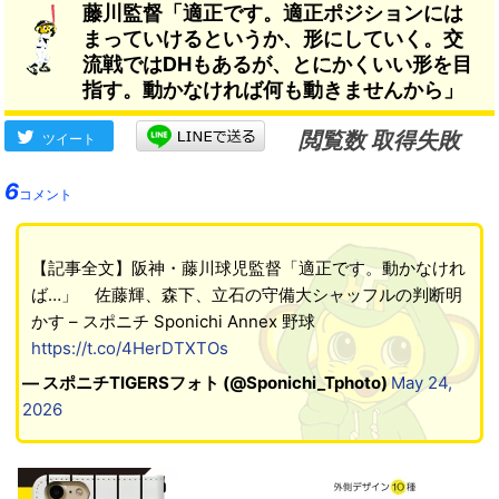
藤川監督「適正です。適正ポジションには
まっていけるというか、形にしていく。交
流戦ではDHもあるが、とにかくいい形を目
指す。動かなければ何も動きませんから」
閲覧数 取得失敗
ツイート
6
コメント
【記事全文】阪神・藤川球児監督「適正です。動かなけれ
ば…」 佐藤輝、森下、立石の守備大シャッフルの判断明
かす – スポニチ Sponichi Annex 野球
https://t.co/4HerDTXTOs
— スポニチTIGERSフォト (@Sponichi_Tphoto)
May 24,
2026