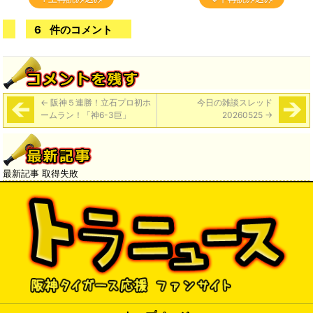
6
件のコメント
←
阪神５連勝！立石プロ初ホ
今日の雑談スレッド
ームラン！「神6-3巨」
20260525
→
最新記事 取得失敗