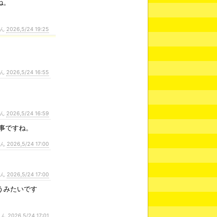
ね。
さん
2026,5/24 19:25
さん
2026,5/24 16:55
さん
2026,5/24 16:59
事ですね。
さん
2026,5/24 17:00
さん
2026,5/24 17:00
うみたいです
さん
2026,5/24 17:01