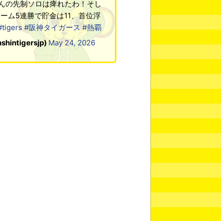
んの先制ソロは痺れたわ！そし
ーム5連勝で貯金は11、首位浮
#tigers
#阪神タイガース
#熱覇
tigersjp)
May 24, 2026