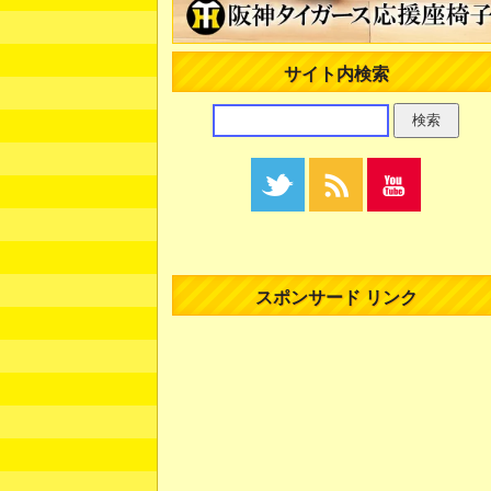
サイト内検索
スポンサード リンク