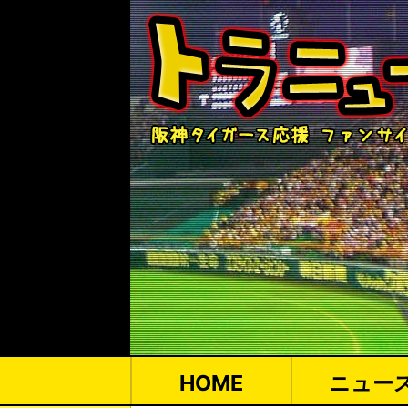
HOME
ニュー