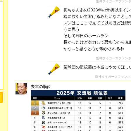
阪神タイガースファン
梅ちゃんあの2023年の骨折以来イ
端に腰引いて避けるみたいなことし
ズンはここまで見てて以前ほどは腰
うに思う
そして昨日のホームラン
長かったけど努力して恐怖心から克
かな…と思うと心が動かされるわ
阪神タイガースファン
某球団の伝統芸は本当にやめてほし
阪神タイガースファンさ
去年の順位