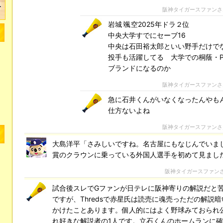
阪神タイガースファン
岩城 颯空2025年ドラ２位
中央大学すでにセーブ16
中央は石田裕太郎といい野手だけで
投手も活躍してる 大学での桐蔭・P
ブランドになるのか
阪神タイガースファン
急に石井くんがいなくなったんやも
仕方ないよね
阪神タイガースファン
大島洋平「さみしいですね。名古屋にもなじんでいま
賞のクラウンに乗っている外国人選手を初めて見まし
阪神タイガースファン
試合後スレでGファンが日テレに阪神寄りの解説だと
ですが、Thredsで赤星氏は読売に魂売っただの解説
かけたことあります。個人的にはよく野球みておられ
れ好きな解説者の1人です。立石くんのホームランに