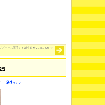
グズデール選手のお誕生日☆20260525
→
25
94
コメント