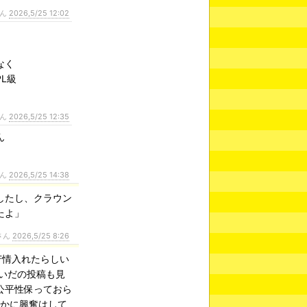
さん
2026,5/25 12:02
なく
L級
さん
2026,5/25 12:35
ん
さん
2026,5/25 14:38
したし、クラウン
たよ」
さん
2026,5/25 8:26
苦情入れたらしい
暗いだの投稿も見
公平性保っておら
確かに興奮はして