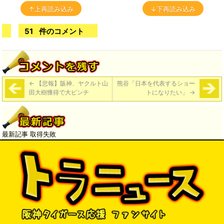
↑上再読み込み
↓下再読み込み
51
件のコメント
←
【悲報】阪神、ヤクルト山
熊谷「日本を代表するショー
田大樹獲得で大ピンチ
トになりたい」
→
最新記事 取得失敗