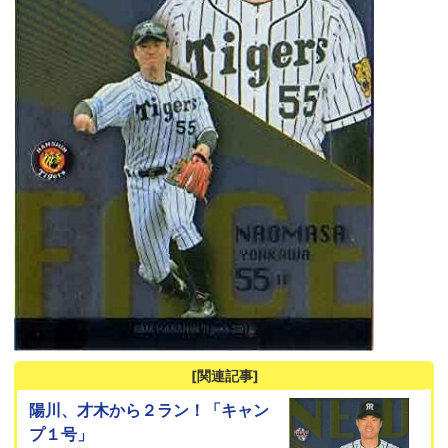
[関連記事]
陽川、才木から２ラン！「キャン
プ１号」