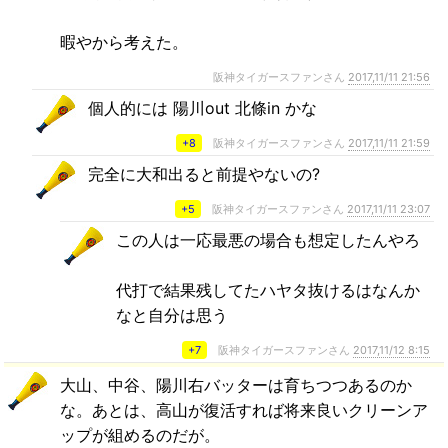
暇やから考えた。
阪神タイガースファンさん
2017,11/11 21:56
個人的には 陽川out 北條in かな
+8
阪神タイガースファンさん
2017,11/11 21:59
完全に大和出ると前提やないの?
+5
阪神タイガースファンさん
2017,11/11 23:07
この人は一応最悪の場合も想定したんやろ
代打で結果残してたハヤタ抜けるはなんか
なと自分は思う
+7
阪神タイガースファンさん
2017,11/12 8:15
大山、中谷、陽川右バッターは育ちつつあるのか
な。あとは、高山が復活すれば将来良いクリーンア
ップが組めるのだが。