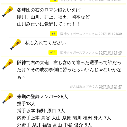
各球団の右のロマン砲といえば
陽川、山川、井上、福田、岡本など
山川みたいに覚醒してくれ！！
+6
阪神タイガースファンさん
2017,11/11 21:39
私も入れてください
+14
阪神タイガースファンさん
2017,11/11 21:45
阪神で右の大砲、左も含めて育った選手って誰だっ
たけ？その成功事例に習ったらいいんじゃないかな
ぁ～
がんばれタブチくん
2017,11/11 21:47
来期の登録メンバー28人
投手13人
捕手坂本 梅野 原口 3人
内野手上本 鳥谷 大山 糸原 陽川 植田 外人 7人
外野手 糸井 福留 高山 中谷 俊介 5人