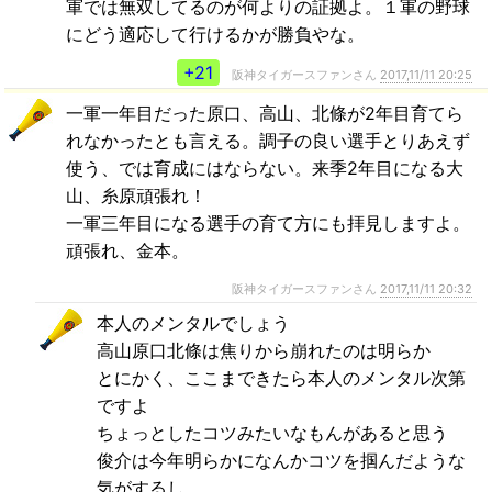
軍では無双してるのが何よりの証拠よ。１軍の野球
にどう適応して行けるかが勝負やな。
+21
阪神タイガースファンさん
2017,11/11 20:25
一軍一年目だった原口、高山、北條が2年目育てら
れなかったとも言える。調子の良い選手とりあえず
使う、では育成にはならない。来季2年目になる大
山、糸原頑張れ！
一軍三年目になる選手の育て方にも拝見しますよ。
頑張れ、金本。
阪神タイガースファンさん
2017,11/11 20:32
本人のメンタルでしょう
高山原口北條は焦りから崩れたのは明らか
とにかく、ここまできたら本人のメンタル次第
ですよ
ちょっとしたコツみたいなもんがあると思う
俊介は今年明らかになんかコツを掴んだような
気がするし