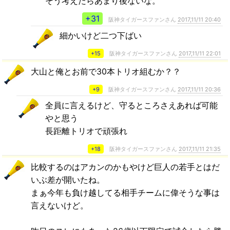
そう考えたらあまり後ないな。
+31
阪神タイガースファンさん
2017,11/11 20:40
細かいけど二つ下ばい
+15
阪神タイガースファンさん
2017,11/11 22:01
大山と俺とお前で30本トリオ組むか？？
+9
阪神タイガースファンさん
2017,11/11 20:36
全員に言えるけど、守るところさえあれば可能
やと思う
長距離トリオで頑張れ
+18
阪神タイガースファンさん
2017,11/11 21:35
比較するのはアカンのかもやけど巨人の若手とはだ
いぶ差が開いたね。
まぁ今年も負け越してる相手チームに偉そうな事は
言えないけど。