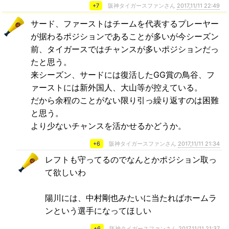
+7
阪神タイガースファンさん
2017,11/11 22:49
サード、ファーストはチームを代表するプレーヤー
が据わるポジションであることが多いが今シーズン
前、タイガースではチャンスが多いポジションだっ
たと思う。
来シーズン、サードには復活したGG賞の鳥谷、フ
ァーストには新外国人、大山等が控えている。
だから余程のことがない限り引っ繰り返すのは困難
と思う。
より少ないチャンスを活かせるかどうか。
+6
阪神タイガースファンさん
2017,11/11 21:34
レフトも守ってるのでなんとかポジション取っ
て欲しいわ
陽川には、中村剛也みたいに当たればホームラ
ンという選手になってほしい
+6
阪神タイガースファンさん
2017,11/11 21:37