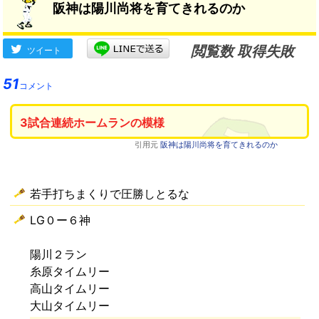
阪神は陽川尚将を育てきれるのか
閲覧数 取得失敗
ツイート
51
コメント
3試合連続ホームランの模様
引用元
阪神は陽川尚将を育てきれるのか
若手打ちまくりで圧勝しとるな
LG０ー６神
陽川２ラン
糸原タイムリー
高山タイムリー
大山タイムリー