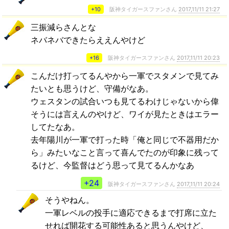
+10
阪神タイガースファンさん
2017,11/11 21:27
三振減らさんとな
ネバネバできたらええんやけど
+16
阪神タイガースファンさん
2017,11/11 20:23
こんだけ打ってるんやから一軍でスタメンで見てみ
たいとも思うけど、守備がなあ。
ウェスタンの試合いつも見てるわけじゃないから偉
そうには言えんのやけど、ワイが見たときはエラー
してたなあ。
去年陽川が一軍で打った時「俺と同じで不器用だか
ら」みたいなこと言って喜んでたのが印象に残って
るけど、今監督はどう思って見てるんかなあ
+24
阪神タイガースファンさん
2017,11/11 20:24
そうやねん。
一軍レベルの投手に適応できるまで打席に立た
せれば開花する可能性あると思うんやけど、