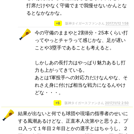
打席だけやなく守備でまで我慢せないかんとな
るとなかなかな。
+8
阪神タイガースファンさん
2017,11/12 1:58
今の守備のままやと2割8分・25本くらい打
ってやっとチャラって感じかな、足が遅い
ことや3塁手であることも考えると。
しかしあの長打力はやっぱり魅力あるし打
力も上がってきている。
あとは1軍投手への対応力だけなんやな、そ
れさえ身に付けば相当な戦力になるんやけ
どな・・・。
+5
阪神タイガースファンさん
2017,11/12 2:50
結果が出ないと何でも球団や現場の指導者のせいに
する風潮あるけどな、正直本人次第やと思うよ。プ
ロ入って１年目２年目とかの選手とはちゃうし、２