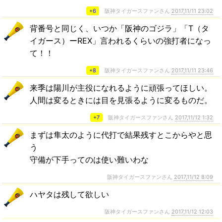
+6
阪神タイガースファンさん
2017,11/11 23:02
背番号と同じく、いつか「阪神のゴジラ」「T（タ
イガース）ーREX」言われるくらいの強打者になっ
て！！
+8
阪神タイガースファンさん
2017,11/11 23:46
来季は陽川が主役になれるように頑張ってほしい。
人間は変るときには目を見張るように変るものだ。
+7
阪神タイガースファンさん
2017,11/12 1:32
まずは隼太のように代打で結果残すとこからやと思
う
守備が下手ってのは使い難いわな
阪神タイガースファンさん
2017,11/12 8:09
ハヤタは残して欲しい
阪神タイガースファンさん
2017,11/12 12:03