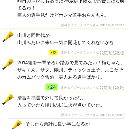
昨日のスレにもあった26歳以下限定で試合したら勝
てるわ！
巨人の選手見たけどホンマ若手おらんもん。
阪神タイガースファンさん
2017,11/11 20:37
山川と同世代か
山川みたいに来年一気に開花してくれないかな
+15
阪神タイガースファンさん
2017,11/11 20:46
2014組を一軍そろい踏みで見てみたい！梅ちゃん、
ザキくん、サダ、陽川、ティッシュ王子、よこたそ
のカムバック含め、実力ある選手ばかり。
+24
阪神タイガースファンさん
2017,11/11 20:54
清宮を抽選で外して良かったな。
入っていたら陽川の尻に火が点いていた。
阪神タイガースファンさん
2017,11/11 20:57
そしたら余計に良い事になるが