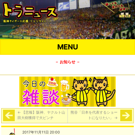
MENU
－ お知らせ －
←
【悲報】阪神、ヤクルト山
熊谷「日本を代表するショー
田大樹獲得で大ピンチ
トになりたい」
→
2017年11月11日 20:00