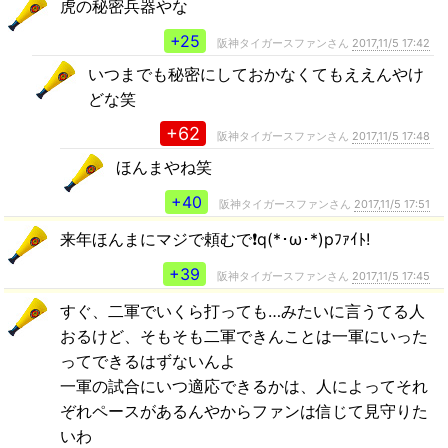
虎の秘密兵器やな
+25
阪神タイガースファンさん
2017,11/5 17:42
いつまでも秘密にしておかなくてもええんやけ
どな笑
+62
阪神タイガースファンさん
2017,11/5 17:48
ほんまやね笑
+40
阪神タイガースファンさん
2017,11/5 17:51
来年ほんまにマジで頼むで❗q(*･ω･*)pﾌｧｲﾄ!
+39
阪神タイガースファンさん
2017,11/5 17:45
すぐ、二軍でいくら打っても…みたいに言うてる人
おるけど、そもそも二軍できんことは一軍にいった
ってできるはずないんよ
一軍の試合にいつ適応できるかは、人によってそれ
ぞれペースがあるんやからファンは信じて見守りた
いわ