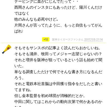
テーピングに血がにじんでたって・・
西岡さんのインスタにもあったけど、陽川くんだけ
ではなく
他のみんなも必死やけど｡
片岡さんが言ってたように、もっと自信もってがん
ばれ❕
+12
阪神タイガースファンさん
2017,11/5 21:14
そもそもサンスポの記事よく読んだらおかしいね。
そもそも涌井、牧田ってメジャー志望じゃないの？
それと増井を阪神が狙っているという話も始めて聞
いた。
単なる調査しただけで何でそんな書き方になるんだ
ろう。
それと電鉄本社首脳は中田獲り指令をだしたと書い
てますね。
但し金本監督を初め球団が消極的だとか。
中田に関してはこれからの動向次第で何かあるのか