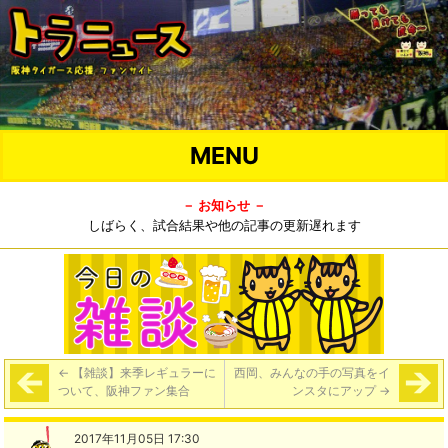
MENU
－ お知らせ －
しばらく、試合結果や他の記事の更新遅れます
←
【雑談】来季レギュラーに
西岡、みんなの手の写真をイ
ついて、阪神ファン集合
ンスタにアップ
→
2017年11月05日 17:30