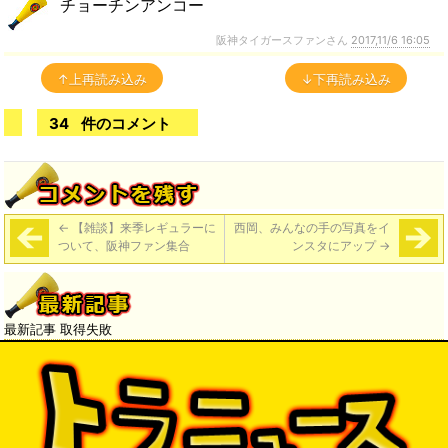
チョーチンアンコー
阪神タイガースファンさん
2017,11/6 16:05
↑上再読み込み
↓下再読み込み
34
件のコメント
←
【雑談】来季レギュラーに
西岡、みんなの手の写真をイ
ついて、阪神ファン集合
ンスタにアップ
→
最新記事 取得失敗