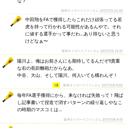
な？
阪神タイガースファンさん
2017,11/5 22:40
中田翔をFAで獲得したらこれだけ頑張ってる若
虎を持って行かれる可能性があるんやで。それ
に値する選手かって事だわ…あり得ないと思う
けどなぁ〜
阪神タイガースファンさん
2017,11/5 22:51
陽川よ。俺はお前さんにも期待してるんだぞ!!貴重
な右の長距離砲だからなあ。
中谷、大山、そして陽川。何人いても構わんぞ！
+8
阪神タイガースファンさん
2017,11/6 0:02
毎年FA選手獲得にから、来なければ失敗って！飛ば
し記事書いて捏造で消すパターンの繰り返しやなこ
の時期のマスコミは…
阪神タイガースファンさん
2017,11/6 8:15