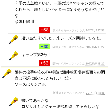
今季の広島戦といい、一軍の試合でチャンス掴んで
くれたら、頼もしいバッターになりそうなんやけど
な
頑張れ陽川！
+68
阪神タイガースファンさん
2017,11/5 17:56
凄い当たりでした。来シーズン期待してるよ。
+30
阪神タイガースファンさん
2017,11/5 18:22
キャンプ第2号！
+52
阪神タイガースファンさん
2017,11/5 18:23
阪神の投手中心のFA補強は涌井牧田増井宮西らの調
査は不調に終わったらしい（泣）
ソースはサンスポ
阪神タイガースファンさん
2017,11/5 18:18
書いてあったな
ロザリオもメジャー復帰希望してるらしいな