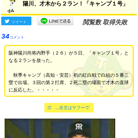
陽川、才木から２ラン！「キャンプ１号」
閲覧数 取得失敗
ツイート
34
コメント
阪神陽川尚将内野手（２６）が５日、「キャンプ１号」と
なる２ランを放った。
秋季キャンプ（高知・安芸）初の紅白戦で白組の５番三
塁で出場。３回の第２打席、２死二塁の場面で才木の直球
に反応した。・・・・・
…全文はヤフーで