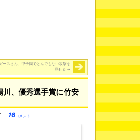
ガースさん、甲子園でとんでもない攻撃を
見せる
→
陽川、優秀選手賞に竹安
16
コメント