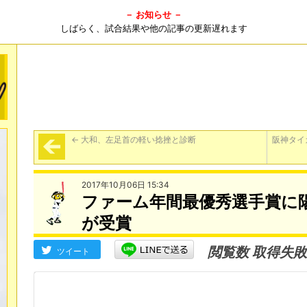
－ お知らせ －
しばらく、試合結果や他の記事の更新遅れます
←
大和、左足首の軽い捻挫と診断
阪神タイ
2017年10月06日 15:34
ファーム年間最優秀選手賞に
が受賞
閲覧数 取得失敗
ツイート