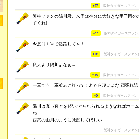
+17
阪神タイガースファン
阪神ファンの陽川君、来季は存分に大好きな甲子園の
てくれ!
+14
阪神タイガースファン
今度は１軍で活躍してや！！
+18
阪神タイガースファン
良太より陽川よなぁ…
+15
阪神タイガースファン
一軍でも二軍並みに打ってくれたら凄いよな 頑張れ陽
+9
阪神タイガースファン
陽川は真っ直ぐを1発でとられられるようなればホー
ね
西武の山川のように覚醒してほしい
阪神タイガースファン