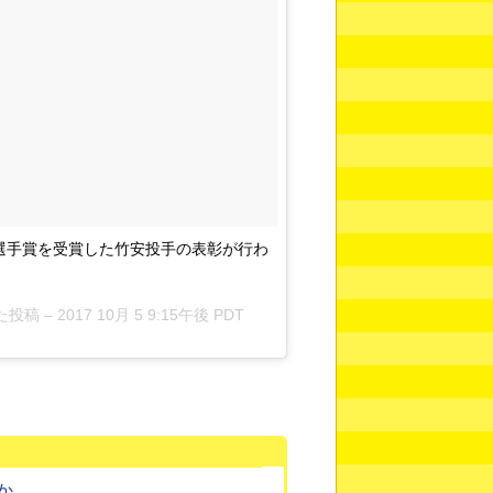
選手賞を受賞した竹安投手の表彰が行わ
た投稿 –
2017 10月 5 9:15午後 PDT
か