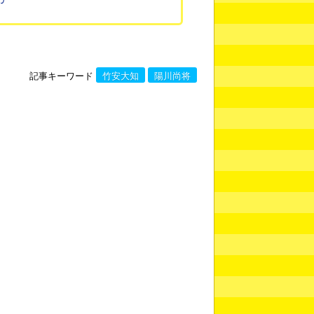
記事キーワード
竹安大知
陽川尚将