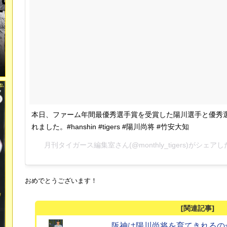
本日、ファーム年間最優秀選手賞を受賞した陽川選手と優秀
れました。#hanshin #tigers #陽川尚将 #竹安大知
月刊タイガース編集室さん(@monthly_tigers)がシェアし
おめでとうございます！
[関連記事]
阪神は陽川尚将を育てきれるの