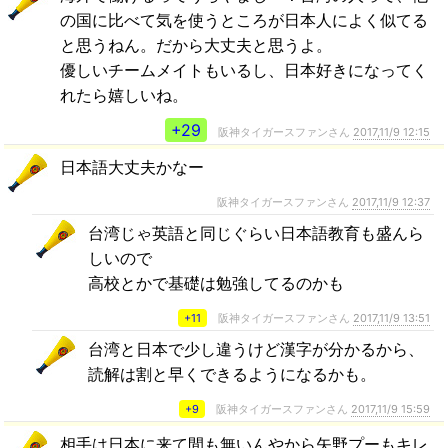
の国に比べて気を使うところが日本人によく似てる
と思うねん。だから大丈夫と思うよ。
優しいチームメイトもいるし、日本好きになってく
れたら嬉しいね。
+29
阪神タイガースファンさん
2017,11/9 12:15
日本語大丈夫かなー
阪神タイガースファンさん
2017,11/9 12:37
台湾じゃ英語と同じぐらい日本語教育も盛んら
しいので
高校とかで基礎は勉強してるのかも
+11
阪神タイガースファンさん
2017,11/9 13:51
台湾と日本で少し違うけど漢字が分かるから、
読解は割と早くできるようになるかも。
+9
阪神タイガースファンさん
2017,11/9 15:59
相手は日本に来て間も無いんやから矢野プーもキレ