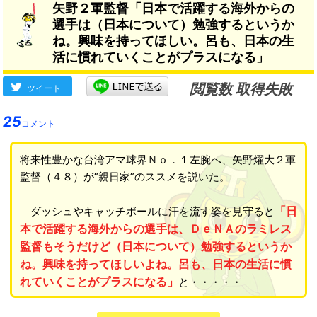
矢野２軍監督「日本で活躍する海外からの
るかわからないので」
選手は（日本について）勉強するというか
ね。興味を持ってほしい。呂も、日本の生
活に慣れていくことがプラスになる」
閲覧数 取得失敗
ツイート
25
コメント
将来性豊かな台湾アマ球界Ｎｏ．１左腕へ、矢野燿大２軍
監督（４８）が“親日家”のススメを説いた。
「日
ダッシュやキャッチボールに汗を流す姿を見守ると
本で活躍する海外からの選手は、ＤｅＮＡのラミレス
監督もそうだけど（日本について）勉強するというか
ね。興味を持ってほしいよね。呂も、日本の生活に慣
れていくことがプラスになる」
と・・・・・