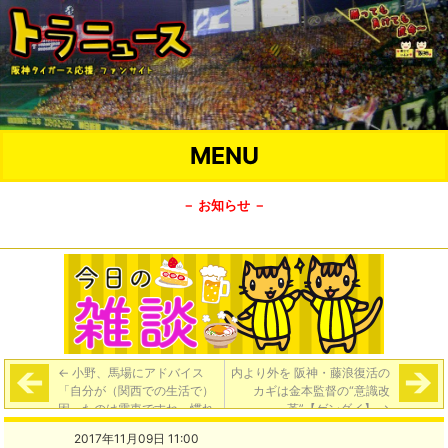
MENU
－ お知らせ －
←
小野、馬場にアドバイス
内より外を 阪神・藤浪復活の
「自分が（関西での生活で）
カギは金本監督の“意識改
困ったのは電車ですね。慣れ
革”【ゲンダイ】
→
ですけど、大阪駅の乗り換え
2017年11月09日 11:00
なんてどこにいけばどういけ