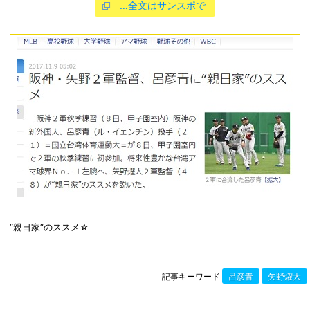
…全文はサンスポで
“親日家”のススメ☆
記事キーワード
呂彦青
矢野燿大