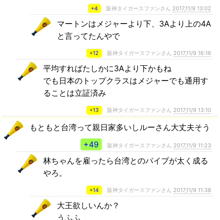
+4
阪神タイガースファンさん
2017,11/9 13:02
マートンはメジャーより下、3Aより上の4A
と言ってたんやで
+12
阪神タイガースファンさん
2017,11/9 16:16
平均すればたしかに3Aより下かもね
でも日本のトップクラスはメジャーでも通用す
ることは立証済み
+13
阪神タイガースファンさん
2017,11/9 13:10
もともと台湾って親日家多いしルーさん大丈夫そう
+49
阪神タイガースファンさん
2017,11/9 11:23
林ちゃんを雇ったら台湾とのパイプが太く成る
やろ。
+14
阪神タイガースファンさん
2017,11/9 11:38
大王欲しいんか？
うふふ