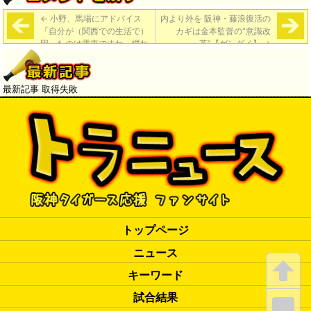
←
小野、馬場にアドバイス
内より外を 阪神・藤浪復活の
「自分が（関西での生活で）
カギは金本監督の“意識改
困ったのは電車ですね。慣れ
革”【ゲンダイ】
→
ですけど、大阪駅の乗り換え
なんてどこにいけばどういけ
るかわからないので」
最新記事 取得失敗
トップページ
ニュース
キーワード
試合結果