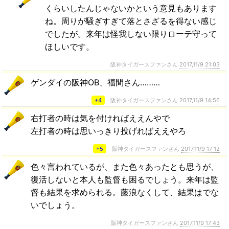
くらいしたんじゃないかという意見もあります
ね。周りが騒ぎすぎて落とさざるを得ない感じ
でしたが。来年は怪我しない限りローテ守って
ほしいです。
阪神タイガースファンさん
2017,11/9 21:03
ゲンダイの阪神OB、福間さん………
+4
阪神タイガースファンさん
2017,11/9 14:56
右打者の時は気を付ければええんやで
左打者の時は思いっきり投げればええやろ
+5
阪神タイガースファンさん
2017,11/9 17:12
色々言われているが、また色々あったとも思うが、
復活しないと本人も監督も困るでしょう。来年は監
督も結果を求められる。藤浪なくして、結果はでな
いでしょう。
阪神タイガースファンさん
2017,11/9 17:43