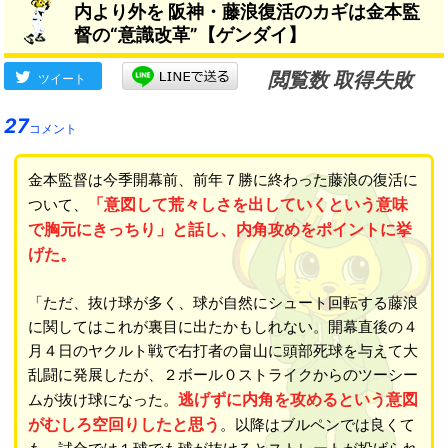
内より外を 阪神・藤浪復活のカギは金本監
ことがプラスになる」
督の“意識改革”【ゲンダイ】
閲覧数 取得失敗
ツイート
27
コメント
金本監督は今季開幕前、前年７勝に終わった藤浪の復活に
「意図して荒々しさを出していくという意味
ついて、
で胸元にきっちり」と話し、内角攻めをポイントに挙
げた。
「ただ、抜け球が多く、球が自然にシュート回転する藤浪
に関してはこれが裏目に出たかもしれない。開幕直後の４
月４日のヤクルト戦で右打者の畠山に頭部死球を与えて大
乱闘に発展したが、２ボール０ストライクからのツーシー
逃げずに内角を攻めるという意図
ムが抜け球になった。
がむしろ空回りしたと思う
。以降はブルペンでは良くて