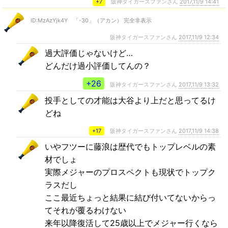
+7
阪神タイガースファンさん
2017,11/9 14:41
ID:MzAzYjk4Y 「-30」（アカン） 完全非表示
阪神タイガースファンさん
2017,11/9 12:34
過大評価じゃないけど…
どんだけ過小評価してんの？
+26
阪神タイガースファンさん
2017,11/9 13:32
投手としての才能は大谷より上だと思ってるけ
どね
+17
阪神タイガースファンさん
2017,11/9 14:38
いやフツーに藤浪は歴代でもトップレベルの素
材でしょ
実際メジャーのプロスペクトも現状でトップク
ラスだし
ここ最近ちょっと結果に結び付いてないからっ
てそれが覆るわけない
来年以降復活して25歳以上でメジャー行くなら