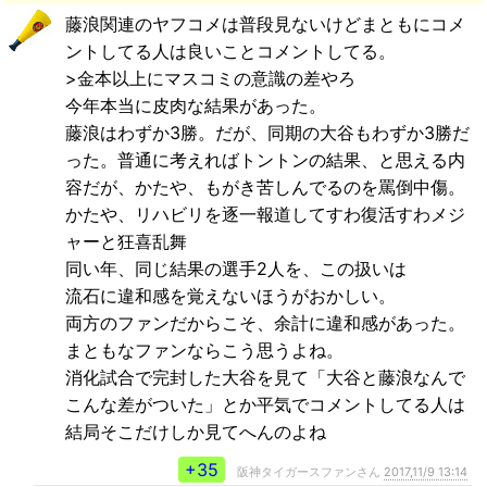
藤浪関連のヤフコメは普段見ないけどまともにコメ
ントしてる人は良いことコメントしてる。
>金本以上にマスコミの意識の差やろ
今年本当に皮肉な結果があった。
藤浪はわずか3勝。だが、同期の大谷もわずか3勝だ
った。普通に考えればトントンの結果、と思える内
容だが、かたや、もがき苦しんでるのを罵倒中傷。
かたや、リハビリを逐一報道してすわ復活すわメジ
ャーと狂喜乱舞
同い年、同じ結果の選手2人を、この扱いは
流石に違和感を覚えないほうがおかしい。
両方のファンだからこそ、余計に違和感があった。
まともなファンならこう思うよね。
消化試合で完封した大谷を見て「大谷と藤浪なんで
こんな差がついた」とか平気でコメントしてる人は
結局そこだけしか見てへんのよね
+35
阪神タイガースファンさん
2017,11/9 13:14