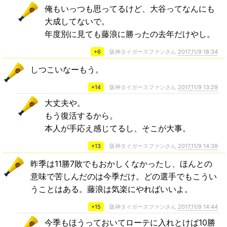
俺もいっつも思ってるけど、大谷ってなんにも
大成してないで。
年度別に見ても藤浪に勝ったの去年だけやし。
+6
阪神タイガースファンさん
2017,11/9 18:34
しつこいなーもう。
+14
阪神タイガースファンさん
2017,11/9 13:29
大丈夫や。
もう復活するから。
本人が手応え感じてるし、そこが大事。
+13
阪神タイガースファンさん
2017,11/9 14:39
昨季は11勝7敗でもおかしくなかったし、ほんとの
意味で苦しんだのは今季だけ。どの選手でもこうい
うことはある。藤浪は気楽にやればいいよ。
+15
阪神タイガースファンさん
2017,11/9 14:44
今季もほうっておいてローテに入れとけば10勝