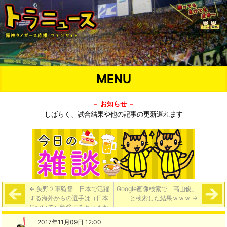
MENU
－ お知らせ －
しばらく、試合結果や他の記事の更新遅れます
←
矢野２軍監督「日本で活躍
Google画像検索で「高山俊」
する海外からの選手は（日本
と検索した結果ｗｗｗ
→
について）勉強するというか
ね。興味を持ってほしい。呂
2017年11月09日 12:00
も、日本の生活に慣れていく