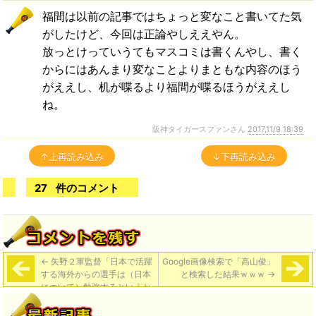
福間は以前の記事ではちょっと変なこと書いてた気
がしたけど、今回は正論やしええやん。
放っとけっていうてもマスコミは書くんやし、書く
からにはあんまり変なことよりまともな内容のほう
がええし、机が喋るより福間が喋るほうがええし
ね。
阪神タイガースファンさん
2017,11/9 18:39
↑上再読み込み
↓下再読み込み
27
件のコメント
←
矢野２軍監督「日本で活躍
Google画像検索で「高山俊」
する海外からの選手は（日本
と検索した結果ｗｗｗ
→
について）勉強するというか
ね。興味を持ってほしい。呂
も、日本の生活に慣れていく