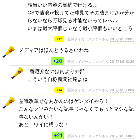
相当いい内容の契約で行けるよ
CSで藤浪が投げてた球見てその凄まじさが分か
らないなら野球見る才能ないってレベル
いまは過大評価じゃなく過小評価もいいところ
+12
阪神タイガースファンさん
2017,11/9 19:03
メディアはほんとうるさいわねー
+20
阪神タイガースファンさん
2017,11/9 12:39
1番厄介なのは内より外部、
こういう自称新聞社達よね
+14
阪神タイガースファンさん
2017,11/9 13:04
意識改革せなあかんのはゲンダイやろ！
こんなクソみたいな記事じゃなくてもっとマシな記
事ないんかい！
あと、ワイに構うな！
+21
阪神タイガースファンさん
2017,11/9 13:02