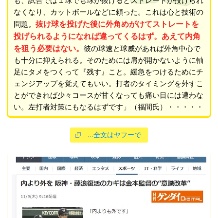
も、試合では１球でも球が抜けるとストレートが投げられ
なくなり、カットボールなどに頼った。これは心と技術の
抜け球を投げた後に外角めがけてストレートを
問題。
投げられるようになれば違ってくるはず。あえて内角
を狙う必要はない。
彼の球速と球威があれば外角中心で
も十分に抑えられる。そのためには肩が開かないように軸
足にタメをつくって『残す』こと。緩急をつけるためにチ
ェンジアップを覚えてもいい。打者のタイミングを外すこ
とができれば少々コースが甘くなっても痛い目には遭わな
い。左打者対策にもなるはずです」（福間氏）・・・・・
…全文はヤフーで