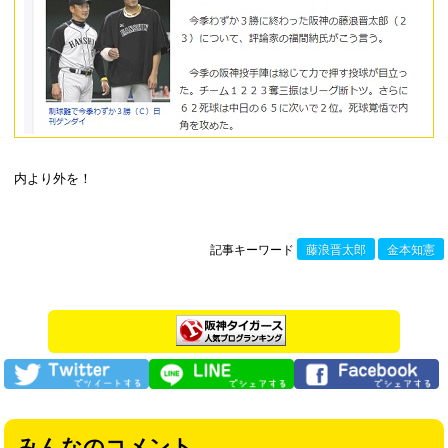
内より外を！
記事キーワード
藤浪晋太郎
金本知憲
みんなのコメント