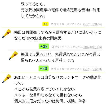
残ってるから。
元は阪神国道線の電停で連絡定期も普通に利用
してたからね。
+8
阪神タイガースファンさん
2017,11/9 15:04
梅田は再開発してるから帰省するたびに迷いそうに
なるな by大阪出身の関東民
+33
阪神タイガースファンさん
2017,11/9 11:03
梅田よう通るけど、先週通れてたとこが今週は
通られへんかったり戸惑うよね
+23
阪神タイガースファンさん
2017,11/9 12:35
ああいうところは自分なりのランドマークや動線作
って、
そこから枝葉を広げていくしかない
メジャーな目印じゃなくて構わないから
個人的に厄介だったのは梅田、横浜、渋谷