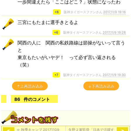
一歩間違えたら「ここはどこ？」状態になったわ
+6
阪神タイガースファンさん
2017,11/9 19:16
三宮にもたまに選手きとるよ
+6
阪神タイガースファンさん
2017,11/9 19:28
関西の人に 関西の私鉄路線は節操がないって言う
と
東京もたいがいヤデ！ って必ず言い返される
（笑）
+7
阪神タイガースファンさん
2017,11/9 19:30
↑上再読み込み
↓下再読み込み
86
件のコメント
←
秋季キャンプ 20171109
矢野２軍監督「日本で活躍す