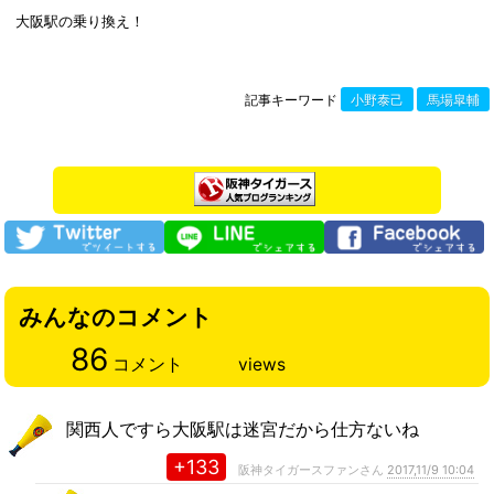
大阪駅の乗り換え！
記事キーワード
小野泰己
馬場皐輔
みんなのコメント
86
コメント
views
関西人ですら大阪駅は迷宮だから仕方ないね
+133
阪神タイガースファンさん
2017,11/9 10:04