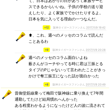
て、日本はあがりの日があって家族サービ
スできるからいいね。子供の学校の送り迎
えしたり、よく家族ででかけたりするよ。
日本を気に入ってる理由の一つなんだ。
+12
阪神タイガースファンさん
2017,11/9 19:42
⬆、これ、週べのメッセのコラムで読んだ
ことあるわ
+9
阪神タイガースファンさん
2017,11/9 20:28
週ベのメッセのコラム面白いよね
薮さんがコーチやってる時に君は三振とる
タイプのPじゃないって言われたことがきっ
かけで奪三振王になった話が面白かった
+8
阪神タイガースファンさん
2017,11/9 20:49
昔御堂筋線乗って梅田で阪神線に乗り換えて7年間
通勤してたけど結局慣れへんかった
ある程度わかるようになったけど人の波に流されて