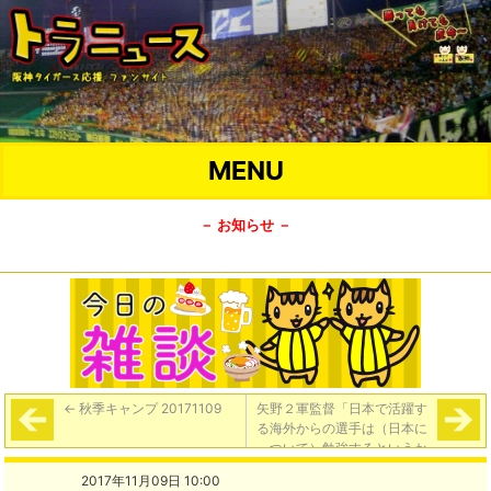
MENU
－ お知らせ －
←
秋季キャンプ 20171109
矢野２軍監督「日本で活躍す
る海外からの選手は（日本に
ついて）勉強するというか
ね。興味を持ってほしい。呂
2017年11月09日 10:00
も、日本の生活に慣れていく