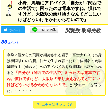
小野、馬場にアドバイス「自分が（関西で
ことがプラスになる」
→
の生活で）困ったのは電車ですね。慣れで
すけど、大阪駅の乗り換えなんてどこにい
けばどういけるかわからないので」
閲覧数 取得失敗
ツイート
86
コメント
今季２勝からの飛躍が期待される岩手・富士大ＯＢ（出身
は福岡県）の右腕。仙台で生まれ育ったＤ１位指名・馬場
皐輔投手（仙台大）へのアドバイスを報道陣から求められ
「自分が（関西での生活で）困ったのは電車です
ると
ね。慣れですけど、大阪駅の乗り換えなんてどこにい
けばどういけるかわからないので」
と“珍エール”を送っ
た。・・・・・
…全文はサンスポで