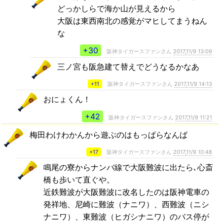
どっかしらで海か山が見えるから
大阪は東西南北の感覚がマヒしてまうねん
な
+30
阪神タイガースファンさん
2017,11/9 13:09
三ノ宮も阪急建て替えでどうなるかなあ
+11
阪神タイガースファンさん
2017,11/9 14:13
おにょくん！
+42
阪神タイガースファンさん
2017,11/9 11:21
梅田わけわかんから遊ぶのはもっぱらなんば
+17
阪神タイガースファンさん
2017,11/9 10:48
鳴尾の寮からナンバ線で大阪難波に出たら､心斎
橋も歩いて直ぐや。
近鉄難波が大阪難波に改名したのは阪神電車の
発祥地、尼崎に難波（ナニワ）、西難波（ニシ
ナニワ）、東難波（ヒガシナニワ）のバス停が