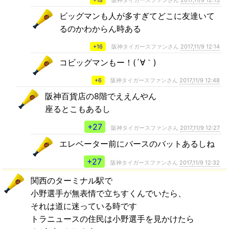
ビッグマンも人が多すぎてどこに友達いて
るのかわからん時ある
+16
阪神タイガースファンさん
2017,11/9 12:14
コビッグマンもー！(´∀｀)
+6
阪神タイガースファンさん
2017,11/9 12:48
阪神百貨店の8階でええんやん
座るとこもあるし
+27
阪神タイガースファンさん
2017,11/9 12:27
エレベーター前にバースのバットあるしね
+27
阪神タイガースファンさん
2017,11/9 12:32
関西のターミナル駅で
小野選手が無表情で立ちすくんでいたら、
それは道に迷っている時です
トラニュースの住民は小野選手を見かけたら