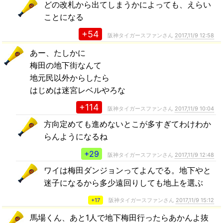
どの改札から出てしまうかによっても、えらい
ことになる
+54
阪神タイガースファンさん
2017,11/9 12:58
あー、たしかに
梅田の地下街なんて
地元民以外からしたら
はじめは迷宮レベルやろな
+114
阪神タイガースファンさん
2017,11/9 10:04
方向定めても進めないとこが多すぎてわけわか
らんようになるね
+29
阪神タイガースファンさん
2017,11/9 12:48
ワイは梅田ダンジョンってよんでる。地下やと
迷子になるから多少遠回りしても地上を選ぶ
+17
阪神タイガースファンさん
2017,11/9 15:12
馬場くん、あと1人で地下梅田行ったらあかんよ抜