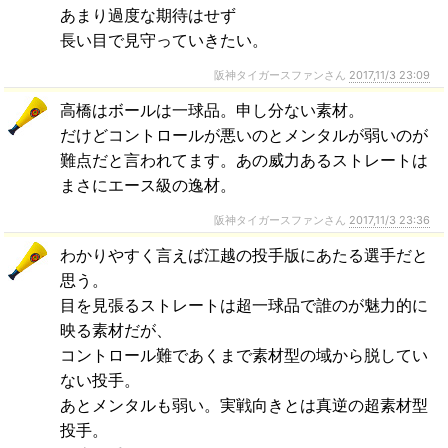
あまり過度な期待はせず
長い目で見守っていきたい。
阪神タイガースファンさん
2017,11/3 23:09
高橋はボールは一球品。申し分ない素材。
だけどコントロールが悪いのとメンタルが弱いのが
難点だと言われてます。あの威力あるストレートは
まさにエース級の逸材。
阪神タイガースファンさん
2017,11/3 23:36
わかりやすく言えば江越の投手版にあたる選手だと
思う。
目を見張るストレートは超一球品で誰のが魅力的に
映る素材だが、
コントロール難であくまで素材型の域から脱してい
ない投手。
あとメンタルも弱い。実戦向きとは真逆の超素材型
投手。