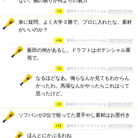
ない。腕の振りが何よりの魅力
+3
阪神タイガースファンさん
2017,11/3 21:44
単に疑問、よく大学３勝で、プロに入れたな、素材
がいいのか？
+14
阪神タイガースファンさん
2017,11/3 21:47
薮田の例があるし、ドラフトはポテンシャル重
視で。
+5
阪神タイガースファンさん
2017,11/3 21:48
なるほどなあ。俺らなんか見てもわからん
かったわ。馬場なんかやったらこれはって
思ったけど。
+5
阪神タイガースファンさん
2017,11/3 22:07
ソフバンが2位で狙ってた選手やし素材はお墨付き
+13
阪神タイガースファンさん
2017,11/3 21:56
ほんとにかぶるわね