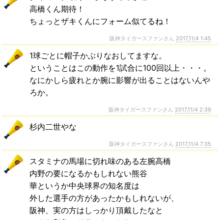
高橋くん期待！
ちょっとザキくんにフォーム似てるね！
阪神タイガースファンさん
2017,11/4 1:45
1球ごとに帽子かぶりなおしてますな。
ということはこの動作を1試合に100回以上・・・。
なにかしら疲れとか腕に影響が出ることはないんや
ろか。
阪神タイガースファンさん
2017,11/4 2:39
杉内二世やな
阪神タイガースファンさん
2017,11/4 7:35
スタミナの馬場に切れ味のある左腕高橋
内野の要になるかもしれない熊谷
華というか中央球界の知名度は
外した選手の方があったかもしれないが、
阪神、実の方はしっかり頂戴したなと