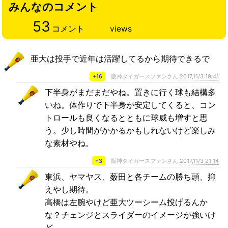
みんなのコメント
53
コメント
views
亜大は投手で近年は活躍してるから期待できるで
+16
阪神タイガースファンさん
2017,11/3 19:41
下半身がまだまだやね。置きに行く球も結構多
いね。体作りで下半身が安定してくると、コン
トロールも良くなるとともに球威も増すと思
う。少し時間がかかるかもしれないけど楽しみ
な素材やね。
+3
阪神タイガースファンさん
2017,11/3 21:14
東浜、ヤマヤス、薮田と各チームの勝ち頭、抑
えやし期待。
高橋は左腕やけど亜大ツーシーム投げるんか
な？チェンジとスライダーのイメージが強いけ
ど…