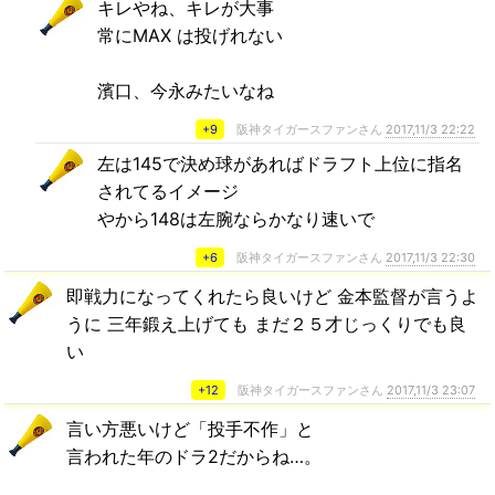
キレやね、キレが大事
常にMAX は投げれない
濱口、今永みたいなね
+9
阪神タイガースファンさん
2017,11/3 22:22
左は145で決め球があればドラフト上位に指名
されてるイメージ
やから148は左腕ならかなり速いで
+6
阪神タイガースファンさん
2017,11/3 22:30
即戦力になってくれたら良いけど 金本監督が言うよ
うに 三年鍛え上げても まだ２５才じっくりでも良
い
+12
阪神タイガースファンさん
2017,11/3 23:07
言い方悪いけど「投手不作」と
言われた年のドラ2だからね…。