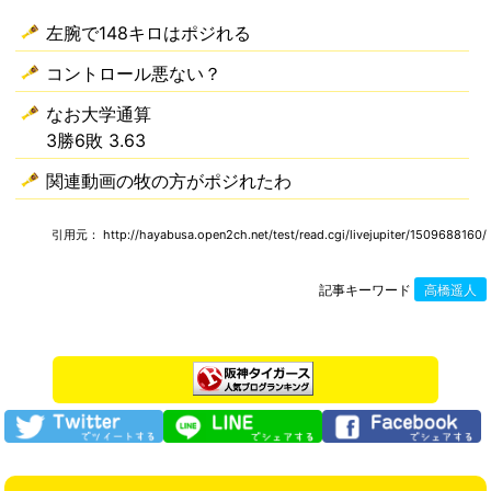
左腕で148キロはポジれる
コントロール悪ない？
なお大学通算
3勝6敗 3.63
関連動画の牧の方がポジれたわ
引用元： http://hayabusa.open2ch.net/test/read.cgi/livejupiter/1509688160/
記事キーワード
高橋遥人