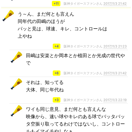
+11
阪神タイガースファンさん
2017,11/3 21:42
う～ん、まだ何とも言えん
同年代の田嶋のほうが
パッと見は、球速、キレ、コントロールは
上やね
+4
阪神タイガースファンさん
2017,11/3 21:23
田嶋は安楽とか岡本とか植田とか光成の世代や
で
+6
阪神タイガースファンさん
2017,11/3 21:42
それは、知ってる
大体、同じ年代ね
+3
阪神タイガースファンさん
2017,11/3 22:19
ワイも同じ意見、まだ何とも言えんな
映像から、速い球やキレのある球でバッタバッ
タ空振り取ってるわけではないし、コントロー
ルもイマイチやしなぁ