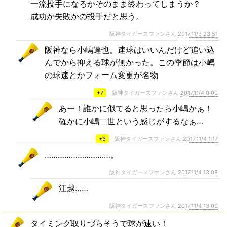
一流投手になるかそのまま終わってしまうか？
成功か失敗かの投手だと思う。
阪神タイガースファンさん
2017,11/3 23:51
阪神なら小嶋達也。速球はいいんだけど追い込
んでから抑える球が無かった。この季節は小嶋
の球速とかフォーム変更が名物
+7
阪神タイガースファンさん
2017,11/4 0:00
あー！誰かに似てると思ったら小嶋かぁ！
確かに小嶋二世という感じがするなぁ…
+3
阪神タイガースファンさん
2017,11/4 1:17
…………………………。
阪神タイガースファンさん
2017,11/4 13:08
江越……
阪神タイガースファンさん
2017,11/4 13:09
タイミング取りづらそうで球が速い！