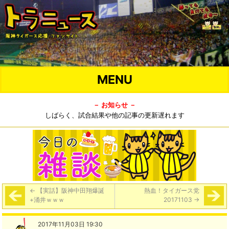
MENU
－ お知らせ －
しばらく、試合結果や他の記事の更新遅れます
←
【実話】阪神中田翔爆誕
熱血！タイガース党
+涌井ｗｗｗ
20171103
→
2017年11月03日 19:30