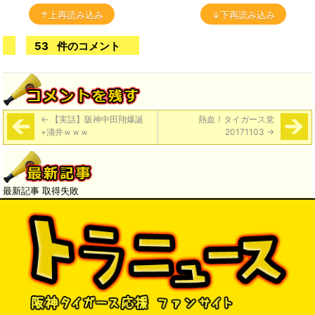
↑上再読み込み
↓下再読み込み
53
件のコメント
←
【実話】阪神中田翔爆誕
熱血！タイガース党
+涌井ｗｗｗ
20171103
→
最新記事 取得失敗