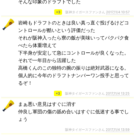
そんな印象のドラフトでした
+3
阪神タイガースファンさん
2017,11/4 10:57
岩崎もドラフトのときは良い真っ直ぐ投げるけどコ
ントロールが酷いという評価だった
それが阪神入ったら寮の飯が美味いってパクパク食
べたら体重増えて
下半身が安定して急にコントロールが良くなった。
それで一年目から活躍した
高橋くんのこの独特の腕の振りは絶対武器になる。
個人的に今年のドラフトナンバーワン投手と思って
るぞ！
+3
阪神タイガースファンさん
2017,11/4 13:25
まぁ悪い意見はすぐに消す
仲良し軍団の傷の舐め合いはすぐに低迷する事でし
ょう
阪神タイガースファンさん
2017,11/4 13:59