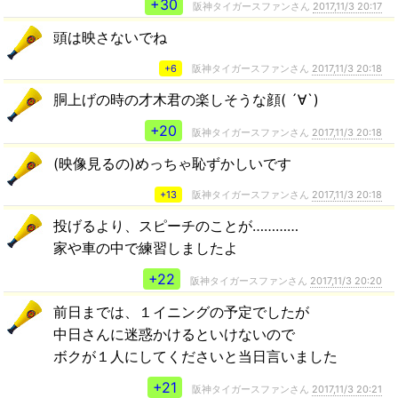
+30
阪神タイガースファンさん
2017,11/3 20:17
頭は映さないでね
+6
阪神タイガースファンさん
2017,11/3 20:18
胴上げの時の才木君の楽しそうな顔( ´∀`)
+20
阪神タイガースファンさん
2017,11/3 20:18
(映像見るの)めっちゃ恥ずかしいです
+13
阪神タイガースファンさん
2017,11/3 20:18
投げるより、スピーチのことが…………
家や車の中で練習しましたよ
+22
阪神タイガースファンさん
2017,11/3 20:20
前日までは、１イニングの予定でしたが
中日さんに迷惑かけるといけないので
ボクが１人にしてくださいと当日言いました
+21
阪神タイガースファンさん
2017,11/3 20:21