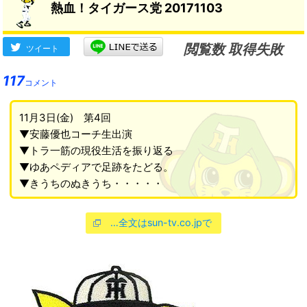
熱血！タイガース党 20171103
閲覧数 取得失敗
ツイート
117
コメント
11月3日(金) 第4回
▼安藤優也コーチ生出演
▼トラ一筋の現役生活を振り返る
▼ゆあペディアで足跡をたどる。
▼きうちのぬきうち・・・・・
…全文はsun-tv.co.jpで