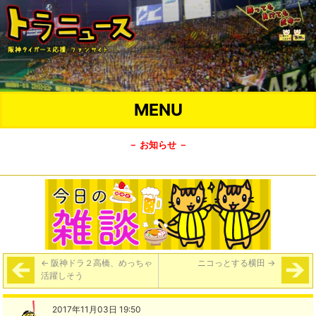
MENU
－ お知らせ －
←
阪神ドラ２高橋、めっちゃ
ニコっとする横田
→
活躍しそう
2017年11月03日 19:50