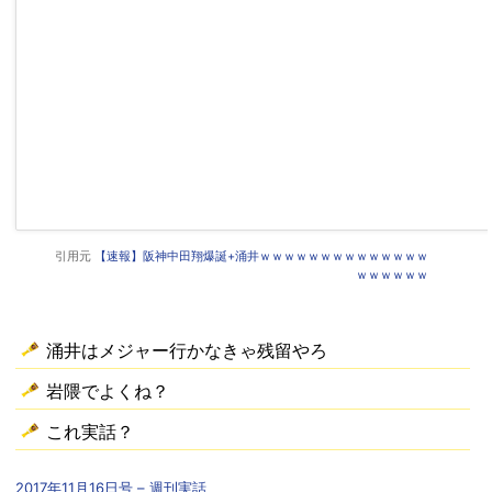
引用元
【速報】阪神中田翔爆誕+涌井ｗｗｗｗｗｗｗｗｗｗｗｗｗｗ
ｗｗｗｗｗｗ
涌井はメジャー行かなきゃ残留やろ
岩隈でよくね？
これ実話？
2017年11月16日号 – 週刊実話