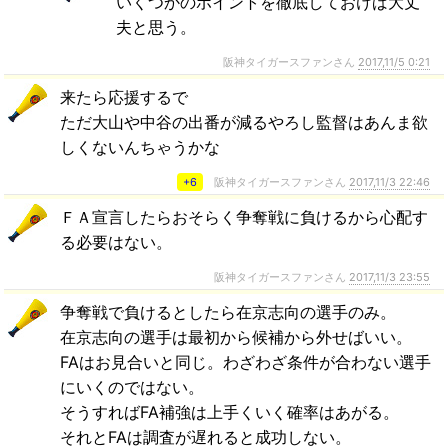
いくつかのポイントを徹底しておけば大丈
夫と思う。
阪神タイガースファンさん
2017,11/5 0:21
来たら応援するで
ただ大山や中谷の出番が減るやろし監督はあんま欲
しくないんちゃうかな
+6
阪神タイガースファンさん
2017,11/3 22:46
ＦＡ宣言したらおそらく争奪戦に負けるから心配す
る必要はない。
阪神タイガースファンさん
2017,11/3 23:55
争奪戦で負けるとしたら在京志向の選手のみ。
在京志向の選手は最初から候補から外せばいい。
FAはお見合いと同じ。わざわざ条件が合わない選手
にいくのではない。
そうすればFA補強は上手くいく確率はあがる。
それとFAは調査が遅れると成功しない。