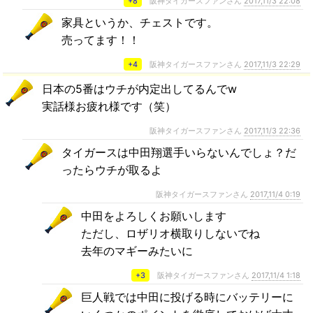
+8
阪神タイガースファンさん
2017,11/3 22:08
家具というか、チェストです。
売ってます！！
+4
阪神タイガースファンさん
2017,11/3 22:29
日本の5番はウチが内定出してるんでw
実話様お疲れ様です（笑）
阪神タイガースファンさん
2017,11/3 22:36
タイガースは中田翔選手いらないんでしょ？だ
ったらウチが取るよ
阪神タイガースファンさん
2017,11/4 0:19
中田をよろしくお願いします
ただし、ロザリオ横取りしないでね
去年のマギーみたいに
+3
阪神タイガースファンさん
2017,11/4 1:18
巨人戦では中田に投げる時にバッテリーに