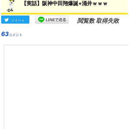
【実話】阪神中田翔爆誕+涌井ｗｗｗ
閲覧数 取得失敗
ツイート
63
コメント