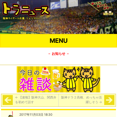
MENU
－ お知らせ －
←
【速報】阪神大山、関西弁
阪神ドラ２高橋、めっちゃ活
を初めて話す
躍しそう
→
2017年11月03日 18:30