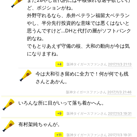
まだ28やし世代的には中核張れる選手欲しいけ
ど、ポジションがね。
外野守れるなら、糸井ベテラン福留大ベテラン
やし、半分先行投資的な意味では悪くはないと
思うんですけど…DHと代打の層がソフトバンク
的なね。
でもとりあえず守備の核、大和の動向が今は気
になりますね。
+4
阪神タイガースファンさん
2017,11/3 21:13
今は大和引き留めに全力で！何が何でも残
さんとあかん。
阪神タイガースファンさん
2017,11/3 21:46
いろんな所に目がいって落ち着かへん。
+9
阪神タイガースファンさん
2017,11/3 19:31
有村架純ちゃんが。
+11
阪神タイガースファンさん
2017,11/3 19:31