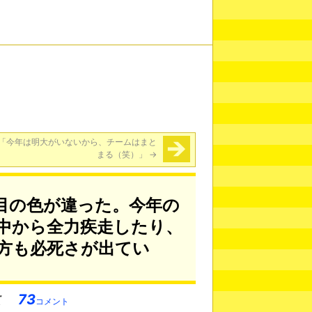
「今年は明大がいないから、チームはまと
まる（笑）」
→
目の色が違った。今年の
中から全力疾走したり、
方も必死さが出てい
73
コメント