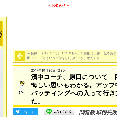
－ お知らせ －
←
桑原「（キャンプは）いきません。年齢的に」香
金本監督
田コーチ「どういう準備をしたらいいか、考えてや
ってもらえたら」
2017年10月30日 12:30
濱中コーチ、原口について「
悔しい思いもわかる。アップ
バッティングへの入って行き
た」
閲覧数 取得失敗
ツイート