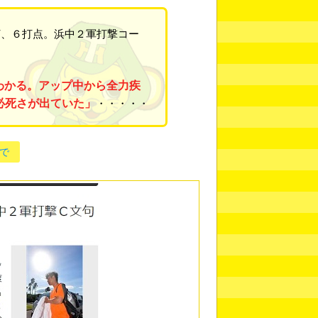
、６打点。浜中２軍打撃コー
わかる。アップ中から全力疾
必死さが出ていた」
・・・・・
で