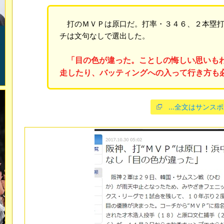
打のＭＶＰは原口だ。打率・３４６、２本塁打
チは文句なしで選出した。
「目の色が違った。ことしの悔しい思いも
走したり、バッティングへの入って行き方も
…全文はサンスポ