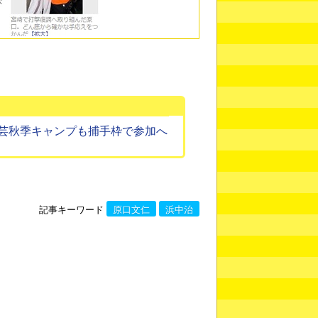
芸秋季キャンプも捕手枠で参加へ
記事キーワード
原口文仁
浜中治