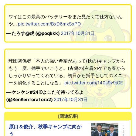
ワイはこの最高のバッテリーをまた見たくて仕方ないん
や…
pic.twitter.com/BxD6mxSxPO
— たろす@虎 (@poqkkk)
2017年10月31日
球団関係者「本人の強い希望があって(秋の)キャンプから
もう一度、捕手でいこうと。(古傷の)右肩のケアも春から
しっかりやってくれている。初日から捕手としてのメニュ
ーを消化することになる」
pic.twitter.com/140s9v9jOE
— ケンケン#24⚾よこたそ待ってるよ
(@KenKenToraTora2)
2017年10月31日
[関連記事]
原口＆俊介、秋季キャンプに向か
う