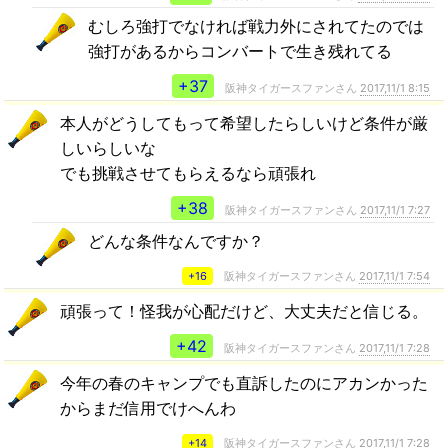
むしろ強打でなければ戦力外にされてたのでは
強打があるからコンバートで生き残れてる
+37
阪神タイガースファンさん
2017,11/1 8:15
本人がどうしてもって希望したらしいけど条件が厳
しいらしいな
でも挑戦させてもらえるなら頑張れ
+38
阪神タイガースファンさん
2017,11/1 7:27
どんな条件なんですか？
+16
阪神タイガースファンさん
2017,11/1 7:54
頑張って！怪我が心配だけど、大丈夫だと信じる。
+42
阪神タイガースファンさん
2017,11/1 7:28
今年の春のキャンプでも直訴したのにアカンかった
からまだ信用でけへんわ
+14
阪神タイガースファンさん
2017,11/1 7:28