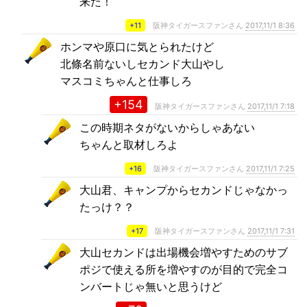
来た！
+11
阪神タイガースファンさん
2017,11/1 8:36
ホンマや原口に気とられたけど
北條名前ないしセカンド大山やし
マスコミちゃんと仕事しろ
+154
阪神タイガースファンさん
2017,11/1 7:18
この時期ネタがないからしゃあない
ちゃんと取材しろよ
+16
阪神タイガースファンさん
2017,11/1 7:25
大山君、キャンプからセカンドじゃなかっ
たっけ？？
+17
阪神タイガースファンさん
2017,11/1 7:31
大山セカンドは出場機会増やすためのサブ
ポジで使える所を増やすのが目的で完全コ
ンバートじゃ無いと思うけど