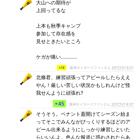
大山への期待が
上回ってるな
上本も秋季キャンプ
参加して存在感を
見せときたいところ
ケガが痛い…………
+14
阪神タイガースファンさん
2017,11/1 8:21
北條君、練習頑張ってアピールしたらええ
やん！厳しい苦しい状況かもしれんけど怪
我せんように頑張れ?
+45
阪神タイガースファンさん
2017,11/1 8:37
そうそう。ペナント蓋開けてシーズン始ま
ってそこでみんながびっくりするほどのア
ピール出来るようにしっかり練習しといた
らいいんよ。色んな報道に惑わされたらあ