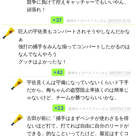
競争に負けて控えキャッチャーでもいいやん、
頑張れ！
+37
阪神タイガースファンさん
2017,11/1 12:13
巨人の宇佐美もコンバートされそうやしなんだかな
ぁ
強打の捕手をみんな揃ってコンバートしたがるのは
なんでなんやろう
グッチはよかったな！
+42
阪神タイガースファンさん
2017,11/1 7:26
宇佐見くんは守備になっていないくらいド下手
だから。梅ちゃんの盗塁阻止率抜くのは簡単じ
ゃないけど、チームが勝つならいいかな。
+23
阪神タイガースファンさん
2017,11/1 7:31
古田が前に「捕手はまずベンチが使わざるを得
ないほど打て。打てれば自由に自分のリードが
できる」的なこといってたけど、最近はすぐコ