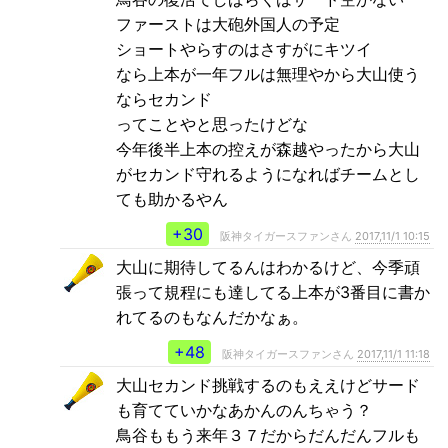
ファーストは大砲外国人の予定
ショートやらすのはさすがにキツイ
なら上本が一年フルは無理やから大山使う
ならセカンド
ってことやと思ったけどな
今年後半上本の控えが森越やったから大山
がセカンド守れるようになればチームとし
ても助かるやん
+30
阪神タイガースファンさん
2017,11/1 10:15
大山に期待してるんはわかるけど、今季頑
張って規程にも達してる上本が3番目に書か
れてるのもなんだかなぁ。
+48
阪神タイガースファンさん
2017,11/1 11:18
大山セカンド挑戦するのもええけどサード
も育てていかなあかんのんちゃう？
鳥谷ももう来年３７だからだんだんフルも