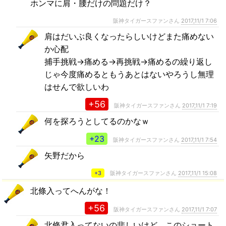
ホンマに肩・腰だけの問題だけ？
阪神タイガースファンさん
2017,11/1 7:06
肩はだいぶ良くなったらしいけどまた痛めない
か心配
捕手挑戦→痛める→再挑戦→痛めるの繰り返し
じゃ今度痛めるともうあとはないやろうし無理
はせんで欲しいわ
+56
阪神タイガースファンさん
2017,11/1 7:19
何を探ろうとしてるのかなｗ
+23
阪神タイガースファンさん
2017,11/1 7:54
矢野だから
+3
阪神タイガースファンさん
2017,11/1 15:08
北條入ってへんがな！
+56
阪神タイガースファンさん
2017,11/1 7:07
北條君入ってないの悲しいけど、このショート