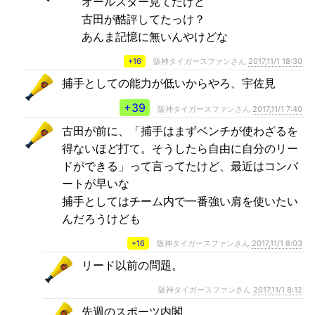
オールスター見てたけど
古田が酷評してたっけ？
あんま記憶に無いんやけどな
+16
阪神タイガースファンさん
2017,11/1 18:30
捕手としての能力が低いからやろ、宇佐見
+39
阪神タイガースファンさん
2017,11/1 7:40
古田が前に、「捕手はまずベンチが使わざるを
得ないほど打て。そうしたら自由に自分のリー
ドができる」って言ってたけど、最近はコンバ
ートが早いな
捕手としてはチーム内で一番強い肩を使いたい
んだろうけども
+16
阪神タイガースファンさん
2017,11/1 8:03
リード以前の問題。
阪神タイガースファンさん
2017,11/1 8:12
先週のスポーツ内閣