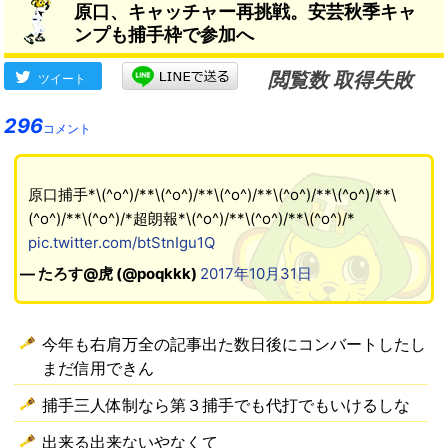
原口、キャッチャー再挑戦。安芸秋季キャ
ンプも捕手枠で参加へ
閲覧数 取得失敗
ツイート
296
コメント
原口捕手*\(^o^)/**\(^o^)/**\(^o^)/**\(^o^)/**\(^o^)/**\
(^o^)/**\(^o^)/*超朗報*\(^o^)/**\(^o^)/**\(^o^)/*
pic.twitter.com/btStnIgu1Q
— たろす@虎 (@poqkkk)
2017年10月31日
今年も右肩万全の記事出た数日後にコンバートしたし
まだ信用できん
捕手三人体制なら第３捕手でも代打でもいけるしな
出来る出来ないやなくて