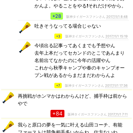
かんよ。やることをやる❗️それだけやから。
+28
阪神タイガースファンさん
2017,11/1 8:48
吐きそうなってる場合じゃない
+3
阪神タイガースファンさん
2017,11/1 15:19
今頃出る記事ってあくまでも予想やん
去年上本だってセカンドのとこであんまり
名前出てなかたのに今年の活躍やん
これから秋季キャンプや春のキャンプオー
プン戦があるからまだまだわからんよ
+7
阪神タイガースファンさん
2017,11/1 17:36
再挑戦がホンマかはわからんけど、捕手枠は前から
やで
+84
阪神タイガースファンさん
2017,11/1 7:11
我らと原口の夢を一気に叶える山田コーチ、有能
ファーストは競争相手多いからね、仕方ないね