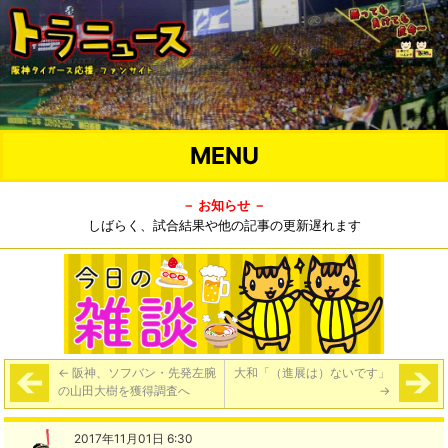
MENU
－ お知らせ －
しばらく、試合結果や他の記事の更新遅れます
←
阪神、ソフバン・先発左腕
大和「（進展は）ないです」
の山田大樹を獲得調査へ
→
2017年11月01日 6:30