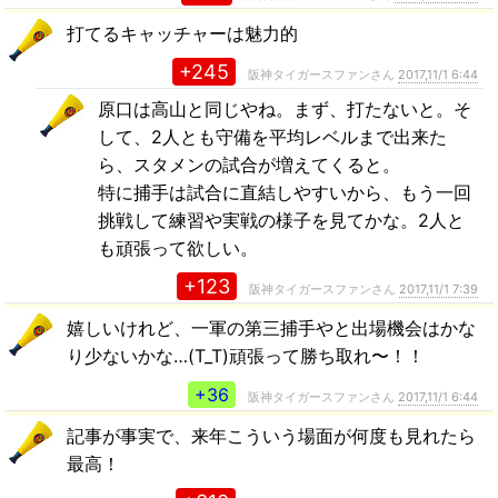
打てるキャッチャーは魅力的
+245
阪神タイガースファンさん
2017,11/1 6:44
原口は高山と同じやね。まず、打たないと。そ
して、2人とも守備を平均レベルまで出来た
ら、スタメンの試合が増えてくると。
特に捕手は試合に直結しやすいから、もう一回
挑戦して練習や実戦の様子を見てかな。2人と
も頑張って欲しい。
+123
阪神タイガースファンさん
2017,11/1 7:39
嬉しいけれど、一軍の第三捕手やと出場機会はかな
り少ないかな…(T_T)頑張って勝ち取れ〜！！
+36
阪神タイガースファンさん
2017,11/1 6:44
記事が事実で、来年こういう場面が何度も見れたら
最高！