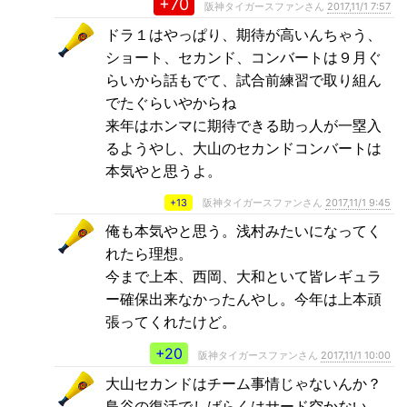
+70
阪神タイガースファンさん
2017,11/1 7:57
ドラ１はやっぱり、期待が高いんちゃう、
ショート、セカンド、コンバートは９月ぐ
らいから話もでて、試合前練習で取り組ん
でたぐらいやからね
来年はホンマに期待できる助っ人が一塁入
るようやし、大山のセカンドコンバートは
本気やと思うよ。
+13
阪神タイガースファンさん
2017,11/1 9:45
俺も本気やと思う。浅村みたいになってく
れたら理想。
今まで上本、西岡、大和といて皆レギュラ
ー確保出来なかったんやし。今年は上本頑
張ってくれたけど。
+20
阪神タイガースファンさん
2017,11/1 10:00
大山セカンドはチーム事情じゃないんか？
鳥谷の復活でしばらくはサード空かない