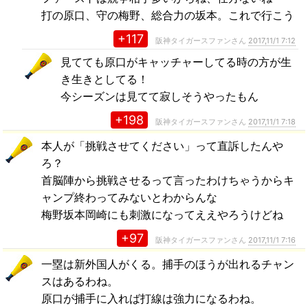
打の原口、守の梅野、総合力の坂本。これで行こう
+117
阪神タイガースファンさん
2017,11/1 7:12
見てても原口がキャッチャーしてる時の方が生
き生きとしてる！
今シーズンは見てて寂しそうやったもん
+198
阪神タイガースファンさん
2017,11/1 7:18
本人が「挑戦させてください」って直訴したんや
ろ？
首脳陣から挑戦させるって言ったわけちゃうからキ
ャンプ終わってみないとわからんな
梅野坂本岡崎にも刺激になってええやろうけどね
+97
阪神タイガースファンさん
2017,11/1 7:16
一塁は新外国人がくる。捕手のほうが出れるチャン
スはあるわね。
原口が捕手に入れば打線は強力になるわね。