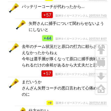
バッテリーコーチが代わったから…
+57
阪神タイガースファンさん
2017,11/1 7:43
矢野さんに捕手について関わらせないよう
にしないと
+44
阪神タイガースファンさん
2017,11/1 8:07
去年のチーム状況だと原口の打力に頼らざる負
えなかったからねぇ
今年は選手層が厚くなって原口に捕手挑戦させ
られるだけの余裕があるから大丈夫だと思う
+57
阪神タイガースファンさん
2017,11/1 8:04
まだいうか
さんざん矢野コーチの悪口言われて心痛めてる
のに
+9
阪神タイガースファンさん
2017,11/1 8:31
仕方がない