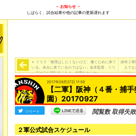
－ お知らせ －
しばらく、試合結果や他の記事の更新遅れます
←
ドリス「無理はしたくないけど、働くために来て
掛布２軍
いる。休みに来ているのではない」金本監督、リリ
人でも
ーフはフル回転で「もう、終盤だからね」
「そうい
2017年09月27日 11:59
【二軍】阪神（４番・捕手狩
園）20170927
閲覧数 取得失敗
ツイート
２軍公式試合スケジュール