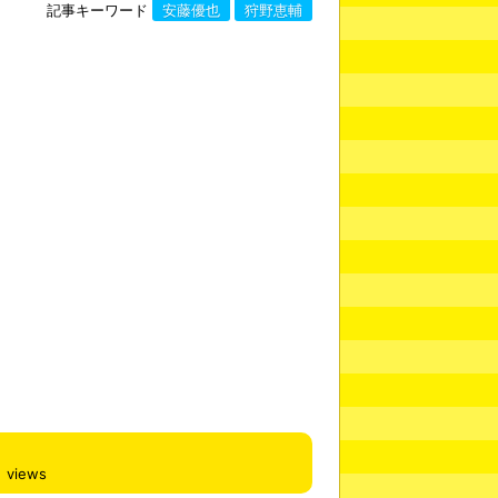
記事キーワード
安藤優也
狩野恵輔
views