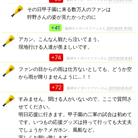
その日甲子園に来る数万人のファンは
狩野さんの姿が見たかったのに
+41
阪神タイガースファンさん
2017,9/26 10:02
アカン。こんなん観たら泣いてまう。
現地行ける人達が羨ましいです。
+74
阪神タイガースファンさん
2017,9/26 8:42
ファンの目からの雨は仕方ないとしても、どうか空
から雨が降りませんように…！！
+72
阪神タイガースファンさん
2017,9/26 8:47
すみません、聞ける人がいないので、ここで質問さ
せてください。
明日応援に行きます。甲子園の二軍の試合は初めて
です。いつもの応援グッズは持って行っても大丈夫
でしょうか？メガホン、風船など。
宜しくお願い致します。