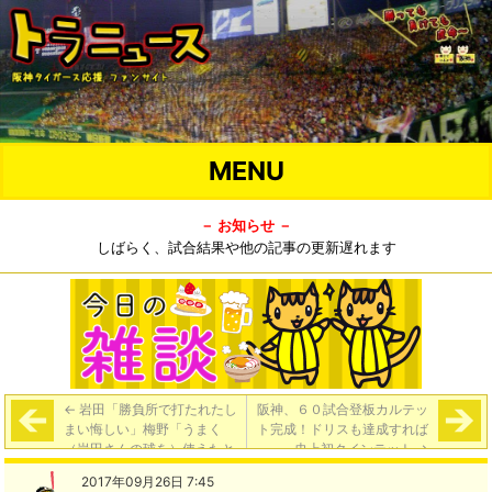
MENU
－ お知らせ －
しばらく、試合結果や他の記事の更新遅れます
←
岩田「勝負所で打たれたし
阪神、６０試合登板カルテッ
まい悔しい」梅野「うまく
ト完成！ドリスも達成すれば
（岩田さんの球を）使えたと
史上初クインテット
→
ころもあったんですけど。結
2017年09月26日 7:45
果、嶺井に打たれてしまっ