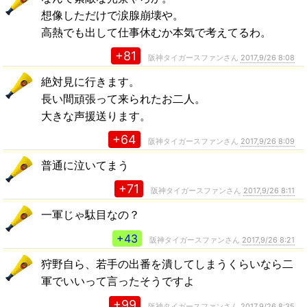
想像しただけで涙腺崩壊や。
高熱でも出して仕事休むか本気で考えてるわ。
+81
阪神タイガースファンさん
2017,9/26 8:08
絶対見に行きます。
長い間頑張って来られたお二人。
大きな声援送ります。
+64
阪神タイガースファンさん
2017,9/26 8:09
普通に泣いてまう
+71
阪神タイガースファンさん
2017,9/26 8:11
一軍じゃ駄目なの？
+43
阪神タイガースファンさん
2017,9/26 8:21
狩野自ら、若手の出番を潰してしまうくらいなら二
軍でいいって言ったそうですよ
+99
阪神タイガースファンさん
2017,9/26 8:35