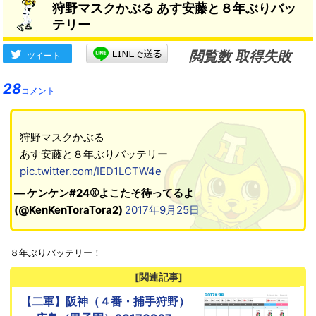
狩野マスクかぶる あす安藤と８年ぶりバッ
た」
テリー
閲覧数 取得失敗
ツイート
28
コメント
狩野マスクかぶる
あす安藤と８年ぶりバッテリー
pic.twitter.com/IED1LCTW4e
— ケンケン#24⚾よこたそ待ってるよ
(@KenKenToraTora2)
2017年9月25日
８年ぶりバッテリー！
[関連記事]
【二軍】阪神（４番・捕手狩野）