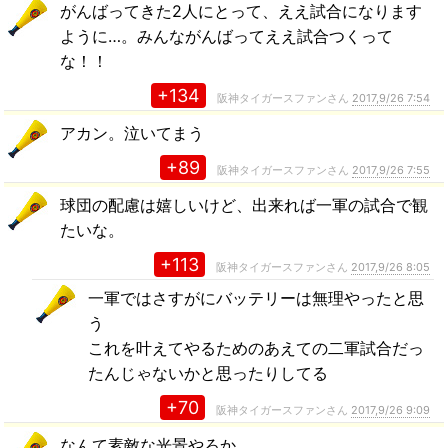
がんばってきた2人にとって、ええ試合になります
ように…。みんながんばってええ試合つくって
な！！
+134
阪神タイガースファンさん
2017,9/26 7:54
アカン。泣いてまう
+89
阪神タイガースファンさん
2017,9/26 7:55
球団の配慮は嬉しいけど、出来れば一軍の試合で観
たいな。
+113
阪神タイガースファンさん
2017,9/26 8:05
一軍ではさすがにバッテリーは無理やったと思
う
これを叶えてやるためのあえての二軍試合だっ
たんじゃないかと思ったりしてる
+70
阪神タイガースファンさん
2017,9/26 9:09
なんて素敵な光景やろか。