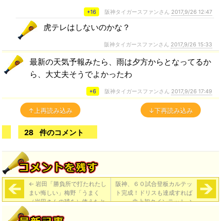
+16
阪神タイガースファンさん
2017,9/26 12:47
虎テレはしないのかな？
阪神タイガースファンさん
2017,9/26 15:33
最新の天気予報みたら、雨は夕方からとなってるか
ら、大丈夫そうでよかったわ
+6
阪神タイガースファンさん
2017,9/26 17:49
↑上再読み込み
↓下再読み込み
28
件のコメント
←
岩田「勝負所で打たれたし
阪神、６０試合登板カルテッ
まい悔しい」梅野「うまく
ト完成！ドリスも達成すれば
（岩田さんの球を）使えたと
史上初クインテット
→
ころもあったんですけど。結
果、嶺井に打たれてしまっ