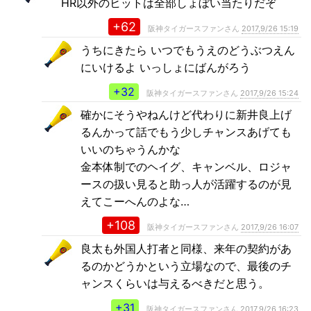
HR以外のヒットは全部しょぼい当たりだぞ
+62
阪神タイガースファンさん
2017,9/26 15:19
うちにきたら いつでもうえのどうぶつえん
にいけるよ いっしょにばんがろう
+32
阪神タイガースファンさん
2017,9/26 15:24
確かにそうやねんけど代わりに新井良上げ
るんかって話でもう少しチャンスあげても
いいのちゃうんかな
金本体制でのヘイグ、キャンベル、ロジャ
ースの扱い見ると助っ人が活躍するのが見
えてこーへんのよな…
+108
阪神タイガースファンさん
2017,9/26 16:07
良太も外国人打者と同様、来年の契約があ
るのかどうかという立場なので、最後のチ
ャンスくらいは与えるべきだと思う。
+31
阪神タイガースファンさん
2017,9/26 16:23