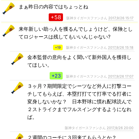
まぁ昨日の内容ではちょっとね
+58
阪神タイガースファンさん
2017,9/26 15:17
来年新しい助っ人を獲るんでしょうけど、保険とし
てロジャースは残してもいいんじゃない?
+19
阪神タイガースファンさん
2017,9/26 15:18
金本監督の意向をよく聞いて新外国人を獲得し
てほしい。
+23
阪神タイガースファンさん
2017,9/26 17:07
３ヶ月？期間限定でシーツなど外人に打撃コー
チしてもらえば、本塁打打てて打率でる打者に
変身しないかな？ 日本野球に慣れ配球読んで
２ストライクまでフルスイングするようになれ
ば。
阪神タイガースファンさん
2017,9/26 20:00
２週間のコーチに３回来てもらうとか？