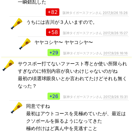
一瞬錯乱した
+82
阪神タイガースファンさん
2017,9/26 15:26
うちには吉川が３人いますので。
+58
阪神タイガースファンさん
2017,9/26 15:27
ヤヤコシヤ〜 ヤヤコシヤ〜
+29
阪神タイガースファンさん
2017,9/26 16:16
サウスポー打てないファースト専とか使い所限られ
すぎなのに特別内容が良いわけじゃないのがね
最初の頃選球眼良いとか言われてたけどそれも無く
なった？
+26
阪神タイガースファンさん
2017,9/26 15:31
同意ですね
最初はアウトコースを見極めていたが、最近は
クソボールを振るようになってきた
極め付けはど真ん中を見逃すこと