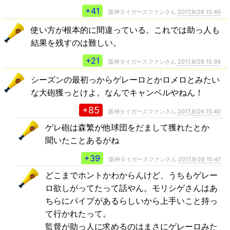
+41
阪神タイガースファンさん
2017,9/26 15:46
使い方が根本的に間違っている。これでは助っ人も
結果を残すのは難しい。
+21
阪神タイガースファンさん
2017,9/26 15:39
シーズンの最初っからゲレーロとかロメロとみたい
な大砲獲っとけよ。なんでキャンベルやねん！
+85
阪神タイガースファンさん
2017,9/26 15:40
ゲレ砲は森繁が他球団をだまして獲れたとか
聞いたことあるがね
+39
阪神タイガースファンさん
2017,9/26 15:47
どこまでホントかわからんけど、うちもゲレー
ロ欲しがってたって話やん。モリシゲさんはあ
ちらにパイプがあるらしいから上手いこと持っ
て行かれたって。
監督が助っ人に求めるのはまさにゲレーロみた