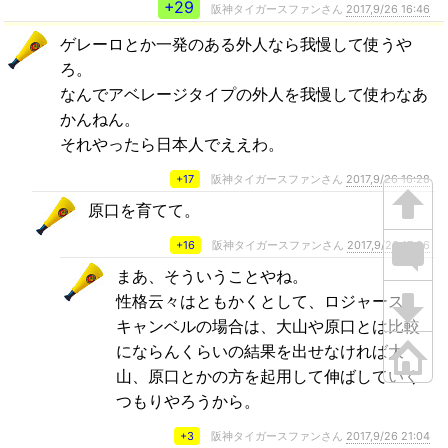
+29
阪神タイガースファンさん
2017,9/26 16:46
ゲレーロとか一発のある外人なら我慢して使うや
ろ。
なんでアベレージタイプの外人を我慢して使わなあ
かんねん。
それやったら日本人でええわ。
+17
阪神タイガースファンさん
2017,9/26 16:28
原口を育てて。
+16
阪神タイガースファンさん
2017,9/26 17:26
まあ、そういうことやね。
性格云々はともかくとして、ロジャース、
キャンベルの場合は、大山や原口とは比較
にならんくらいの結果を出せなければ大
山、原口とかの方を起用して伸ばしていく
つもりやろうから。
+3
阪神タイガースファンさん
2017,9/26 21:04