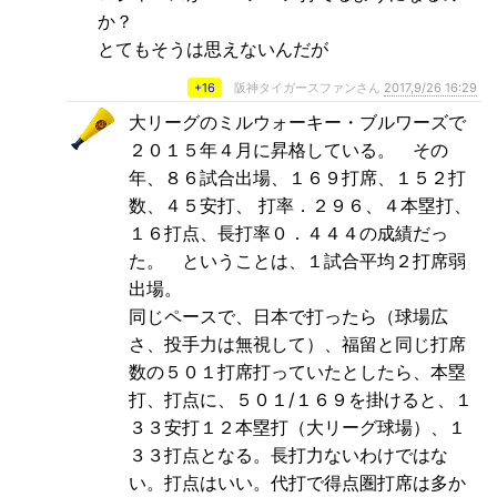
か？
とてもそうは思えないんだが
+16
阪神タイガースファンさん
2017,9/26 16:29
大リーグのミルウォーキー・ブルワーズで
２０１５年４月に昇格している。 その
年、８６試合出場、１６９打席、１５２打
数、４５安打、 打率．２９６、４本塁打、
１６打点、長打率０．４４４の成績だっ
た。 ということは、１試合平均２打席弱
出場。
同じペースで、日本で打ったら（球場広
さ、投手力は無視して）、福留と同じ打席
数の５０１打席打っていたとしたら、本塁
打、打点に、５０１/１６９を掛けると、１
３３安打１２本塁打（大リーグ球場）、１
３３打点となる。長打力ないわけではな
い。打点はいい。代打で得点圏打席は多か