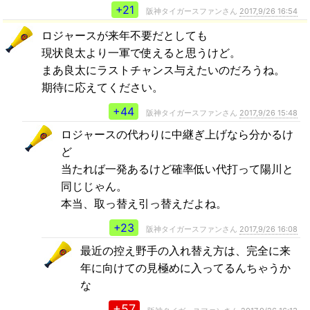
+21
阪神タイガースファンさん
2017,9/26 16:54
ロジャースが来年不要だとしても
現状良太より一軍で使えると思うけど。
まあ良太にラストチャンス与えたいのだろうね。
期待に応えてください。
+44
阪神タイガースファンさん
2017,9/26 15:48
ロジャースの代わりに中継ぎ上げなら分かるけ
ど
当たれば一発あるけど確率低い代打って陽川と
同じじゃん。
本当、取っ替え引っ替えだよね。
+23
阪神タイガースファンさん
2017,9/26 16:08
最近の控え野手の入れ替え方は、完全に来
年に向けての見極めに入ってるんちゃうか
な
+57