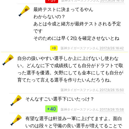
阪神タイガースファンさん
2017,9/26 16:13
最終テストに決まってるやん
わからないの？
あとは今成と緒方が最終テストされる予定
です
そのためには早く2位を確定させないとね
+9
阪神タイガースファンさん
2017,9/26 16:42
自分の扱いやすい選手しか上に上げないし使わな
い。どんなに下で成績残しても自分がドラフトで取
った選手を優遇。矢野にしても金本にしても自分が
育てたって言える選手を作りたいんだろうね。
阪神タイガースファンさん
2017,9/26 15:50
そんなすごい選手下にいたっけ？
+40
阪神タイガースファンさん
2017,9/26 15:58
有望な選手は軒並み一軍に上げてますよ。面白
いのは段々と守備の良い選手が増えてることで