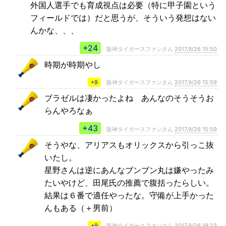
外国人選手でも育成視点は必要（特に甲子園という
フィールドでは）だと思うが、そういう発想はない
んかな、、、
+24
阪神タイガースファンさん
2017,9/26 15:50
時期が時期やし
+9
阪神タイガースファンさん
2017,9/26 15:59
ブラゼルは凄かったよね あんなのそうそうお
らんやろなぁ
+43
阪神タイガースファンさん
2017,9/26 15:59
そうやな、アリアスもオリックスから引っこ抜
いたし。
星野さんは逆にあんなブンブン丸は嫌やったみ
たいやけど、田尾氏の推薦で腹括ったらしい。
結果は６番で適任やったな。守備が上手かった
んもある（＋男前）
+9
阪神タイガースファンさん
2017,9/26 19:23