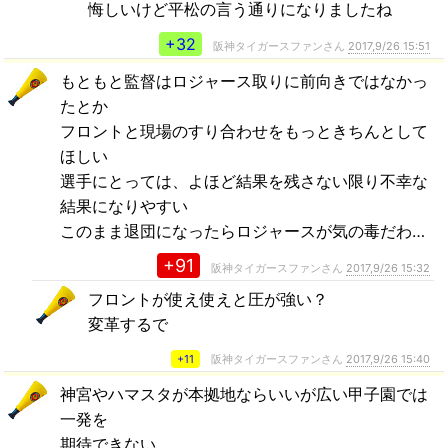
悔しいけど平松の言う通りになりましたね
+32
阪神タイガースファンさん
2017,9/26 15:51
もともと監督はロジャース取りに前向きではなかっ
たとか
フロントと現場のすり合わせをもっときちんとして
ほしい
選手にとっては、よほど結果を残さない限り不幸な
結果になりやすい
このまま退団になったらロジャースが気の毒だわ…
+91
阪神タイガースファンさん
2017,9/26 15:32
フロントが使え使えと圧が強い？
変革するで
+11
阪神タイガースファンさん
2017,9/26 15:40
神宮やハマスタが本拠地ならいいが広い甲子園では
一発を
期待できない