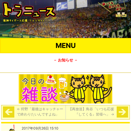
MENU
－ お知らせ －
←
狩野「最後はキャッチャー
【再放送】鳥谷「いつも応援
で終わりたいんですよね」
『してくる』皆様へ」
→
2017年09月26日 15:10