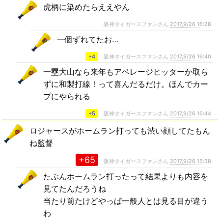
虎柄に染めたらええやん
阪神タイガースファンさん
2017,9/26 16:28
一個ずれてたお…
+4
阪神タイガースファンさん
2017,9/26 16:40
一塁大山なら来年もアベレージヒッターか取ら
ずに和製打線！って喜んだるだけ。ほんでカー
プにやられる
+5
阪神タイガースファンさん
2017,9/26 16:44
ロジャースがホームラン打っても渋い顔してたもん
ね監督
+65
阪神タイガースファンさん
2017,9/26 15:38
たぶんホームラン打ったって結果よりも内容を
見てたんだろうね
当たり前たけどやっぱ一般人とは見る目が違う
わ