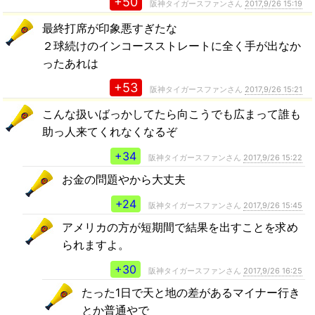
+50
阪神タイガースファンさん
2017,9/26 15:19
最終打席が印象悪すぎたな
２球続けのインコースストレートに全く手が出なか
ったあれは
+53
阪神タイガースファンさん
2017,9/26 15:21
こんな扱いばっかしてたら向こうでも広まって誰も
助っ人来てくれなくなるぞ
+34
阪神タイガースファンさん
2017,9/26 15:22
お金の問題やから大丈夫
+24
阪神タイガースファンさん
2017,9/26 15:45
アメリカの方が短期間で結果を出すことを求め
られますよ。
+30
阪神タイガースファンさん
2017,9/26 16:25
たった1日で天と地の差があるマイナー行き
とか普通やで