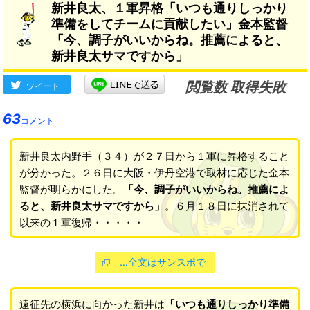
新井良太、１軍昇格「いつも通りしっかり
準備をしてチームに貢献したい」金本監督
「今、調子がいいからね。推薦によると、
新井良太サマですから」
閲覧数 取得失敗
ツイート
63
コメント
新井良太内野手（３４）が２７日から１軍に昇格すること
が分かった。２６日に大阪・伊丹空港で取材に応じた金本
監督が明らかにした。
「今、調子がいいからね。推薦によ
ると、新井良太サマですから」
。６月１８日に抹消されて
以来の１軍復帰・・・・・
…全文はサンスポで
遠征先の横浜に向かった新井は
「いつも通りしっかり準備