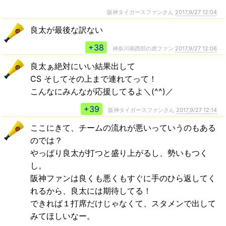
阪神タイガースファンさん
2017,9/27 12:04
良太が最後な訳ない
+38
神奈川南西部の虎ファン
2017,9/27 12:06
良太ぁ絶対にいい結果出して
CS そしてその上まで連れてって！
こんなにみんなが応援してるよ＼(^^)／
+39
阪神タイガースファンさん
2017,9/27 12:14
ここにきて、チームの流れが悪いっていうのもある
のでは？
やっぱり良太が打つと盛り上がるし、勢いもつく
し。
阪神ファンは良くも悪くもすぐに手のひら返してく
れるから、良太には期待してる！
できれば１打席だけじゃなくて、スタメンで出して
みてほしいなー。