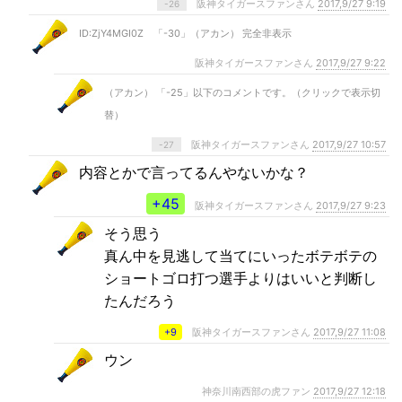
阪神タイガースファンさん
2017,9/27 9:19
-26
ID:ZjY4MGI0Z 「-30」（アカン） 完全非表示
阪神タイガースファンさん
2017,9/27 9:22
（アカン） 「-25」以下のコメントです。（クリックで表示切
替）
阪神タイガースファンさん
2017,9/27 10:57
-27
内容とかで言ってるんやないかな？
+45
阪神タイガースファンさん
2017,9/27 9:23
そう思う
真ん中を見逃して当てにいったボテボテの
ショートゴロ打つ選手よりはいいと判断し
たんだろう
+9
阪神タイガースファンさん
2017,9/27 11:08
ウン
神奈川南西部の虎ファン
2017,9/27 12:18