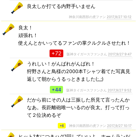
良太しか打てる内野手いません
神奈川南西部の虎ファン
2017,9/27 10:12
良太！
頑張れ！
使えんとかいってるファンの掌クルクルさせたれ！
+72
阪神タイガースファンさん
2017,9/27 9:47
うれしい！がんばれがんばれ！
狩野さんと鳥様の2000本Tシャツ着てた写真見
返して朝からうるっときました(;_;)
+44
阪神タイガースファンさん
2017,9/27 9:52
だから前にその人は三振した所見て言ったんか
なあ。長距離砲唯一いるのが良太。打って打っ
て２位決めるぞ
+6
神奈川南西部の虎ファン
2017,9/27 10:17
ヒット1本につきハグ1回していいよ、ホームランだ