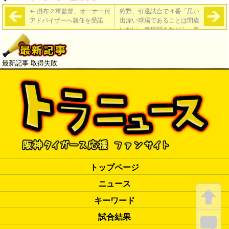
←
掛布２軍監督、オーナー付
狩野、引退試合で４番「思い
アドバイザーへ就任を受諾
出深い球場であることは間違
いない。声援聞きながら、楽
しみながら頑張りたい」
→
最新記事 取得失敗
トップページ
ニュース
キーワード
試合結果