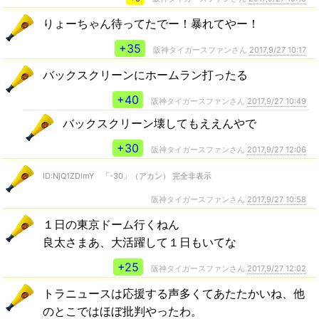
りょーちゃん待ってたでー！暴れてやー！
+35
阪神タイガースファンさん
2017,9/27 10:17
バックスクリーンにホームラン打ったる
+40
阪神タイガースファンさん
2017,9/27 10:49
バックスクリーン壊してもええんやで
+30
阪神タイガースファンさん
2017,9/27 12:06
ID:NjQ1ZDlmY 「-30」（アカン） 完全非表示
阪神タイガースファンさん
2017,9/27 10:58
１日の東京ドーム行くねん
良太さまあ、大活躍して１日もいてな
+25
阪神タイガースファンさん
2017,9/27 12:02
トラニュースは応援する声多くてあたたかいね、他
のとこではほぼ批判やったわ。