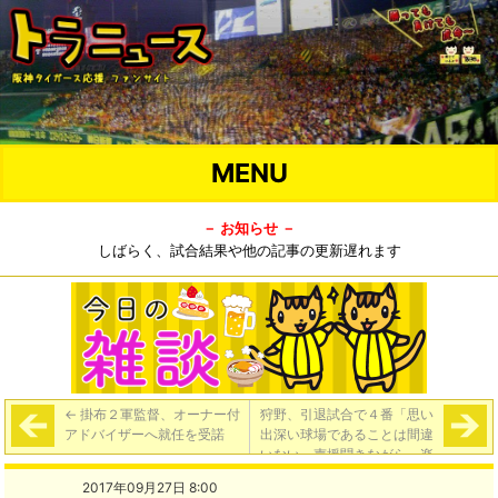
MENU
－ お知らせ －
しばらく、試合結果や他の記事の更新遅れます
←
掛布２軍監督、オーナー付
狩野、引退試合で４番「思い
アドバイザーへ就任を受諾
出深い球場であることは間違
いない。声援聞きながら、楽
しみながら頑張りたい」
→
2017年09月27日 8:00