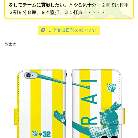
をしてチームに貢献したい」
とやる気十分。２軍では打率
２割８分８厘、９本塁打、３１打点・・・・・
…全文は日刊スポーツで
良太☆