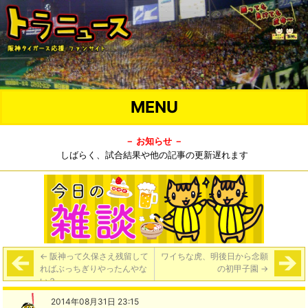
MENU
－ お知らせ －
しばらく、試合結果や他の記事の更新遅れます
←
阪神って久保さえ残留して
ワイちな虎、明後日から念願
ればぶっちぎりやったんやな
の初甲子園
→
い？
2014年08月31日 23:15