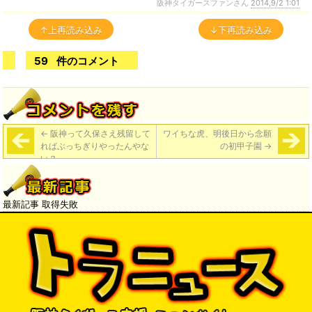
阪神タイガースファンさん
2014,9/2 1:01
↑上再読み込み
↓下再読み込み
59
件のコメント
←
阪神って久保さえ残留して
ワイちな虎、明後日から念願
ればぶっちぎりやったんやな
の初甲子園
→
い？
最新記事 取得失敗