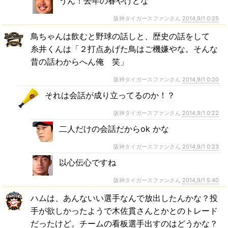
うん！去年の春やけどな
阪神タイガースファンさん
2014,9/1 0:25
鳥ちゃんは飲むと野球の話しと、歴史の話をして
糸井くんは「２打点あげた鳥はご機嫌やな。そんな
昔の話わからへん俺 笑」
阪神タイガースファンさん
2014,9/1 0:20
それは会話が成り立ってるのか！？
阪神タイガースファンさん
2014,9/1 0:22
二人だけの会話だからok かな
阪神タイガースファンさん
2014,9/1 0:23
以心伝心ですね
阪神タイガースファンさん
2014,9/1 5:40
ハムは、あんないい選手なんで放出したんかな？投
手が欲しかったようで木佐貫さんとかとのトレード
だったけど。チームの看板選手出すのはどうかな？