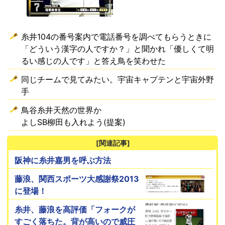
糸井104の番号案内で電話番号を調べてもらうときに
「どういう漢字の人ですか？」と聞かれ「優しくて明
るい感じの人です」と答え鳥を笑わせた
同じチームで見てみたい。宇宙キャプテンと宇宙外野
手
鳥谷糸井天然の世界か
よしSB柳田も入れよう(提案)
[関連記事]
阪神に糸井嘉男を呼ぶ方法
藤浪、関西スポーツ大感謝祭2013
に登場！
糸井、藤浪を高評価「フォークが
すごく落ちた。背が高いので威圧