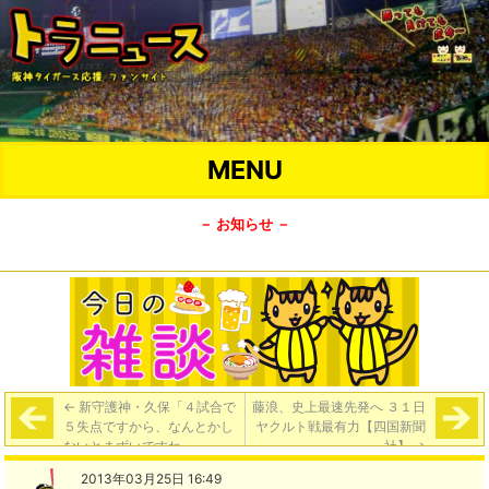
MENU
－ お知らせ －
←
新守護神・久保「４試合で
藤浪、史上最速先発へ ３１日
５失点ですから、なんとかし
ヤクルト戦最有力【四国新聞
ないとまずいですね」
社】
→
2013年03月25日 16:49