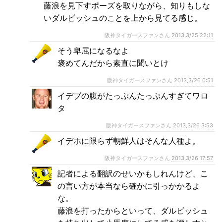
藤浪を見下すポーズを取りながら、知りもしな
いダルビッシュのことを上から見てる感じ。
阪神タイガースファンさん
2013,3/25 22:11
そう卑屈になるなよ
褒めてんだから素直に聞いとけ
阪神タイガースファンさん
2013,3/26 0:51
イデブの腹がたっぷんたっぷんすぎてワロ
タ
阪神タイガースファンさん
2013,3/26 3:53
イデホに限らず朝鮮人はそんな人種よ。
阪神タイガースファンさん
2013,3/26 17:57
記者による翻訳のせいかもしれんけど、こ
の言い方が本当なら確かに引っかかるよ
な。
藤浪を打ったからといって、ダルビッシュ