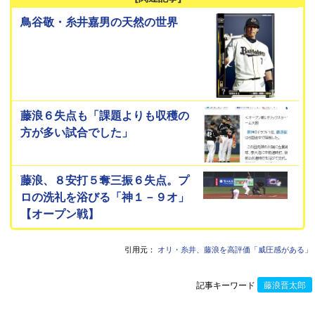
鳥谷敬・糸井嘉男の天然の世界
藤浪６失点も「課題よりも収穫の
方が多い試合でした」
藤浪、８安打５奪三振６失点。プ
ロの洗礼を浴びる「神１－９オ」
【オープン戦】
引用元：
オリ・糸井、藤浪を高評価「威圧感がある」
記事キーワード
藤浪晋太郎