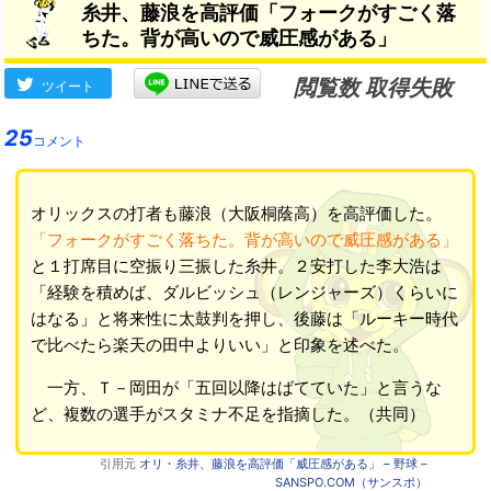
糸井、藤浪を高評価「フォークがすごく落
ちた。背が高いので威圧感がある」
閲覧数 取得失敗
ツイート
25
コメント
オリックスの打者も藤浪（大阪桐蔭高）を高評価した。
「フォークがすごく落ちた。背が高いので威圧感がある」
と１打席目に空振り三振した糸井。２安打した李大浩は
「経験を積めば、ダルビッシュ（レンジャーズ）くらいに
はなる」と将来性に太鼓判を押し、後藤は「ルーキー時代
で比べたら楽天の田中よりいい」と印象を述べた。
一方、Ｔ－岡田が「五回以降はばてていた」と言うな
ど、複数の選手がスタミナ不足を指摘した。（共同）
引用元
オリ・糸井、藤浪を高評価「威圧感がある」 – 野球 –
SANSPO.COM（サンスポ）