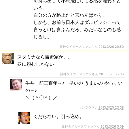
を持ち出して小馬鹿にしてる感を漂わすと
いう。
自分の方が格上だと言わんばかり。
しかも、お前ら日本人はダルビッシュって
言っとけば喜ぶんだろ、みたいなものも感
じるし。
阪神タイガースファンさん
2013,3/26 20:50
スタミナなら吉野家か。。。
奴に頼むしかない
阪神タイガースファンさん
2013,3/25 22:16
牛丼一筋三百年～♪ 早いの うまいの やっすい
の～♪
＼（＾〇＾）／
キンブラマン
2013,3/25 23:38
くだらない。引っ込め。
阪神タイガースファンさん
2013,3/26 5:09