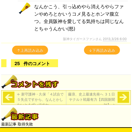
なんかこう、引っ込めやら消えろやらファ
ンやめろとかいうコメ見るとホンマ腹立
つ。全員阪神を愛してる気持ちは同じなん
とちゃうんかい(怒)
阪神タイガースファンさん
2013,3/26 6:00
↑上再読み込み
↓下再読み込み
25
件のコメント
←
新守護神・久保「４試合で
藤浪、史上最速先発へ ３１日
５失点ですから、なんとかし
ヤクルト戦最有力【四国新聞
ないとまずいですね」
社】
→
最新記事 取得失敗