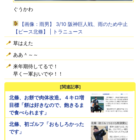
ぐうかわ
【画像：雨男】 3/10 阪神巨人戦、雨のため中止
【ピース北條】 | トラニュース
草はえた
ああ＾～～
来年期待してるで！
早く一軍おいでや！！
[関連記事]
北條、お餅で肉体改造。４キロ増
目標「餅は好きなので、飽きるま
で食べられます」
北條、初ゴルフ「おもしろかった
です」