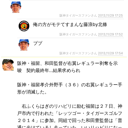
阪神タイガースファンさん
2013,11/29 17:25
俺の方がモテてすまんな藤浪by北條
阪神タイガースファンさん
2013,11/29 17:52
ププ
阪神タイガースファンさん
2013,11/29 17:54
阪神・福留、和田監督が右翼レギュラー剥奪を示
唆 契約最終年…結果求められ
阪神・福留孝介外野手（３６）の右翼レギュラー手
形が消滅した。
右ふくらはぎのリハビリに励む福留は２７日、神
戸市内で行われた「レッツゴー・タイガースゴルフ
２０１４」に参加。同組で回った和田豊監督は「普
通に歩けているし走っていた。いいリハビリになっ