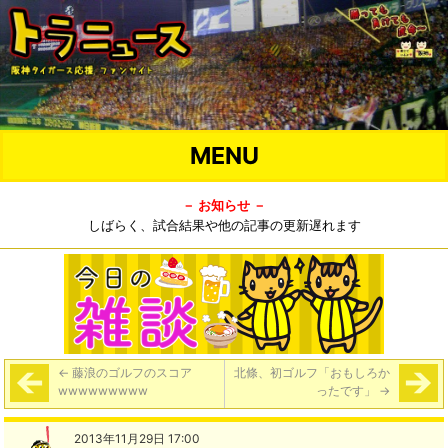
MENU
－ お知らせ －
しばらく、試合結果や他の記事の更新遅れます
←
藤浪のゴルフのスコア
北條、初ゴルフ「おもしろか
wwwwwwwww
ったです」
→
2013年11月29日 17:00