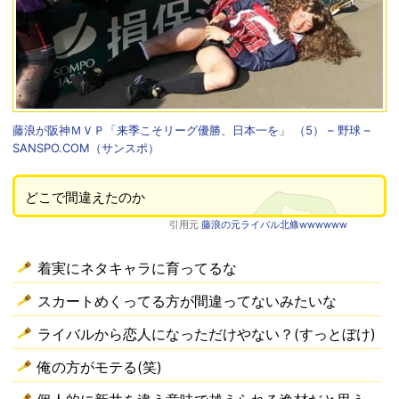
藤浪が阪神ＭＶＰ「来季こそリーグ優勝、日本一を」 （5） – 野球 –
SANSPO.COM（サンスポ）
どこで間違えたのか
引用元
藤浪の元ライバル北條wwwwww
着実にネタキャラに育ってるな
スカートめくってる方が間違ってないみたいな
ライバルから恋人になっただけやない？(すっとぼけ)
俺の方がモテる(笑)