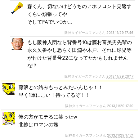
森くん、切ないけどうちのアホフロント見返す
くらい頑張ってや
そしてFAでいつか…
阪神タイガースファンさん
2013,11/29 17:46
もし阪神入団なら背番号10は藤村富美男先輩の
永久欠番やし恐らく田淵や木戸、それに球児等
が付けた背番号22になってたかもしれません
な⁉
阪神タイガースファンさん
2013,11/29 20:17
藤浪との絡みもっとみたいんじゃ！！
早く1軍にこい！待ってるぞ！！
阪神タイガースファンさん
2013,11/29 17:19
俺の方がモテるに笑ったw
北條はロマンの塊
阪神タイガースファンさん
2013,11/29 17:21