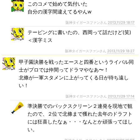
このコメで始めて気付いた
自分の漢字間違えてるやんw
阪神タイガースファンさん
2013,11/29 18:17
テーピングに書いたの、西岡って話だけど(笑)
＜漢字ミス
阪神タイガースファンさん
2013,11/29 18:27
甲子園決勝を戦ったエースと四番というライバル同
士がプロでは仲間ってドラマやなあ〜！
北條が一軍スタメンに上がってくる日が待ち遠し
い！
阪神タイガースファンさん
2013,11/29 17:14
準決勝でのバックスクリーン２連発を現地で観
たので、２位で北條まで獲れた去年のドラフト
には狂喜したなぁ・・・なんとか頑張ってほし
い。