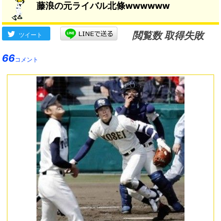
藤浪の元ライバル北條wwwwww
閲覧数 取得失敗
ツイート
66
コメント