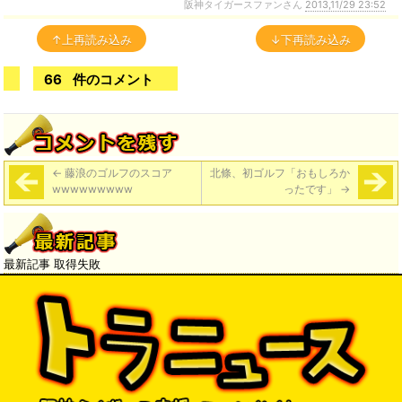
阪神タイガースファンさん
2013,11/29 23:52
↑上再読み込み
↓下再読み込み
66
件のコメント
←
藤浪のゴルフのスコア
北條、初ゴルフ「おもしろか
wwwwwwwww
ったです」
→
最新記事 取得失敗