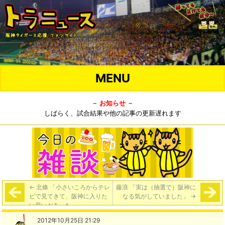
MENU
－ お知らせ －
しばらく、試合結果や他の記事の更新遅れます
←
北條 「小さいころからテレ
藤浪 「実は（抽選で）阪神に
ビで見てきて、阪神に入りた
なる気がしていました」
→
い思いがあった」
2012年10月25日 21:29