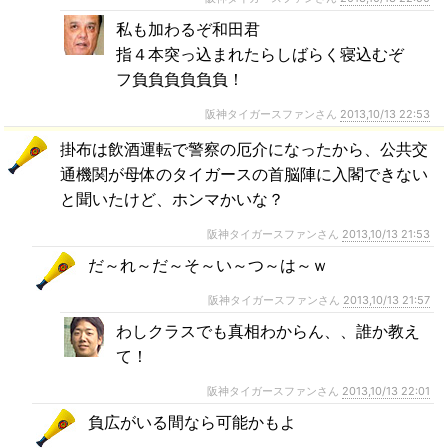
私も加わるぞ和田君
指４本突っ込まれたらしばらく寝込むぞ
フ負負負負負負！
阪神タイガースファンさん
2013,10/13 22:53
掛布は飲酒運転で警察の厄介になったから、公共交
通機関が母体のタイガースの首脳陣に入閣できない
と聞いたけど、ホンマかいな？
阪神タイガースファンさん
2013,10/13 21:53
だ～れ～だ～そ～い～つ～は～ｗ
阪神タイガースファンさん
2013,10/13 21:57
わしクラスでも真相わからん、、誰か教え
て！
阪神タイガースファンさん
2013,10/13 22:01
負広がいる間なら可能かもよ