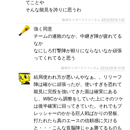
てことや
そんな能見を誇りに思うわ
阪神タイガースファンさん
2013,10/14 1:32
強く同意
チームの連敗のなか、中継ぎ陣が疲れてる
なか
なにしろ打撃陣が頼りにならないなか頑張
ってくれてると思う
阪神タイガースファンさん
2013,10/14 11:15
結局使われ方が悪いんやなぁ。。リリーフ
陣は確かに頑張ったが、使いすぎを恐れて
能見に完投を強いてきた面は確実にある
し、WBCから調整をしていた上にそのツケ
は後半確実に回ってきていた。それでもプ
レッシャーのかかる巨人戦ばかりの登板、
打たれたら真のエースの信頼感に欠ける
と・・・こんな首脳陣じゃぁ勝てるものも