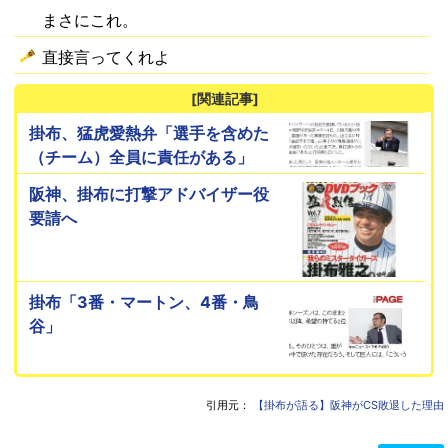
まさにこれ。
直接言ってくれよ
[関連記事]
掛布、猛虎愛熱弁「選手を含めた
（チーム）全員に責任がある」
阪神、掛布に打撃アドバイザー役
要請へ
掛布「3番・マートン、4番・鳥
谷」
引用元：
【掛布が語る】阪神がCS敗退した理由