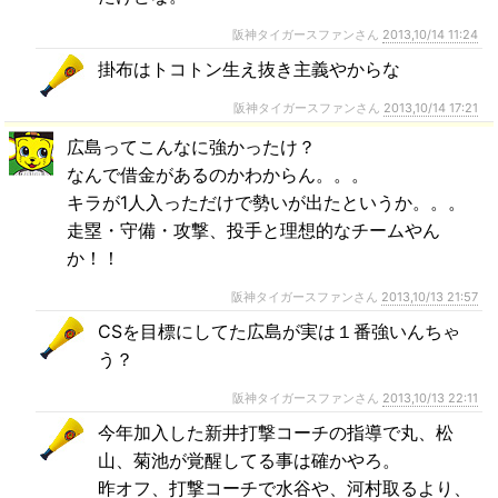
阪神タイガースファンさん
2013,10/14 11:24
掛布はトコトン生え抜き主義やからな
阪神タイガースファンさん
2013,10/14 17:21
広島ってこんなに強かったけ？
なんで借金があるのかわからん。。。
キラが1人入っただけで勢いが出たというか。。。
走塁・守備・攻撃、投手と理想的なチームやん
か！！
阪神タイガースファンさん
2013,10/13 21:57
CSを目標にしてた広島が実は１番強いんちゃ
う？
阪神タイガースファンさん
2013,10/13 22:11
今年加入した新井打撃コーチの指導で丸、松
山、菊池が覚醒してる事は確かやろ。
昨オフ、打撃コーチで水谷や、河村取るより、