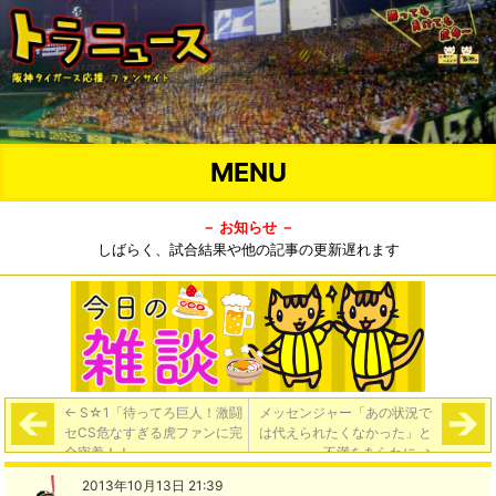
MENU
－ お知らせ －
しばらく、試合結果や他の記事の更新遅れます
←
S☆1「待ってろ巨人！激闘
メッセンジャー「あの状況で
セCS危なすぎる虎ファンに完
は代えられたくなかった」と
全密着！！」
不満をあらわに
→
2013年10月13日 21:39