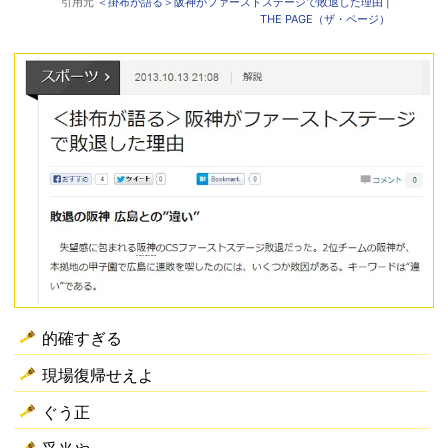
引用元
＜掛布が語る＞阪神がファーストステージで敗退した理由 |
THE PAGE（ザ・ページ）
的確すぎる
現場復帰せえよ
ぐう正