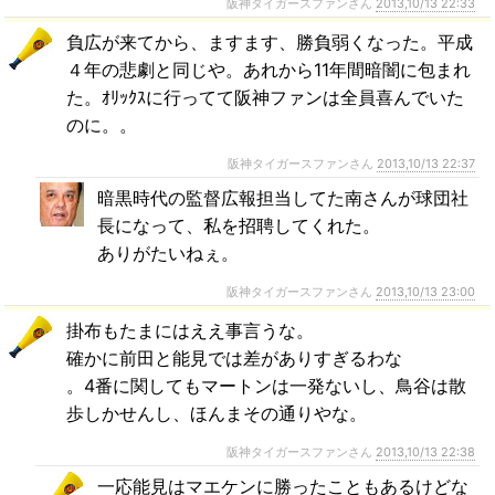
阪神タイガースファンさん
2013,10/13 22:33
負広が来てから、ますます、勝負弱くなった。平成
４年の悲劇と同じや。あれから11年間暗闇に包まれ
た。ｵﾘｯｸｽに行ってて阪神ファンは全員喜んでいた
のに。。
阪神タイガースファンさん
2013,10/13 22:37
暗黒時代の監督広報担当してた南さんが球団社
長になって、私を招聘してくれた。
ありがたいねぇ。
阪神タイガースファンさん
2013,10/13 23:00
掛布もたまにはええ事言うな。
確かに前田と能見では差がありすぎるわな
。4番に関してもマートンは一発ないし、鳥谷は散
歩しかせんし、ほんまその通りやな。
阪神タイガースファンさん
2013,10/13 22:38
一応能見はマエケンに勝ったこともあるけどな