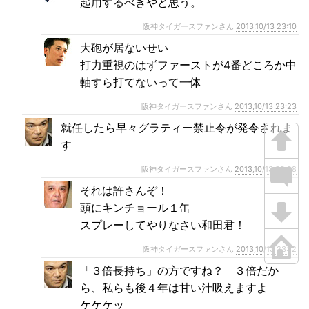
起用するべきやと思う。
阪神タイガースファンさん
2013,10/13 23:10
大砲が居ないせい
打力重視のはずファーストが4番どころか中
軸すら打てないって一体
阪神タイガースファンさん
2013,10/13 23:23
就任したら早々グラティー禁止令が発令されま
す
阪神タイガースファンさん
2013,10/13 23:08
それは許さんぞ！
頭にキンチョール１缶
スプレーしてやりなさい和田君！
阪神タイガースファンさん
2013,10/13 23:12
「３倍長持ち」の方ですね？ ３倍だか
ら、私らも後４年は甘い汁吸えますよ
ケケケッ