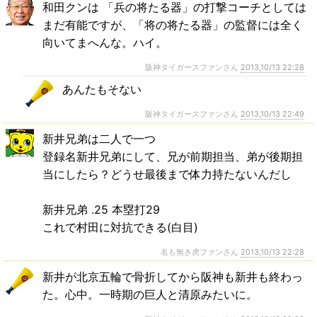
和田クンは 「兵の将たる器」の打撃コーチとしては
まだ有能ですが、「将の将たる器」の監督には全く
向いてまへんな。ハイ。
阪神タイガースファンさん
2013,10/13 22:28
あんたもそない
阪神タイガースファンさん
2013,10/13 22:49
新井兄弟は二人で一つ
登録名新井兄弟にして、兄が前期担当、弟が後期担
当にしたら？どうせ最後まで体力持たないんだし
新井兄弟 .25 本塁打29
これで村田に対抗できる(白目)
名も無き虎ファンさん
2013,10/13 22:28
新井が北京五輪で骨折してから阪神も新井も終わっ
た。心中。一時期の巨人と清原みたいに。