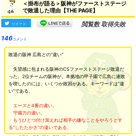
＜掛布が語る＞阪神がファーストステージ
で敗退した理由【THE PAGE】
閲覧数 取得失敗
ツイート
146
コメント
敗退の阪神 広島との”違い”
失望感に包まれる阪神のCSファーストステージ敗退だ
った。2位チームの阪神が、本拠地の甲子園で広島に連敗
を喫したのには、いくつか敗因がある。キーワードは“違
い”である。
エースと4番の違い。
守備力の違い。
もうひとつ付け加えれば相手の嫌なことをやろうとす
る“したたかさ”の違いである。