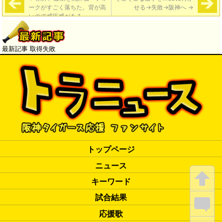
ークがすごく落ちた。背が高
せる→失敗→阪神へ
→
いので威圧感がある」
最新記事 取得失敗
トップページ
ニュース
キーワード
試合結果
応援歌