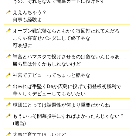
うの、それをなんで開幕カードに投げさす
ええんちゃう？
何事も経験よ
オープン戦完璧ならともかく毎回打たれてんだろ
こりゃ客寄せパンダにして終了やな
可哀想に
神宮とハマスタで投げさせるのは危ないんじゃあ……
勝ち星は付くかもしれないけど
神宮でデビューってちょっと酷やな
出来れば手堅くDeか広島に投げて初登板初勝利で
華々しくデビューしてもらいたい
球団にとっては話題性が何より重要だからね
もういっそ開幕投手にすればよかったんじゃない？
(適当)
大事に育ててほしいけど