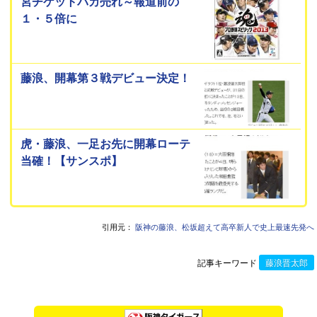
宮チケットバカ売れ～報道前の
１・５倍に
藤浪、開幕第３戦デビュー決定！
虎・藤浪、一足お先に開幕ローテ
当確！【サンスポ】
引用元：
阪神の藤浪、松坂超えて高卒新人で史上最速先発へ
記事キーワード
藤浪晋太郎