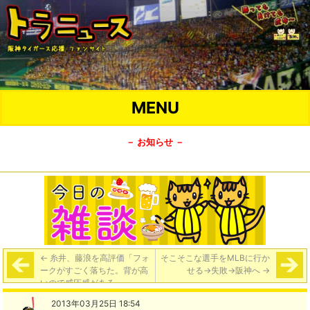
MENU
－ お知らせ －
←
糸井、藤浪を高評価「フォ
そこそこな選手をMLBに行か
ークがすごく落ちた。背が高
せる→失敗→阪神へ
→
いので威圧感がある」
2013年03月25日 18:54