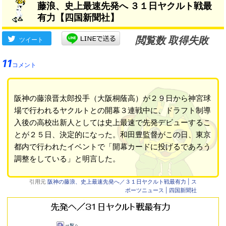
藤浪、史上最速先発へ ３１日ヤクルト戦最
有力【四国新聞社】
閲覧数 取得失敗
ツイート
11
コメント
阪神の藤浪晋太郎投手（大阪桐蔭高）が２９日から神宮球
場で行われるヤクルトとの開幕３連戦中に、ドラフト制導
入後の高校出新人としては史上最速で先発デビューするこ
とが２５日、決定的になった。和田豊監督がこの日、東京
都内で行われたイベントで「開幕カードに投げるであろう
調整をしている」と明言した。
引用元
阪神の藤浪、史上最速先発へ／３１日ヤクルト戦最有力 | ス
ポーツニュース | 四国新聞社