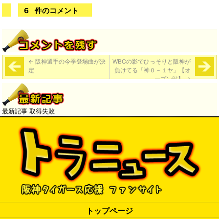
6
件のコメント
←
阪神選手の今季登場曲が決
WBCの影でひっそりと阪神が
定
負けてる「神０－１ヤ」【オ
ープン戦】
→
最新記事 取得失敗
トップページ