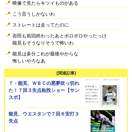
映像で見たらキツイものがある
こう言うしかないわ
ストレートは走ってたのに
岩田も前回終わったあとボロボロやったっけ
能見もそうなりそうで怖いわ
能見は多分これが最後やからな
悔しいやろなあ
[関連記事]
Ｔ・能見、ＷＢＣの悪夢吹っ切れ
た！７回３失点粘投ショー【サン
スポ】
能見、ウエスタンで７回６安打３
失点