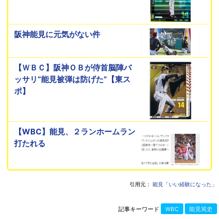
阪神能見に元気がない件
【ＷＢＣ】阪神ＯＢが侍首脳陣バ
ッサリ“能見被弾は防げた”【東ス
ポ】
【WBC】能見、２ランホームラン
打たれる
引用元：
能見「いい経験になった」
記事キーワード
WBC
能見篤史