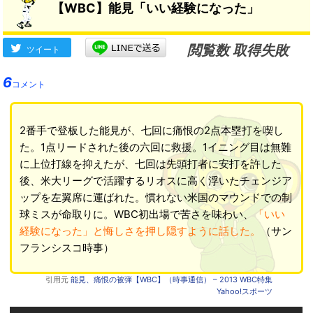
【WBC】能見「いい経験になった」
閲覧数 取得失敗
ツイート
6
コメント
2番手で登板した能見が、七回に痛恨の2点本塁打を喫し
た。1点リードされた後の六回に救援。1イニング目は無難
に上位打線を抑えたが、七回は先頭打者に安打を許した
後、米大リーグで活躍するリオスに高く浮いたチェンジア
ップを左翼席に運ばれた。慣れない米国のマウンドでの制
球ミスが命取りに。WBC初出場で苦さを味わい、
「いい
経験になった」と悔しさを押し隠すように話した。
（サン
フランシスコ時事）
引用元
能見、痛恨の被弾【WBC】（時事通信） – 2013 WBC特集
Yahoo!スポーツ