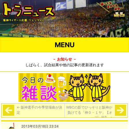
MENU
－ お知らせ －
しばらく、試合結果や他の記事の更新遅れます
←
阪神選手の今季登場曲が決
WBCの影でひっそりと阪神が
定
負けてる「神０－１ヤ」【オ
ープン戦】
→
2013年03月18日 23:24