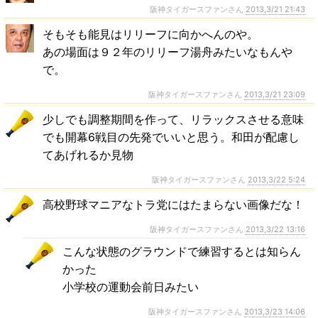
阪神タイガースファンさん
2013,3/21 21:43
そもそも能見はリリーフに向かへんのや。
あの場面は９２年のリリーフ湯舟みたいなもんや
で。
阪神タイガースファンさん
2013,3/21 23:09
少しでも調整期間を作って、リラックスさせる意味
でも開幕6戦目の先発でいいと思う。和田が配慮し
てあげれるか見物
阪神タイガースファンさん
2013,3/22 5:24
高校野球マニアなトラ党にはたまらない画像だな！
阪神タイガースファンさん
2013,3/22 13:16
こんな状態のグラウンドで練習するとは知らん
かった
小学校の運動会前日みたい
阪神タイガースファンさん
2013,3/23 14:06