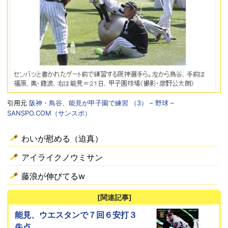
引用元
阪神・鳥谷、能見が甲子園で練習 （3） – 野球 –
SANSPO.COM（サンスポ）
わいが慰める（迫真）
アイライクノウミサン
藤浪が伸びてるw
[関連記事]
能見、ウエスタンで７回６安打３
失点