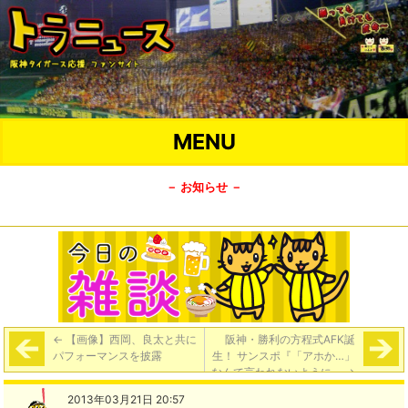
MENU
－ お知らせ －
←
【画像】西岡、良太と共に
阪神・勝利の方程式AFK誕
パフォーマンスを披露
生！ サンスポ『「アホか…」
なんて言われないように』
→
2013年03月21日 20:57