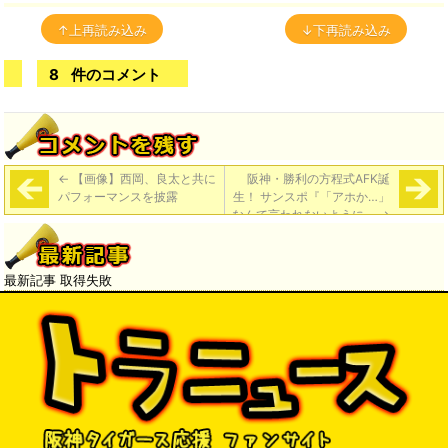
↑上再読み込み
↓下再読み込み
8
件のコメント
←
【画像】西岡、良太と共に
阪神・勝利の方程式AFK誕
パフォーマンスを披露
生！ サンスポ『「アホか…」
なんて言われないように』
→
最新記事 取得失敗